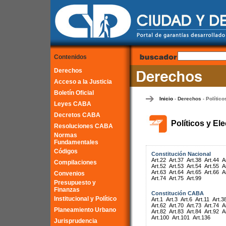
Contenidos
Derechos
Acceso a la Justicia
Boletín Oficial
Inicio
Derechos
Político
-
-
Leyes CABA
Decretos CABA
Políticos y El
Resoluciones CABA
Normas
Fundamentales
Códigos
Constitución Nacional
Art.22
Art.37
Art.38
Art.44
A
Compilaciones
Art.52
Art.53
Art.54
Art.55
A
Art.63
Art.64
Art.65
Art.66
A
Convenios
Art.74
Art.75
Art.99
Presupuesto y
Finanzas
Constitución CABA
Institucional y Político
Art.1
Art.3
Art.6
Art.11
Art.3
Art.62
Art.70
Art.73
Art.74
A
Planeamiento Urbano
Art.82
Art.83
Art.84
Art.92
A
Art.100
Art.101
Art.136
Jurisprudencia