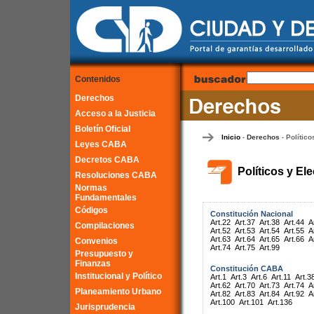
Contenidos
Derechos
Acceso a la Justicia
Boletín Oficial
Inicio
Derechos
Político
-
-
Leyes CABA
Decretos CABA
Políticos y El
Resoluciones CABA
Normas
Fundamentales
Códigos
Constitución Nacional
Art.22
Art.37
Art.38
Art.44
A
Compilaciones
Art.52
Art.53
Art.54
Art.55
A
Art.63
Art.64
Art.65
Art.66
A
Convenios
Art.74
Art.75
Art.99
Presupuesto y
Finanzas
Constitución CABA
Institucional y Político
Art.1
Art.3
Art.6
Art.11
Art.3
Art.62
Art.70
Art.73
Art.74
A
Planeamiento Urbano
Art.82
Art.83
Art.84
Art.92
A
Art.100
Art.101
Art.136
Jurisprudencia