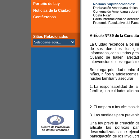
Porteño de Ley
Normas Supranacionales:
Declaración Americana de lo
Noticias de la Ciudad
Convención Americana sobre 
Costa Rica"
Contáctenos
Pacto internacional de derechos
Protocolo Facultativo del Pact
Artículo Nº 39 de la
Constitu
Sitios Relacionados
La Ciudad reconoce a los ni
de sus derechos, les gar
informados, consultados y es
Cuando se hallen afecta
intervención de los organis
Se otorga prioridad dentro de
niñas, niños y adolescentes
núcleo familiar y asegurar:
1. La responsabilidad de la
familiar, con cuidados alternat
2. El amparo a las víctimas d
3. Las medidas para prevenir y
Una ley prevé la creación 
articule las políticas 
descentralizadas que ejecute
participación de los involuc