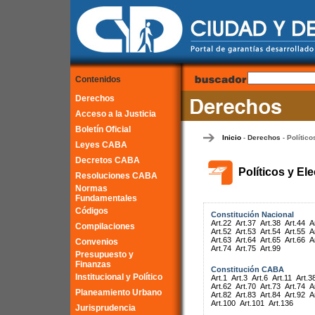
Contenidos
Derechos
Acceso a la Justicia
Boletín Oficial
Inicio
Derechos
Político
-
-
Leyes CABA
Decretos CABA
Políticos y El
Resoluciones CABA
Normas
Fundamentales
Códigos
Constitución Nacional
Art.22
Art.37
Art.38
Art.44
A
Compilaciones
Art.52
Art.53
Art.54
Art.55
A
Art.63
Art.64
Art.65
Art.66
A
Convenios
Art.74
Art.75
Art.99
Presupuesto y
Finanzas
Constitución CABA
Institucional y Político
Art.1
Art.3
Art.6
Art.11
Art.3
Art.62
Art.70
Art.73
Art.74
A
Planeamiento Urbano
Art.82
Art.83
Art.84
Art.92
A
Art.100
Art.101
Art.136
Jurisprudencia