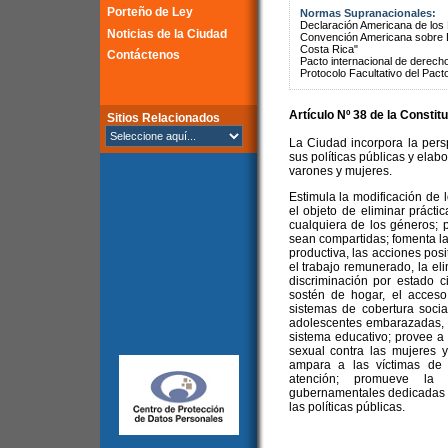
Porteño de Ley
Normas Supranacionales:
Declaración Americana de lo
Noticias de la Ciudad
Convención Americana sobre 
Costa Rica"
Contáctenos
Pacto internacional de derechos
Protocolo Facultativo del Pact
Artículo Nº 38 de la
Constitu
Sitios Relacionados
La Ciudad incorpora la pers
sus políticas públicas y elab
varones y mujeres.
Estimula la modificación de 
el objeto de eliminar prácti
cualquiera de los géneros; 
sean compartidas; fomenta la 
productiva, las acciones posi
el trabajo remunerado, la el
discriminación por estado ci
sostén de hogar, el acceso 
sistemas de cobertura social
adolescentes embarazadas, 
sistema educativo; provee a l
sexual contra las mujeres y
ampara a las víctimas de 
atención; promueve la 
gubernamentales dedicadas a
las políticas públicas.