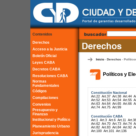
Contenidos
Derechos
Acceso a la Justicia
Boletín Oficial
Inicio
Derechos
Político
-
-
Leyes CABA
Decretos CABA
Políticos y El
Resoluciones CABA
Normas
Fundamentales
Códigos
Constitución Nacional
Art.22
Art.37
Art.38
Art.44
A
Compilaciones
Art.52
Art.53
Art.54
Art.55
A
Art.63
Art.64
Art.65
Art.66
A
Convenios
Art.74
Art.75
Art.99
Presupuesto y
Finanzas
Constitución CABA
Institucional y Político
Art.1
Art.3
Art.6
Art.11
Art.3
Art.62
Art.70
Art.73
Art.74
A
Planeamiento Urbano
Art.82
Art.83
Art.84
Art.92
A
Art.100
Art.101
Art.136
Jurisprudencia