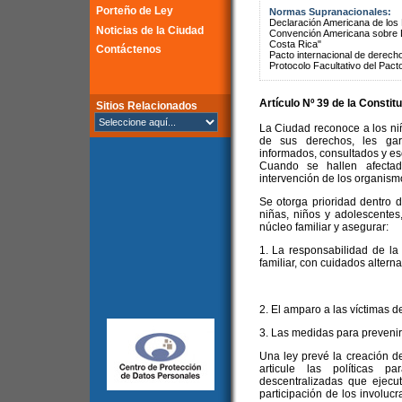
Porteño de Ley
Normas Supranacionales:
Declaración Americana de lo
Noticias de la Ciudad
Convención Americana sobre 
Costa Rica"
Contáctenos
Pacto internacional de derechos
Protocolo Facultativo del Pact
Artículo Nº 39 de la
Constitu
Sitios Relacionados
La Ciudad reconoce a los ni
de sus derechos, les gar
informados, consultados y es
Cuando se hallen afecta
intervención de los organis
Se otorga prioridad dentro de
niñas, niños y adolescentes
núcleo familiar y asegurar:
1. La responsabilidad de la
familiar, con cuidados alternat
2. El amparo a las víctimas d
3. Las medidas para prevenir y
Una ley prevé la creación 
articule las políticas 
descentralizadas que ejecute
participación de los involuc