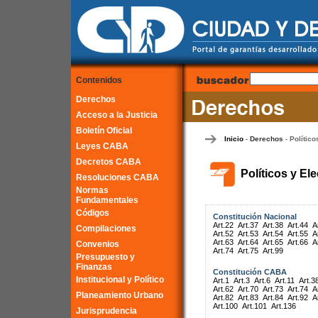
Contenidos
Derechos
Acceso a la Justicia
Boletín Oficial
Inicio
Derechos
Político
-
-
Leyes CABA
Decretos CABA
Políticos y El
Resoluciones CABA
Normas
Fundamentales
Códigos
Constitución Nacional
Art.22
Art.37
Art.38
Art.44
A
Compilaciones
Art.52
Art.53
Art.54
Art.55
A
Art.63
Art.64
Art.65
Art.66
A
Convenios
Art.74
Art.75
Art.99
Presupuesto y
Finanzas
Constitución CABA
Institucional y Político
Art.1
Art.3
Art.6
Art.11
Art.3
Art.62
Art.70
Art.73
Art.74
A
Planeamiento Urbano
Art.82
Art.83
Art.84
Art.92
A
Art.100
Art.101
Art.136
Jurisprudencia