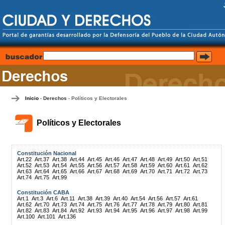
Inicio
Derechos
Políticos y Electorales
-
-
Políticos y Electorales
Constitución Nacional
Art.22
Art.37
Art.38
Art.44
Art.45
Art.46
Art.47
Art.48
Art.49
Art.50
Art.51
Art.52
Art.53
Art.54
Art.55
Art.56
Art.57
Art.58
Art.59
Art.60
Art.61
Art.62
Art.63
Art.64
Art.65
Art.66
Art.67
Art.68
Art.69
Art.70
Art.71
Art.72
Art.73
Art.74
Art.75
Art.99
Constitución CABA
Art.1
Art.3
Art.6
Art.11
Art.38
Art.39
Art.40
Art.54
Art.56
Art.57
Art.61
Art.62
Art.70
Art.73
Art.74
Art.75
Art.76
Art.77
Art.78
Art.79
Art.80
Art.81
Art.82
Art.83
Art.84
Art.92
Art.93
Art.94
Art.95
Art.96
Art.97
Art.98
Art.99
Art.100
Art.101
Art.136