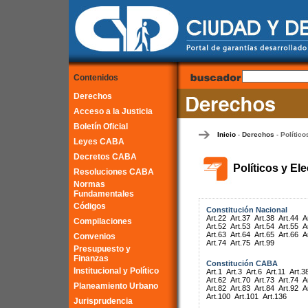
Contenidos
Derechos
Acceso a la Justicia
Boletín Oficial
Inicio
Derechos
Político
-
-
Leyes CABA
Decretos CABA
Políticos y El
Resoluciones CABA
Normas
Fundamentales
Códigos
Constitución Nacional
Art.22
Art.37
Art.38
Art.44
A
Compilaciones
Art.52
Art.53
Art.54
Art.55
A
Art.63
Art.64
Art.65
Art.66
A
Convenios
Art.74
Art.75
Art.99
Presupuesto y
Finanzas
Constitución CABA
Institucional y Político
Art.1
Art.3
Art.6
Art.11
Art.3
Art.62
Art.70
Art.73
Art.74
A
Planeamiento Urbano
Art.82
Art.83
Art.84
Art.92
A
Art.100
Art.101
Art.136
Jurisprudencia