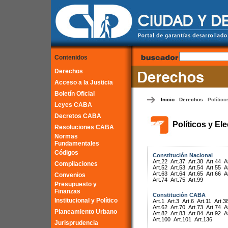
Contenidos
Derechos
Acceso a la Justicia
Boletín Oficial
Inicio
Derechos
Político
-
-
Leyes CABA
Decretos CABA
Políticos y El
Resoluciones CABA
Normas
Fundamentales
Códigos
Constitución Nacional
Art.22
Art.37
Art.38
Art.44
A
Compilaciones
Art.52
Art.53
Art.54
Art.55
A
Art.63
Art.64
Art.65
Art.66
A
Convenios
Art.74
Art.75
Art.99
Presupuesto y
Finanzas
Constitución CABA
Institucional y Político
Art.1
Art.3
Art.6
Art.11
Art.3
Art.62
Art.70
Art.73
Art.74
A
Planeamiento Urbano
Art.82
Art.83
Art.84
Art.92
A
Art.100
Art.101
Art.136
Jurisprudencia