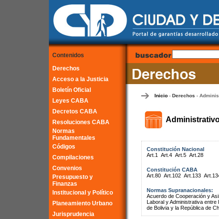
Contenidos
Derechos
Acceso a la Justicia
Boletín Oficial
Inicio
Derechos
Adminis
-
-
Leyes CABA
Decretos CABA
Administrativ
Resoluciones CABA
Normas
Fundamentales
Códigos
Constitución Nacional
Art.1
Art.4
Art.5
Art.28
Compilaciones
Convenios
Constitución CABA
Art.80
Art.102
Art.133
Art.13
Presupuesto y
Finanzas
Normas Supranacionales:
Institucional y Político
Acuerdo de Cooperación y Asist
Laboral y Administrativa entr
Planeamiento Urbano
de Bolivia y la República de Ch
Jurisprudencia