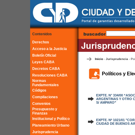
Contenidos
Derechos
Acceso a la Justicia
Boletín Oficial
Inicio
Jurisprudencia
Po
-
-
Leyes CABA
Decretos CABA
Políticos y Ele
Resoluciones CABA
Normas
Fundamentales
Códigos
EXPTE. N° 334/00 “AS
Compilaciones
ARGENTINAS Y OTRO C
S/ AMPARO”
Convenios
Presupuesto y
Finanzas
Institucional y Político
EXPTE. Nº 1021/01 "C
CIUDAD DE BUENOS AI
Planeamiento Urbano
Jurisprudencia