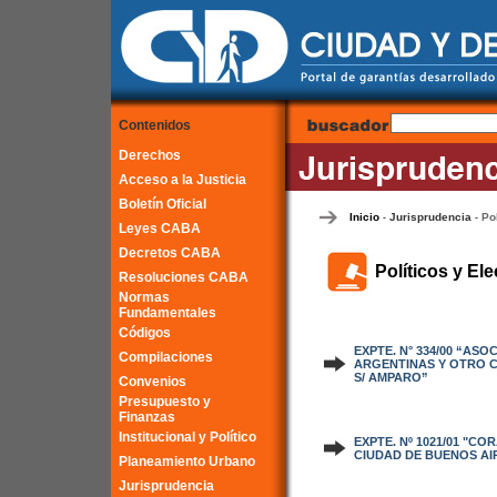
Contenidos
Derechos
Acceso a la Justicia
Boletín Oficial
Inicio
Jurisprudencia
Po
-
-
Leyes CABA
Decretos CABA
Políticos y Ele
Resoluciones CABA
Normas
Fundamentales
Códigos
EXPTE. N° 334/00 “AS
Compilaciones
ARGENTINAS Y OTRO C
S/ AMPARO”
Convenios
Presupuesto y
Finanzas
Institucional y Político
EXPTE. Nº 1021/01 "C
CIUDAD DE BUENOS AI
Planeamiento Urbano
Jurisprudencia