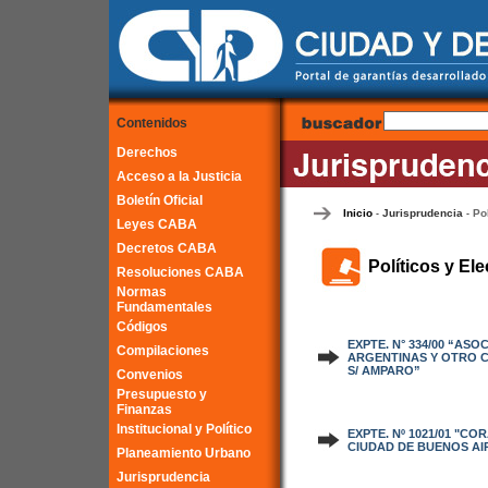
Contenidos
Derechos
Acceso a la Justicia
Boletín Oficial
Inicio
Jurisprudencia
Po
-
-
Leyes CABA
Decretos CABA
Políticos y Ele
Resoluciones CABA
Normas
Fundamentales
Códigos
EXPTE. N° 334/00 “AS
Compilaciones
ARGENTINAS Y OTRO C
S/ AMPARO”
Convenios
Presupuesto y
Finanzas
Institucional y Político
EXPTE. Nº 1021/01 "C
CIUDAD DE BUENOS AI
Planeamiento Urbano
Jurisprudencia