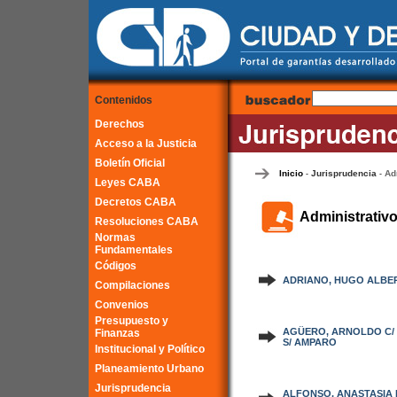
Contenidos
Derechos
Acceso a la Justicia
Boletín Oficial
Inicio
Jurisprudencia
Ad
-
-
Leyes CABA
Decretos CABA
Administrativ
Resoluciones CABA
Normas
Fundamentales
Códigos
ADRIANO, HUGO ALBERT
Compilaciones
Convenios
Presupuesto y
AGÜERO, ARNOLDO C/ 
Finanzas
S/ AMPARO
Institucional y Político
Planeamiento Urbano
Jurisprudencia
ALFONSO, ANASTASIA 