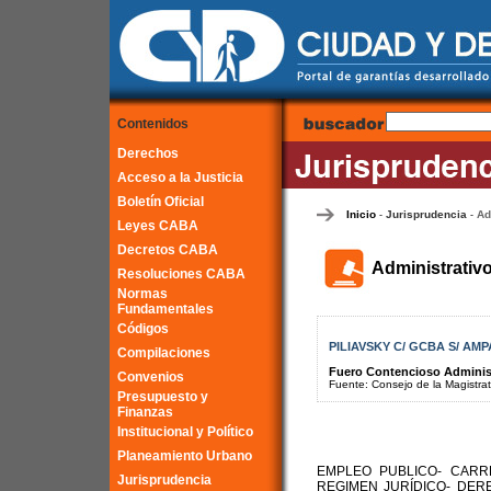
Contenidos
Derechos
Acceso a la Justicia
Boletín Oficial
Inicio
Jurisprudencia
Ad
-
-
Leyes CABA
Decretos CABA
Administrativ
Resoluciones CABA
Normas
Fundamentales
Códigos
PILIAVSKY C/ GCBA S/ AM
Compilaciones
Fuero Contencioso Administr
Convenios
Fuente: Consejo de la Magistra
Presupuesto y
Finanzas
Institucional y Político
Planeamiento Urbano
EMPLEO PUBLICO- CAR
Jurisprudencia
REGIMEN JURÍDICO- DER