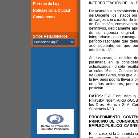
INTERPRETACIÓN DE LA LE
Porteño de Ley
Noticias de la Ciudad
De acuerdo a lo establecido e
del Docente, los listados por
Contáctenos
de cargos con carácter de in
de Educación, conservan su 
definitivos, debidamente ap
de su vigencia original.
Sitios Relacionados
interpretarse como consagran
período razonable que dema
año siguiente, sin que pu
administración.
Así las cosas, la omisión d
plasmada en la considera
actualizados, no sólo resulta
artículos 16 de la Constituci
de Buenos Ares, sino que vul
la ley, pues podría llevar a 
en años anteriores, pero 
posición.
DATOS:
C.A. Cont. Adm. y T
Piliavsky, Noemí Alicia c/GCB
los Dres. Horacio G. A. Co
Sentencia Nº 3.
PROCEDIMIENTO CONTEN
PRINCIPIO DE CONGRUEN
EMPLEO PUBLICO- CARR
En el caso, si la amparista 