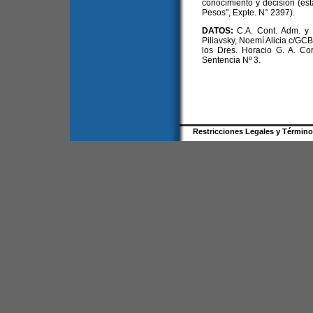
conocimiento y decisión (est
Pesos", Expte. N° 2397).
DATOS:
C.A. Cont. Adm. y T
Piliavsky, Noemí Alicia c/GCB
los Dres. Horacio G. A. Co
Sentencia Nº 3.
Restricciones Legales y Términ