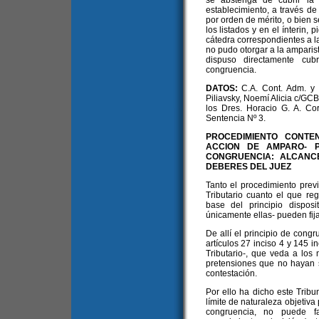
se abstenga de cubrir la 
establecimiento, a través de 
por orden de mérito, o bien 
los listados y en el ínterin,
cátedra correspondientes a la
no pudo otorgar a la amparis
dispuso directamente cubr
congruencia.
DATOS:
C.A. Cont. Adm. y T
Piliavsky, Noemí Alicia c/GCB
los Dres. Horacio G. A. Co
Sentencia Nº 3.
PROCEDIMIENTO CONTEN
ACCION DE AMPARO- PR
CONGRUENCIA: ALCANCES
DEBERES DEL JUEZ
Tanto el procedimiento prev
Tributario cuanto el que re
base del principio disposi
únicamente ellas- pueden fijar
De allí el principio de cong
artículos 27 inciso 4 y 145 i
Tributario-, que veda a los
pretensiones que no hayan s
contestación.
Por ello ha dicho este Trib
límite de naturaleza objetiva 
congruencia, no puede fa