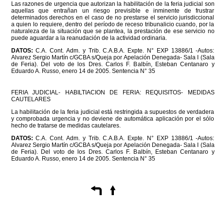
Las razones de urgencia que autorizan la habilitación de la feria judicial son
aquellas que entrañan un riesgo previsible e inminente de frustrar
determinados derechos en el caso de no prestarse el servicio jurisdiccional
a quien lo requiere, dentro del período de receso tribunalicio cuando, por la
naturaleza de la situación que se plantea, la prestación de ese servicio no
puede aguardar a la reanudación de la actividad ordinaria.
DATOS:
C.A. Cont. Adm. y Trib. C.A.B.A. Expte. N° EXP 13886/1 -Autos:
Alvarez Sergio Martín c/GCBA s/Queja por Apelación Denegada- Sala I (Sala
de Feria). Del voto de los Dres. Carlos F. Balbín, Esteban Centanaro y
Eduardo A. Russo, enero 14 de 2005. Sentencia N° 35
FERIA JUDICIAL- HABILTIACION DE FERIA: REQUISITOS- MEDIDAS
CAUTELARES
La habilitación de la feria judicial está restringida a supuestos de verdadera
y comprobada urgencia y no deviene de automática aplicación por el sólo
hecho de tratarse de medidas cautelares.
DATOS:
C.A. Cont. Adm. y Trib. C.A.B.A. Expte. N° EXP 13886/1 -Autos:
Alvarez Sergio Martín c/GCBA s/Queja por Apelación Denegada- Sala I (Sala
de Feria). Del voto de los Dres. Carlos F. Balbín, Esteban Centanaro y
Eduardo A. Russo, enero 14 de 2005. Sentencia N° 35