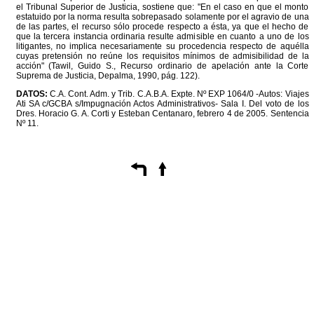
el Tribunal Superior de Justicia, sostiene que: "En el caso en que el monto
estatuido por la norma resulta sobrepasado solamente por el agravio de una
de las partes, el recurso sólo procede respecto a ésta, ya que el hecho de
que la tercera instancia ordinaria resulte admisible en cuanto a uno de los
litigantes, no implica necesariamente su procedencia respecto de aquélla
cuyas pretensión no reúne los requisitos mínimos de admisibilidad de la
acción" (Tawil, Guido S., Recurso ordinario de apelación ante la Corte
Suprema de Justicia, Depalma, 1990, pág. 122).
DATOS:
C.A. Cont. Adm. y Trib. C.A.B.A. Expte. Nº EXP 1064/0 -Autos: Viajes
Ati SA c/GCBA s/Impugnación Actos Administrativos- Sala I. Del voto de los
Dres. Horacio G. A. Corti y Esteban Centanaro, febrero 4 de 2005. Sentencia
Nº 11.