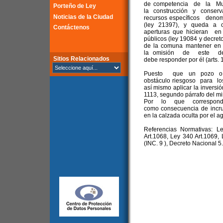
de competencia de la Mun
Porteño de Ley
la construcción y conse
Noticias de la Ciudad
recursos específicos deno
(ley 21397), y queda a c
Contáctenos
aperturas que hicieran en
públicos (ley 19084 y decre
de la comuna mantener en
la omisión de este deb
Sitios Relacionados
debe responder por él (arts. 
Puesto que un pozo o 
obstáculo riesgoso para los
así mismo aplicar la inversió
1113, segundo párrafo del m
Por lo que correspon
como consecuencia de incru
en la calzada oculta por el a
Referencias Normativas: L
Art.1068, Ley 340 Art.1069, 
(INC. 9 ), Decreto Nacional 5