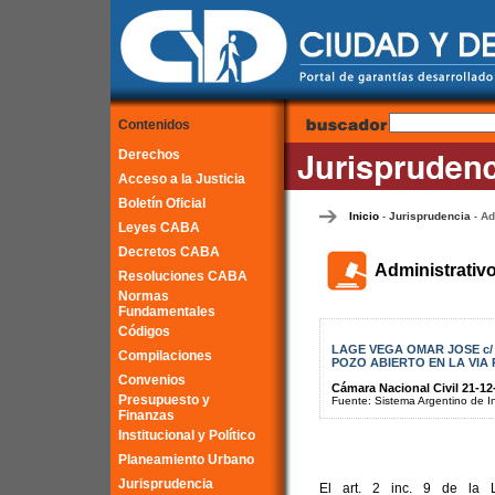
Contenidos
Derechos
Acceso a la Justicia
Boletín Oficial
Inicio
Jurisprudencia
Ad
-
-
Leyes CABA
Decretos CABA
Administrativ
Resoluciones CABA
Normas
Fundamentales
Códigos
LAGE VEGA OMAR JOSE c/ 
Compilaciones
POZO ABIERTO EN LA VIA
Convenios
Cámara Nacional Civil 21-12
Presupuesto y
Fuente: Sistema Argentino de Inf
Finanzas
Institucional y Político
Planeamiento Urbano
Jurisprudencia
El art. 2 inc. 9 de la L