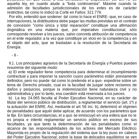
aquella ley, en cuanto alude a "toda controversia". Máxime cuando la
admisión de facultades jurisdiccionales de los entes es de carácter
restrictivo, tal como lo indicó la Corte en Fallos: 321:776.
Por ello, entendió que sostener -tal como lo hace el ENRE- que, en caso de
interrupciones, la distribuidora debe pagar las multas previstas en el contrato
de concesión "como única y total reparación" constituye una afirmación
dogmática en una materia que, por imperativo constitucional, sólo
corresponde resolver a los jueces, salvo concreta atribución de competencia
en el ente regulador, a la vez que constituye un vicio en la competencia y en
el objeto del acto, que se trasladan a la resolución de la Secretaría de
Energía.
- II -
II.1. Los principales agravios de la Secretaría de Energía y Puertos pueden
resumirse del siguiente modo:
a) El ente regulador tiene competencia para determinar el incumplimiento
contractual y para imponer la sanción cuyos parámetros están previamente
definidos, pero no puede -tal como lo pretende el a quo- expedirse sobre un
tema de Derecho privado, cual es la facultad de juzgar sobre reclamos de
daños y perjuicios, porque la indemnización tiene naturaleza civil y no
administrativa y, por lo tanto, esa cuestión está reservada a los jueces.
b) La ley 24.065 faculta al Poder Ejecutivo Nacional, en su carácter de
titular del servicio público de distribución, a reglamentar el servicio (art. 1º) y
la actuación del ENRE. Así, mediante el art. 56 inc. b), determinó el régimen
de penalidades que aquél debe aplicar, de acuerdo con los parámetros que
le fije. En tales circunstancias, el a quo se inmiscuyó en una esfera que no le
es propia e intentó reglamentar un servicio público en exceso de sus
facultades, ya que tanto la determinación de las penalidades como el
alcance de las responsabilidades de los actores del Mercado Eléctrico
Mayorista es propio de la regulación del sistema que la ley puso en cabeza
del Poder Ejecutivo Nacional, sobre la base de delicados equilibrios se ven