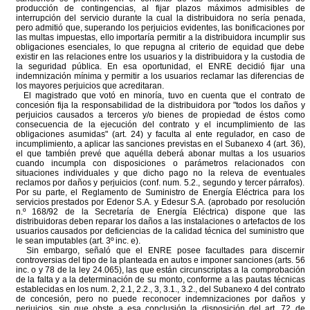
producción de contingencias, al fijar plazos máximos admisibles de
interrupción del servicio durante la cual la distribuidora no sería penada,
pero admitió que, superando los perjuicios evidentes, las bonificaciones por
las multas impuestas, ello importaría permitir a la distribuidora incumplir sus
obligaciones esenciales, lo que repugna al criterio de equidad que debe
existir en las relaciones entre los usuarios y la distribuidora y la custodia de
la seguridad pública. En esa oportunidad, el ENRE decidió fijar una
indemnización mínima y permitir a los usuarios reclamar las diferencias de
los mayores perjuicios que acreditaran.
El magistrado que votó en minoría, tuvo en cuenta que el contrato de
concesión fija la responsabilidad de la distribuidora por "todos los daños y
perjuicios causados a terceros y/o bienes de propiedad de éstos como
consecuencia de la ejecución del contrato y el incumplimiento de las
obligaciones asumidas" (art. 24) y faculta al ente regulador, en caso de
incumplimiento, a aplicar las sanciones previstas en el Subanexo 4 (art. 36),
el que también prevé que aquélla deberá abonar multas a los usuarios
cuando incumpla con disposiciones o parámetros relacionados con
situaciones individuales y que dicho pago no la releva de eventuales
reclamos por daños y perjuicios (conf. num. 5.2., segundo y tercer párrafos).
Por su parte, el Reglamento de Suministro de Energía Eléctrica para los
servicios prestados por Edenor S.A. y Edesur S.A. (aprobado por resolución
n.º 168/92 de la Secretaría de Energía Eléctrica) dispone que las
distribuidoras deben reparar los daños a las instalaciones o artefactos de los
usuarios causados por deficiencias de la calidad técnica del suministro que
le sean imputables (art. 3º inc. e).
Sin embargo, señaló que el ENRE posee facultades para discernir
controversias del tipo de la planteada en autos e imponer sanciones (arts. 56
inc. o y 78 de la ley 24.065), las que están circunscriptas a la comprobación
de la falta y a la determinación de su monto, conforme a las pautas técnicas
establecidas en los num. 2, 2.1, 2.2., 3, 3.1., 3.2., del Subanexo 4 del contrato
de concesión, pero no puede reconocer indemnizaciones por daños y
perjuicios, sin que obste a esa conclusión la disposición del art. 72 de