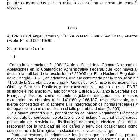
perjuicios reclamados por un usuario contra una empresa de energía
eléctrica.
Fallo
A. 126. XXXVI. Angel Estrada y Cía. S.A. c/ resol. 71/96 - Sec. Ener. y Puertos
(Expte. N° 750-002119/96).
S u p r e m a C o r t e:
- I -
Contra la sentencia de fs. 108/134, de la Sala I de la Cámara Nacional de
Apelaciones en lo Contencioso Administrativo Federal, que -por mayoría-
declaró la nulidad de la resolución n.º 229/95 del Ente Nacional Regulador
de la Energía (ENRE, en adelante), que fue confirmada por la resolución n.º
71/96, de la Secretaría de Energía y Puertos del ex Ministerio de Economía y
Obras y Servicios Públicos y, en consecuencia, ordenó que el ENRE
sustancie el reclamo formulado por Ángel Estrada S.A., tanto la Secretaría de
Energía y Puertos como el ente regulador dedujeron los recursos
extraordinarios obrantes a fs. 141/160 y 166/187, respectivamente, que
fueron concedidos en lo atinente a la interpretación de normas federales y
denegados en cuanto cuestionan el fallo por arbitrariedad (fs. 205).
La Cámara entendió que, por aplicación del Marco Regulatorio Eléctrico y
del contrato de concesión celebrado entre el Estado Nacional y la empresa
prestataria del servicio de distribución de energía eléctrica, ésta debía
responder por la totalidad de los daños y perjuicios ocasionados como
consecuencia de la irregular prestación del servicio a su cargo.
Para así resolver, el primero de los jueces que conformó la postura
mayoritaria del tribunal, consideró que correspondía discernir si el ENRE