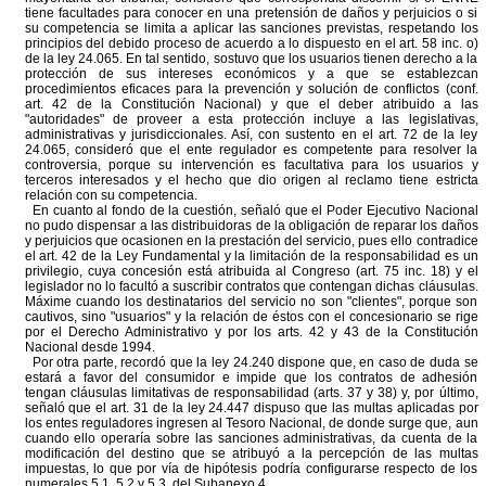
tiene facultades para conocer en una pretensión de daños y perjuicios o si
su competencia se limita a aplicar las sanciones previstas, respetando los
principios del debido proceso de acuerdo a lo dispuesto en el art. 58 inc. o)
de la ley 24.065. En tal sentido, sostuvo que los usuarios tienen derecho a la
protección de sus intereses económicos y a que se establezcan
procedimientos eficaces para la prevención y solución de conflictos (conf.
art. 42 de la Constitución Nacional) y que el deber atribuido a las
"autoridades" de proveer a esta protección incluye a las legislativas,
administrativas y jurisdiccionales. Así, con sustento en el art. 72 de la ley
24.065, consideró que el ente regulador es competente para resolver la
controversia, porque su intervención es facultativa para los usuarios y
terceros interesados y el hecho que dio origen al reclamo tiene estricta
relación con su competencia.
En cuanto al fondo de la cuestión, señaló que el Poder Ejecutivo Nacional
no pudo dispensar a las distribuidoras de la obligación de reparar los daños
y perjuicios que ocasionen en la prestación del servicio, pues ello contradice
el art. 42 de la Ley Fundamental y la limitación de la responsabilidad es un
privilegio, cuya concesión está atribuida al Congreso (art. 75 inc. 18) y el
legislador no lo facultó a suscribir contratos que contengan dichas cláusulas.
Máxime cuando los destinatarios del servicio no son "clientes", porque son
cautivos, sino "usuarios" y la relación de éstos con el concesionario se rige
por el Derecho Administrativo y por los arts. 42 y 43 de la Constitución
Nacional desde 1994.
Por otra parte, recordó que la ley 24.240 dispone que, en caso de duda se
estará a favor del consumidor e impide que los contratos de adhesión
tengan cláusulas limitativas de responsabilidad (arts. 37 y 38) y, por último,
señaló que el art. 31 de la ley 24.447 dispuso que las multas aplicadas por
los entes reguladores ingresen al Tesoro Nacional, de donde surge que, aun
cuando ello operaría sobre las sanciones administrativas, da cuenta de la
modificación del destino que se atribuyó a la percepción de las multas
impuestas, lo que por vía de hipótesis podría configurarse respecto de los
numerales 5.1, 5.2 y 5.3. del Subanexo 4.