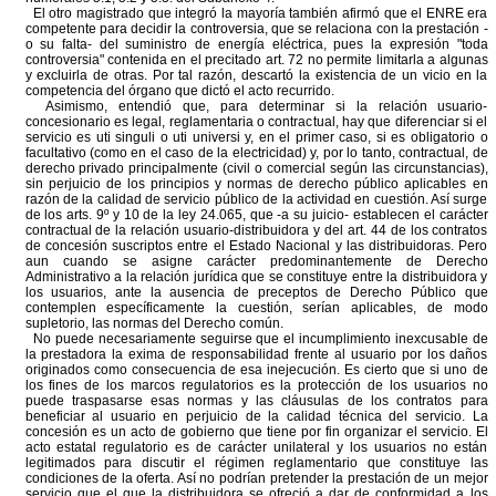
El otro magistrado que integró la mayoría también afirmó que el ENRE era
competente para decidir la controversia, que se relaciona con la prestación -
o su falta- del suministro de energía eléctrica, pues la expresión "toda
controversia" contenida en el precitado art. 72 no permite limitarla a algunas
y excluirla de otras. Por tal razón, descartó la existencia de un vicio en la
competencia del órgano que dictó el acto recurrido.
Asimismo, entendió que, para determinar si la relación usuario-
concesionario es legal, reglamentaria o contractual, hay que diferenciar si el
servicio es uti singuli o uti universi y, en el primer caso, si es obligatorio o
facultativo (como en el caso de la electricidad) y, por lo tanto, contractual, de
derecho privado principalmente (civil o comercial según las circunstancias),
sin perjuicio de los principios y normas de derecho público aplicables en
razón de la calidad de servicio público de la actividad en cuestión. Así surge
de los arts. 9º y 10 de la ley 24.065, que -a su juicio- establecen el carácter
contractual de la relación usuario-distribuidora y del art. 44 de los contratos
de concesión suscriptos entre el Estado Nacional y las distribuidoras. Pero
aun cuando se asigne carácter predominantemente de Derecho
Administrativo a la relación jurídica que se constituye entre la distribuidora y
los usuarios, ante la ausencia de preceptos de Derecho Público que
contemplen específicamente la cuestión, serían aplicables, de modo
supletorio, las normas del Derecho común.
No puede necesariamente seguirse que el incumplimiento inexcusable de
la prestadora la exima de responsabilidad frente al usuario por los daños
originados como consecuencia de esa inejecución. Es cierto que si uno de
los fines de los marcos regulatorios es la protección de los usuarios no
puede traspasarse esas normas y las cláusulas de los contratos para
beneficiar al usuario en perjuicio de la calidad técnica del servicio. La
concesión es un acto de gobierno que tiene por fin organizar el servicio. El
acto estatal regulatorio es de carácter unilateral y los usuarios no están
legitimados para discutir el régimen reglamentario que constituye las
condiciones de la oferta. Así no podrían pretender la prestación de un mejor
servicio que el que la distribuidora se ofreció a dar de conformidad a los