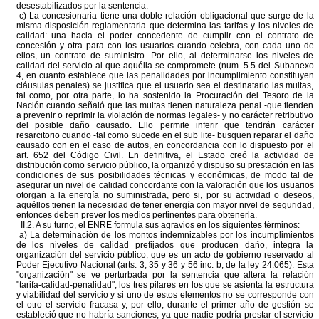
desestabilizados por la sentencia.
c) La concesionaria tiene una doble relación obligacional que surge de la
misma disposición reglamentaria que determina las tarifas y los niveles de
calidad: una hacia el poder concedente de cumplir con el contrato de
concesión y otra para con los usuarios cuando celebra, con cada uno de
ellos, un contrato de suministro. Por ello, al determinarse los niveles de
calidad del servicio al que aquélla se compromete (num. 5.5 del Subanexo
4, en cuanto establece que las penalidades por incumplimiento constituyen
cláusulas penales) se justifica que el usuario sea el destinatario las multas,
tal como, por otra parte, lo ha sostenido la Procuración del Tesoro de la
Nación cuando señaló que las multas tienen naturaleza penal -que tienden
a prevenir o reprimir la violación de normas legales- y no carácter retributivo
del posible daño causado. Ello permite inferir que tendrán carácter
resarcitorio cuando -tal como sucede en el sub lite- busquen reparar el daño
causado con en el caso de autos, en concordancia con lo dispuesto por el
art. 652 del Código Civil. En definitiva, el Estado creó la actividad de
distribución como servicio público, la organizó y dispuso su prestación en las
condiciones de sus posibilidades técnicas y económicas, de modo tal de
asegurar un nivel de calidad concordante con la valoración que los usuarios
otorgan a la energía no suministrada, pero si, por su actividad o deseos,
aquéllos tienen la necesidad de tener energía con mayor nivel de seguridad,
entonces deben prever los medios pertinentes para obtenerla.
II.2. A su turno, el ENRE formula sus agravios en los siguientes términos:
a) La determinación de los montos indemnizables por los incumplimientos
de los niveles de calidad prefijados que producen daño, integra la
organización del servicio público, que es un acto de gobierno reservado al
Poder Ejecutivo Nacional (arts. 3, 35 y 36 y 56 inc. b, de la ley 24.065). Esta
"organización" se ve perturbada por la sentencia que altera la relación
"tarifa-calidad-penalidad", los tres pilares en los que se asienta la estructura
y viabilidad del servicio y si uno de estos elementos no se corresponde con
el otro el servicio fracasa y, por ello, durante el primer año de gestión se
estableció que no habría sanciones, ya que nadie podría prestar el servicio