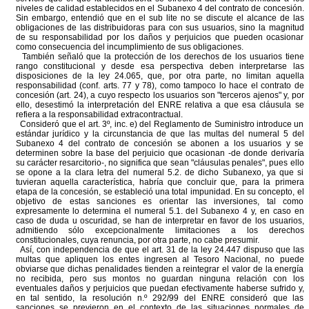
niveles de calidad establecidos en el Subanexo 4 del contrato de concesión.
Sin embargo, entendió que en el sub lite no se discute el alcance de las
obligaciones de las distribuidoras para con sus usuarios, sino la magnitud
de su responsabilidad por los daños y perjuicios que pueden ocasionar
como consecuencia del incumplimiento de sus obligaciones.
También señaló que la protección de los derechos de los usuarios tiene
rango constitucional y desde esa perspectiva deben interpretarse las
disposiciones de la ley 24.065, que, por otra parte, no limitan aquella
responsabilidad (conf. arts. 77 y 78), como tampoco lo hace el contrato de
concesión (art. 24), a cuyo respecto los usuarios son "terceros ajenos" y, por
ello, desestimó la interpretación del ENRE relativa a que esa cláusula se
refiera a la responsabilidad extracontractual.
Consideró que el art. 3º, inc. e) del Reglamento de Suministro introduce un
estándar jurídico y la circunstancia de que las multas del numeral 5 del
Subanexo 4 del contrato de concesión se abonen a los usuarios y se
determinen sobre la base del perjuicio que ocasionan -de donde derivaría
su carácter resarcitorio-, no significa que sean "cláusulas penales", pues ello
se opone a la clara letra del numeral 5.2. de dicho Subanexo, ya que si
tuvieran aquella característica, habría que concluir que, para la primera
etapa de la concesión, se estableció una total impunidad. En su concepto, el
objetivo de estas sanciones es orientar las inversiones, tal como
expresamente lo determina el numeral 5.1. del Subanexo 4 y, en caso en
caso de duda u oscuridad, se han de interpretar en favor de los usuarios,
admitiendo sólo excepcionalmente limitaciones a los derechos
constitucionales, cuya renuncia, por otra parte, no cabe presumir.
Así, con independencia de que el art. 31 de la ley 24.447 dispuso que las
multas que apliquen los entes ingresen al Tesoro Nacional, no puede
obviarse que dichas penalidades tienden a reintegrar el valor de la energía
no recibida, pero sus montos no guardan ninguna relación con los
eventuales daños y perjuicios que puedan efectivamente haberse sufrido y,
en tal sentido, la resolución n.º 292/99 del ENRE consideró que las
sanciones se previeron en el contexto de las situaciones normales de