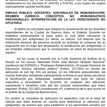
la Administración así lo ha entendido en relación con los suplementos
establecidos en los Decretos N° 4937/91 y 5787/91, a los cuales les asignó
expresamente carácter bonificable.
EMPLEO PUBLICO- DOCENTES- ADICIONALES DE REMUNERACIÓN:
REGIMEN JURÍDICO- CONCEPTOS NO REMUNERATIVOS
PREVISIONALES- INTERPRETACIÓN DE LA LEY- PERECEDENTE NO
APLICABLE
Al definir los conceptos que integran la remuneración de los docentes
dependientes de la Ciudad de Buenos Aires, el Estatuto Docente no
establece expresamente la base sobre la cual debe calcularse la
bonificación por antigüedad. En efecto, su artículo 118 dispone que "la
retribución mensual del personal docente en actividad se compone de: a)
asignación por el cargo que desempeña; b) bonificación por antigüedad; c)
las restantes retribuciones que le corresponden en virtud de disposiciones
legales".
Así las cosas, lo resuelto por la Corte Suprema de Justicia de la
Nación en las causas "Machado Pedro José Manuel c/Estado Nacional"
(sentencia del 05/09/02) y "Rodriguez Rafael Antonio c/Consejo Nacional de
Educación Técnica s/empleo público" (Fallos, 321:663) no resulta de
aplicación al sub lite. Ello así porque, en los referidos antecedentes, las
normas federales señalaban expresamente la forma en que debía calcularse
la bonificación por antigüedad, estableciendo una base de cálculo
específica y descartando "la inclusión de cualquier otro adicional,
suplemento o beneficio, más allá del carácter remunerativo que éstos
importen" (Fallos, 321:663 considerando 4º), a diferencia de lo que ocurre en
el ámbito de la Ciudad de Buenos Aires.
En cambio, la normativa de aplicación no especifica cuál es la base de
cálculo que debe tenerse en cuenta para determinar el adicional por
antigüedad, de manera que, para establecer si los adicionales creados por