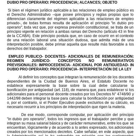
DUBIO PRO OPERARIO: PROCEDENCIA; ALCANCES; OBJETO
Si bien el régimen jurídico aplicable a las relaciones de empleo público es
el Derecho Administrativo –que posee principios y reglas propias que lo
diferencian claramente del régimen aplicable a las relaciones de empleo
privado-, de todas formas resulta de aplicación el principio "in dubio pro
operario", toda vez que, por expresa previsión constitucional, se trata de un
principio vigente en relación a ambas ramas del Derecho (artículo 43 in fine
de la CCABA). Este principio postula que, en caso de ocurrir en el contexto
de una relación laboral una situación dudosa, que admita más de una
interpretación posible, debe primar aquella que resulte más favorable a los
derechos del trabajador.
EMPLEO PUBLICO- DOCENTES- ADICIONALES DE REMUNERACIÓN:
REGIMEN JURÍDICO- CONCEPTOS NO REMUNERATIVOS
PREVISIONALES: IMPROCEDENCIA- ADICIONAL POR ANTIGUEDAD- IN
DUBIO PRO OPERARIO: PROCEDENCIA- INTERPRETACIÓN DE LA LEY
Al definir los conceptos que integran la remuneración de los docentes
dependientes de la Ciudad de Buenos Aires, el Estatuto Docente no
establece expresamente la base sobre la cual debe calcularse la
bonificación por antigüedad (art. 118), de manera que, para establecer si los
adicionales para el personal docente creados por los Decretos N° 4748/90 y
1442/98 deben integrar la base para calcular la bonificación por antigüedad
o, por el contrario, si el Poder Ejecutivo puede excluirlos de su cálculo, es
necesario recurrir a los principios de interpretación que rigen la materia.
De ese modo, corresponde computar, por aplicación del principio
"in dubio pro operario", todos los ingresos que el trabajador percibe y que
integran su masa salarial básica y de carácter remunerativo, entre los que se
encuentran, lógicamente y de acuerdo a lo antes expresado, los adicionales
creados por los mencionados decretos. Cabe señalar, en este aspecto, que