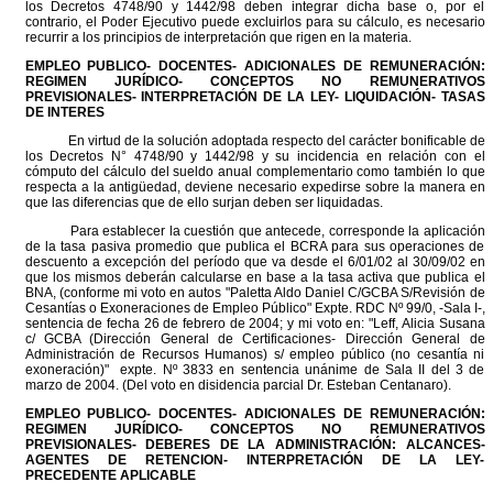
los Decretos 4748/90 y 1442/98 deben integrar dicha base o, por el
contrario, el Poder Ejecutivo puede excluirlos para su cálculo, es necesario
recurrir a los principios de interpretación que rigen en la materia.
EMPLEO PUBLICO- DOCENTES- ADICIONALES DE REMUNERACIÓN:
REGIMEN JURÍDICO- CONCEPTOS NO REMUNERATIVOS
PREVISIONALES- INTERPRETACIÓN DE LA LEY- LIQUIDACIÓN- TASAS
DE INTERES
En virtud de la solución adoptada respecto del carácter bonificable de
los Decretos N° 4748/90 y 1442/98 y su incidencia en relación con el
cómputo del cálculo del sueldo anual complementario como también lo que
respecta a la antigüedad, deviene necesario expedirse sobre la manera en
que las diferencias que de ello surjan deben ser liquidadas.
Para establecer la cuestión que antecede, corresponde la aplicación
de la tasa pasiva promedio que publica el BCRA para sus operaciones de
descuento a excepción del período que va desde el 6/01/02 al 30/09/02 en
que los mismos deberán calcularse en base a la tasa activa que publica el
BNA, (conforme mi voto en autos "Paletta Aldo Daniel C/GCBA S/Revisión de
Cesantías o Exoneraciones de Empleo Público" Expte. RDC Nº 99/0, -Sala I-,
sentencia de fecha 26 de febrero de 2004; y mi voto en: "Leff, Alicia Susana
c/ GCBA (Dirección General de Certificaciones- Dirección General de
Administración de Recursos Humanos) s/ empleo público (no cesantía ni
exoneración)" expte. Nº 3833 en sentencia unánime de Sala II del 3 de
marzo de 2004. (Del voto en disidencia parcial Dr. Esteban Centanaro).
EMPLEO PUBLICO- DOCENTES- ADICIONALES DE REMUNERACIÓN:
REGIMEN JURÍDICO- CONCEPTOS NO REMUNERATIVOS
PREVISIONALES- DEBERES DE LA ADMINISTRACIÓN: ALCANCES-
AGENTES DE RETENCION- INTERPRETACIÓN DE LA LEY-
PRECEDENTE APLICABLE