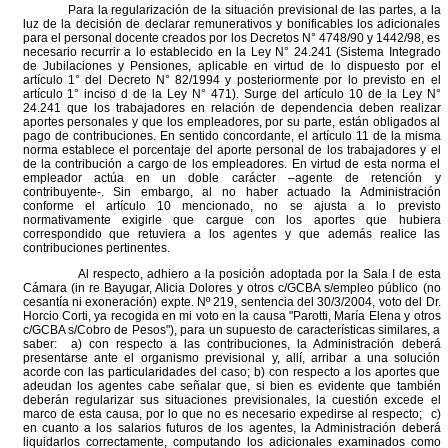
Para la regularización de la situación previsional de las partes, a la
luz de la decisión de declarar remunerativos y bonificables los adicionales
para el personal docente creados por los Decretos N° 4748/90 y 1442/98, es
necesario recurrir a lo establecido en la Ley N° 24.241 (Sistema Integrado
de Jubilaciones y Pensiones, aplicable en virtud de lo dispuesto por el
artículo 1° del Decreto N° 82/1994 y posteriormente por lo previsto en el
artículo 1° inciso d de la Ley N° 471). Surge del artículo 10 de la Ley N°
24.241 que los trabajadores en relación de dependencia deben realizar
aportes personales y que los empleadores, por su parte, están obligados al
pago de contribuciones. En sentido concordante, el artículo 11 de la misma
norma establece el porcentaje del aporte personal de los trabajadores y el
de la contribución a cargo de los empleadores. En virtud de esta norma el
empleador actúa en un doble carácter –agente de retención y
contribuyente-. Sin embargo, al no haber actuado la Administración
conforme el artículo 10 mencionado, no se ajusta a lo previsto
normativamente exigirle que cargue con los aportes que hubiera
correspondido que retuviera a los agentes y que además realice las
contribuciones pertinentes.
Al respecto, adhiero a la posición adoptada por la Sala I de esta
Cámara (in re Bayugar, Alicia Dolores y otros c/GCBA s/empleo público (no
cesantía ni exoneración) expte. Nº 219, sentencia del 30/3/2004, voto del Dr.
Horcio Corti, ya recogida en mi voto en la causa "Parotti, María Elena y otros
c/GCBA s/Cobro de Pesos"), para un supuesto de características similares, a
saber: a) con respecto a las contribuciones, la Administración deberá
presentarse ante el organismo previsional y, allí, arribar a una solución
acorde con las particularidades del caso; b) con respecto a los aportes que
adeudan los agentes cabe señalar que, si bien es evidente que también
deberán regularizar sus situaciones previsionales, la cuestión excede el
marco de esta causa, por lo que no es necesario expedirse al respecto; c)
en cuanto a los salarios futuros de los agentes, la Administración deberá
liquidarlos correctamente, computando los adicionales examinados como