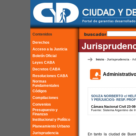
Contenidos
Derechos
Acceso a la Justicia
Boletín Oficial
Inicio
Jurisprudencia
Ad
-
-
Leyes CABA
Decretos CABA
Administrativ
Resoluciones CABA
Normas
Fundamentales
Códigos
SOUZA NORBERTO c/ HELP
Compilaciones
Y PERJUICIOS- RESP. PROF
Convenios
Cámara Nacional Civil 23-08
Presupuesto y
Fuente: Sistema Argentino de Inf
Finanzas
Institucional y Político
Planeamiento Urbano
Jurisprudencia
En tanto la ciudad de Bueno