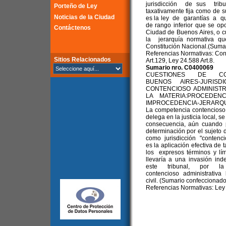
jurisdicción de sus tribu
Porteño de Ley
taxativamente fija como de 
Noticias de la Ciudad
es la ley de garantías a qu
de rango inferior que se opo
Contáctenos
Ciudad de Buenos Aires, o cua
la jerarquía normativa
Constitución Nacional.(Sumar
Referencias Normativas: Cons
Sitios Relacionados
Art.129, Ley 24.588 Art.8.
Sumario nro. C0400069
CUESTIONES DE CO
BUENOS AIRES-JURISD
CONTENCIOSO ADMINISTR
LA MATERIA:PROCEDEN
IMPROCEDENCIA-JERARQU
La competencia contencioso
delega en la justicia local, s
consecuencia, aún cuando p
determinación por el sujeto
como jurisdicción "contencio
es la aplicación efectiva d
los expresos términos y lím
llevaría a una invasión in
este tribunal, por la
contencioso administrativa
civil. (Sumario confeccionado
Referencias Normativas: Ley