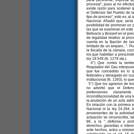
parte pertinente, expresa q
procesal", pues al no efectu
existe razón para sostener q
el Defensor del Pueblo de l
tipo de proceso", esto es, al 
Nacional. Añadió que, sería
posibilidad de promover un p
las que se examinan en este p
Belluscio y Bossert en el pre
de legalidad relativo al pro
cuenta en la fijación de las
limitado de un amparo...". Po
la fiscalía de la cámara, c
los que habilitan a prescindir
ley 19.549 (fs. 1278 vta.).
4°) Que contra la senten
Regulador del Gas interpusie
que fue concedido en lo q
federales y denegado en cua
institucional (fs. 1393), lo q
5°) Que los agravios de los
no advirtió que el Defe
pretensiones clarament
inconstitucionalidad de una l
la anulación de un acto admi
En relación con la primera ex
Nacional ni la ley 24.284, l
provenientes de la activida
actuación se circunscribe, ta
86, a la "...defensa y p
derechos, garantías e intere
ante hechos, actos u omisione