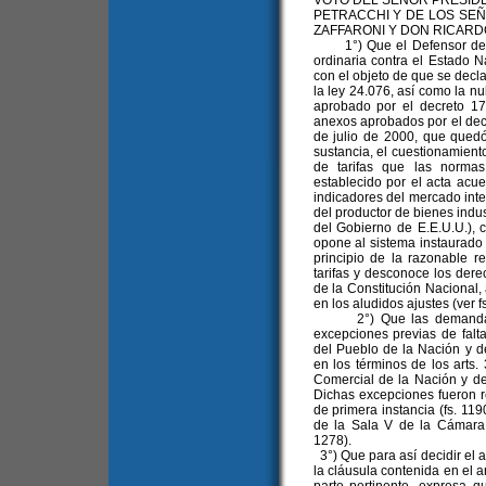
VOTO DEL SEÑOR PRESID
PETRACCHI Y DE LOS SE
ZAFFARONI Y DON RICARD
1°) Que el Defensor del 
ordinaria contra el Estado 
con el objeto de que se declar
la ley 24.076, así como la nul
aprobado por el decreto 173
anexos aprobados por el decr
de julio de 2000, que quedó
sustancia, el cuestionamient
de tarifas que las norma
establecido por el acta a
indicadores del mercado intern
del productor de bienes indu
del Gobierno de E.E.U.U.), c
opone al sistema instaurado p
principio de la razonable r
tarifas y desconoce los dere
de la Constitución Nacional,
en los aludidos ajustes (ver fs
2°) Que las demandadas 
excepciones previas de falta
del Pueblo de la Nación y de
en los términos de los arts. 
Comercial de la Nación y del 
Dichas excepciones fueron r
de primera instancia (fs. 119
de la Sala V de la Cámara e
1278).
3°) Que para así decidir el 
la cláusula contenida en el a