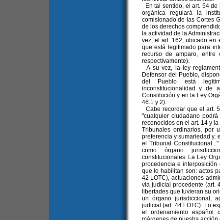
En tal sentido, el art. 54 d
orgánica regulará la inst
comisionado de las Cortes G
de los derechos comprendidos
la actividad de la Administra
vez, el art. 162, ubicado en e
que está legitimado para int
recurso de amparo, entre o
respectivamente).
A su vez, la ley reglamen
Defensor del Pueblo, dispon
del Pueblo está legiti
inconstitucionalidad y de
Constitución y en la Ley Orgá
46.1 y 2).
Cabe recordar que el art. 5
"cualquier ciudadano podrá 
reconocidos en el art. 14 y l
Tribunales ordinarios, por 
preferencia y sumariedad y, 
el Tribunal Constitucional...
como órgano jurisdicci
constitucionales. La Ley Org
procedencia e interposición
que lo habilitan son: actos p
42 LOTC), actuaciones admin
vía judicial procedente (art
libertades que tuvieran su or
un órgano jurisdiccional, 
judicial (art. 44 LOTC). Lo e
el ordenamiento español c
márgenes de nuestra acción