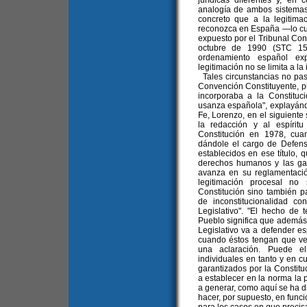
jurídicas diferentes y, en 
analogía de ambos sistemas,
concreto que a la legitima
reconozca en España —lo cual
expuesto por el Tribunal Con
octubre de 1990 (STC 15
ordenamiento español e
legitimación no se limita a la
Tales circunstancias no pas
Convención Constituyente, pu
incorporaba a la Constituc
usanza española", explayánd
Fe, Lorenzo, en el siguiente
la redacción y al espíri
Constitución en 1978, cua
dándole el cargo de Defens
establecidos en ese título, 
derechos humanos y las gara
avanza en su reglamentació
legitimación procesal no
Constitución sino también p
de inconstitucionalidad c
Legislativo". "El hecho de
Pueblo significa que además 
Legislativo va a defender e
cuando éstos tengan que ve
una aclaración. Puede e
individuales en tanto y en c
garantizados por la Constitu
a establecer en la norma la p
a generar, como aquí se ha di
hacer, por supuesto, en funci