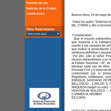
Porteño de Ley
Noticias de la Ciudad
Contáctenos
Buenos Aires, 24 de mayo de
Vistos los autos: "Defensor d
dto. 1738/92 y otro s/ proces
Sitios Relacionados
Considerando:
Que el recurso extraordinar
que respecta a la intelig
cuanto a las causales de arbi
que motivó la presentación d
sentencia definitiva o equipara
Por ello, oído el señor Pro
recurso extraordinario y se 
al Estado Nacional —M° de 
efectuar, cada uno de ellos,
Procesal Civil y Comercial d
conformidad con lo prescr
Regístrese, notifíquese, ar
ENRIQUE SANTIAGO PETRA
BELLUSCIO - CARLOS S. 
MAQUEDA (según su voto) - 
HIGHTON de NOLASCO — RI
CARMEN M. ARGIBAY.
ES COPIA