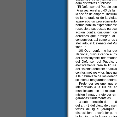
administrativas públicas".
"El Defensor del Pueblo tiene
A su vez, en el art. 43 de la
la acción de amparo, instrum
de la naturaleza de la viola
aparejado un procedimiento
norma habilita expresamente 
respecto a supuestos particul
acción contra cualquier fo
derechos que protegen al 
consumidor, así como a los d
afectado, el Defensor del P
fines...".
10) Que, conforme ha qued
Nacional, cuyo alcance e inte
del constituyente reformador 
del Defensor del Pueblo. 
efectivamente crea la figura
del sistema debe ser analizad
con los motivos y los fines q
a la naturaleza de los derech
se intenta resguardar dentro 
Pretender sostener que el 
interpretado a la luz del 
manifiestamente del rol que s
misión llamado a ejercer en 
garantías fundamentales.
La subordinación del art. 8
del art. 43 del plexo de base
textos de igual jerarquía
disposición de carácter gener
la función de la figura, y ot