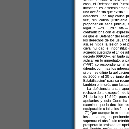
se han limitado a sostene
caso, el Defensor del Puebl
invocada es ostensiblemente
una acción sin que exista "...
derechos..., no hay causa jus
vez, sin causa justiciabl
proponer en sede judicial, 
legal..." —fs. 1297 vta.
contradictoria con el expres
de que el Defensor del Pue
los derechos de los usuarios 
así, es nítida la lesión o el
cuya nulidad e inconstituc
acuerdo suscripta el 1° de j
decreto 669/00—, en tanto su
aplicar en lo inmediato, a par
("PPI") correspondiente a
diferido, con más los interes
si bien se difirió la aplicació
de 2000 y el 30 de junio de
Estabilización" para su recupe
también el interés que las p
La deficiencia antes apun
rechazo de la excepción de fa
24 de la ley 19.549), pues 
apelantes y esta Corte ha
examina, que la decisión rec
equiparable a tal, a los fines
7°) Que aunque lo expuesto s
los apelantes, es pertinen
superara el obstáculo referid
prosperar la tesis de los ap