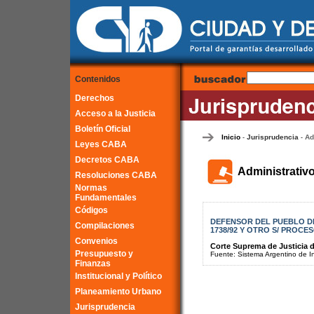
Contenidos
Derechos
Acceso a la Justicia
Boletín Oficial
Inicio
Jurisprudencia
Ad
-
-
Leyes CABA
Decretos CABA
Administrativ
Resoluciones CABA
Normas
Fundamentales
Códigos
DEFENSOR DEL PUEBLO DE L
Compilaciones
1738/92 Y OTRO S/ PROC
Convenios
Corte Suprema de Justicia d
Presupuesto y
Fuente: Sistema Argentino de Inf
Finanzas
Institucional y Político
Planeamiento Urbano
Jurisprudencia