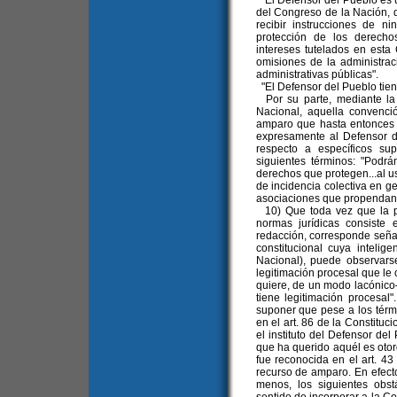
"El Defensor del Pueblo es u
del Congreso de la Nación, 
recibir instrucciones de n
protección de los derech
intereses tutelados en esta 
omisiones de la administraci
administrativas públicas".
"El Defensor del Pueblo tien
Por su parte, mediante la 
Nacional, aquella convenció
amparo que hasta entonces es
expresamente al Defensor d
respecto a específicos s
siguientes términos: "Podrán
derechos que protegen...al u
de incidencia colectiva en ge
asociaciones que propendan a 
10) Que toda vez que la pri
normas jurídicas consiste 
redacción, corresponde señal
constitucional cuya intelig
Nacional), puede observarse
legitimación procesal que le 
quiere, de un modo lacónico—
tiene legitimación procesal
suponer que pese a los térm
en el art. 86 de la Constitu
el instituto del Defensor del 
que ha querido aquél es otor
fue reconocida en el art. 43
recurso de amparo. En efect
menos, los siguientes obst