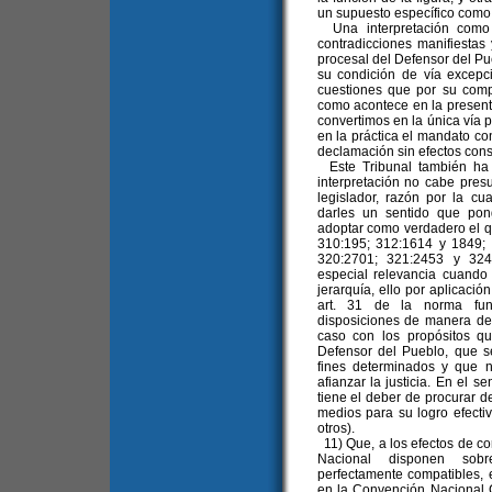
un supuesto específico como
Una interpretación como l
contradicciones manifiestas y
procesal del Defensor del P
su condición de vía excepci
cuestiones que por su comp
como acontece en la present
convertimos en la única vía p
en la práctica el mandato con
declamación sin efectos cons
Este Tribunal también ha 
interpretación no cabe presu
legislador, razón por la c
darles un sentido que pon
adoptar como verdadero el que
310:195; 312:1614 y 1849; 
320:2701; 321:2453 y 324:
especial relevancia cuando 
jerarquía, ello por aplicaci
art. 31 de la norma fund
disposiciones de manera de 
caso con los propósitos qu
Defensor del Pueblo, que se
fines determinados y que 
afianzar la justicia. En el 
tiene el deber de procurar d
medios para su logro efectiv
otros).
11) Que, a los efectos de cor
Nacional disponen sobr
perfectamente compatibles, 
en la Convención Nacional C