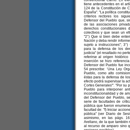
convencional Carrió. En efe
tiene antecedentes en el artí
124 de la Constitución de Có
España". "La política constit
criterios rectores los sigu
Defensor del Pueblo que, sin 
de las asociaciones privad
derechos constitucionales d
colectivos y que sean un efi
"2°) Que si bien debe ent
Nación y deba rendir informe
sujeto a instrucciones"; 3°
para la defensa de los der
justicia" (el resaltado no per
referirse al origen históric
inserción se hizo referenci
Defensor del Pueblo fue inc
54 prescribe: ‘Una Ley Orgá
Pueblo, como alto comisio
éstas para la defensa de lo
efecto podrá supervisar la ac
Cortes Generales'". "Por su pa
Pueblo para interponer ant
inconstitucionalidad y de am
del Defensor del Pueblo, s
serie de facultades de crític
pública que fueron enumerad
facultad de: "f) Iniciar accio
pública" (ver Diario de Ses
asimismo, en las págs. 16
Arellano, de la que también r
al recurso de amparo sino q