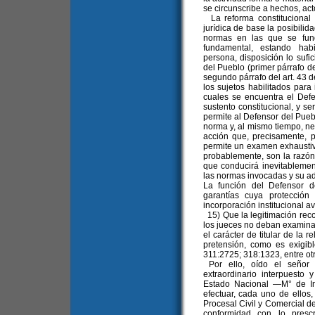
se circunscribe a hechos, act
La reforma constitucional 
jurídica de base la posibilid
normas en las que se fun
fundamental, estando habi
persona, disposición lo sufi
del Pueblo (primer párrafo de
segundo párrafo del art. 43 d
los sujetos habilitados para
cuales se encuentra el Def
sustento constitucional, y se
permite al Defensor del Puebl
norma y, al mismo tiempo, neg
acción que, precisamente, p
permite un examen exhaustiv
probablemente, son la razón 
que conducirá inevitablement
las normas invocadas y su ad
La función del Defensor d
garantías cuya protección
incorporación institucional a
15) Que la legitimación reco
los jueces no deban examinar
el carácter de titular de la r
pretensión, como es exigibl
311:2725; 318:1323, entre otr
Por ello, oído el señor 
extraordinario interpuesto 
Estado Nacional —M° de In
efectuar, cada uno de ellos,
Procesal Civil y Comercial d
conformidad con lo prescr