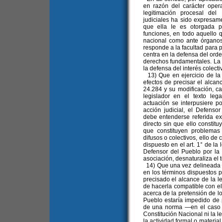
en razón del carácter opera
legitimación procesal del
judiciales ha sido expresam
que ella le es otorgada p
funciones, en todo aquello 
nacional como ante órganos 
responde a la facultad para 
centra en la defensa del orden
derechos fundamentales. La l
la defensa del interés colecti
13) Que en ejercicio de la l
efectos de precisar el alcan
24.284 y su modificación, ca
legislador en el texto leg
actuación se interpusiere p
acción judicial, el Defenso
debe entenderse referida ex
directo sin que ello constit
que constituyen problemas
difusos o colectivos, ello de 
dispuesto en el art. 1° de la 
Defensor del Pueblo por la 
asociación, desnaturaliza el t
14) Que una vez delineada la
en los términos dispuestos p
precisado el alcance de la l
de hacerla compatible con el
acerca de la pretensión de lo
Pueblo estaría impedido de p
de una norma —en el caso l
Constitución Nacional ni la l
la actividad formal o materia