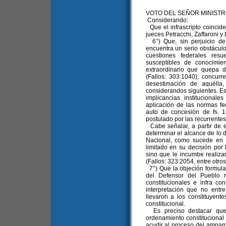
VOTO DEL SEÑOR MINIST
Considerando:
Que el infrascripto coincide
jueces Petracchi, Zaffaroni y 
6°) Que, sin perjuicio de 
encuentra un serio obstáculo
cuestiones federales resue
susceptibles de conocimie
extraordinario que quepa d
(Fallos: 303:1040), concurr
desestimación de aquélla,
considerandos siguientes. Es
implicancias institucional
aplicación de las normas f
auto de concesión de fs. 
postulado por las recurrentes
Cabe señalar, a partir de e
determinar el alcance de lo d
Nacional, como sucede en 
limitado en su decisión por 
sino que le incumbe realizar
(Fallos: 323:2054, entre otros
7°) Que la objeción formulad
del Defensor del Pueblo r
constitucionales e infra co
interpretación que no entr
llevaron a los constituyente
constitucional.
Es preciso destacar que 
ordenamiento constitucional 
acudir al proceso del ampar