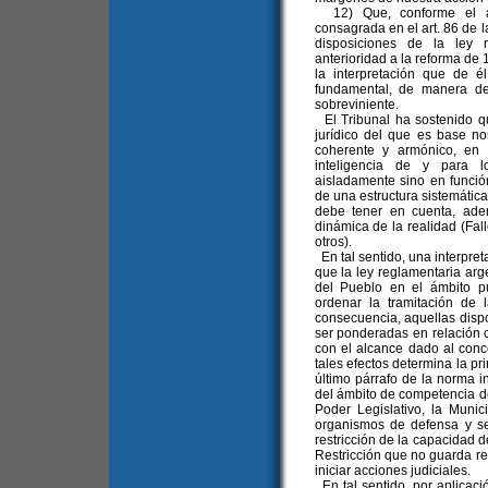
12) Que, conforme el alc
consagrada en el art. 86 de l
disposiciones de la ley 
anterioridad a la reforma de 
la interpretación que de 
fundamental, de manera de 
sobreviniente.
El Tribunal ha sostenido qu
jurídico del que es base 
coherente y armónico, en 
inteligencia de y para 
aisladamente sino en funció
de una estructura sistemática
debe tener en cuenta, adem
dinámica de la realidad (Fal
otros).
En tal sentido, una interpret
que la ley reglamentaria arg
del Pueblo en el ámbito pu
ordenar la tramitación de 
consecuencia, aquellas disp
ser ponderadas en relación 
con el alcance dado al conc
tales efectos determina la pri
último párrafo de la norma 
del ámbito de competencia de 
Poder Legislativo, la Muni
organismos de defensa y s
restricción de la capacidad d
Restricción que no guarda re
iniciar acciones judiciales.
En tal sentido, por aplicació