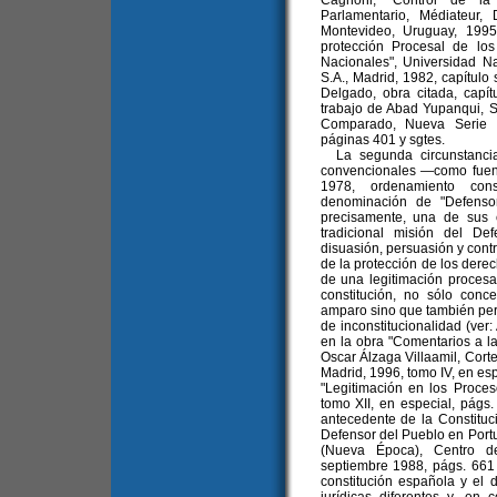
Cagnoni, "Control de la
Parlamentario, Médiateur, 
Montevideo, Uruguay, 1995
protección Procesal de lo
Nacionales", Universidad Na
S.A., Madrid, 1982, capítulo 
Delgado, obra citada, capít
trabajo de Abad Yupanqui, S
Comparado, Nueva Serie 
páginas 401 y sgtes.
La segunda circunstancia,
convencionales —como fuen
1978, ordenamiento con
denominación de "Defenso
precisamente, una de sus 
tradicional misión del Def
disuasión, persuasión y contro
de la protección de los der
de una legitimación procesa
constitución, no sólo conc
amparo sino que también per
de inconstitucionalidad (ver:
en la obra "Comentarios a la
Oscar Álzaga Villaamil, Cort
Madrid, 1996, tomo IV, en es
"Legitimación en los Proces
tomo XII, en especial, págs.
antecedente de la Constituci
Defensor del Pueblo en Portu
(Nueva Época), Centro de 
septiembre 1988, págs. 661 
constitución española y el 