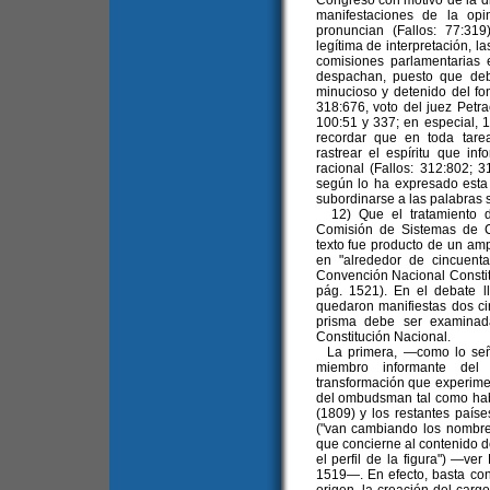
Congreso con motivo de la d
manifestaciones de la opi
pronuncian (Fallos: 77:31
legítima de interpretación, l
comisiones parlamentarias 
despachan, puesto que de
minucioso y detenido del fo
318:676, voto del juez Petrac
100:51 y 337; en especial, 1
recordar que en toda tare
rastrear el espíritu que in
racional (Fallos: 312:802; 3
según lo ha expresado esta 
subordinarse a las palabras s
12) Que el tratamiento 
Comisión de Sistemas de C
texto fue producto de un am
en "alrededor de cincuenta
Convención Nacional Constit
pág. 1521). En el debate 
quedaron manifiestas dos ci
prisma debe ser examinada
Constitución Nacional.
La primera, —como lo seña
miembro informante de
transformación que experime
del ombudsman tal como hab
(1809) y los restantes país
("van cambiando los nombres
que concierne al contenido d
el perfil de la figura") —ver
1519—. En efecto, basta con