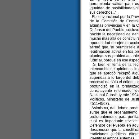
herramienta válida para e
igualdad de posibilidades n
sus derechos...".
El convencional por la Prov
de la Comisión de Control—
algunas provincias y en la C
Defensor del Pueblo, sostuv
nacido la necesidad de darl
mucho más allá de constituir
oportunidad de ejercer accion
afirmó que "al permitírsele 
legitimación activa en los p
plantear sus problemas ant
judicial, porque en ese aspec
Si bien el tema de la legi
intercambio de opiniones, lo 
que se aprobó receptó algun
sugeridas a lo largo del deb
procesal no sólo el criterio 
profundizó en la formalizaci
constituyente reformador d
Nacional Constituyente 1994,
Políticos. Ministerio de Jus
4511/4563).
Asimismo, del debate produ
surge que el ordenamiento 
preferentemente para perfilar
cual es importante revisar
Defensor del Pueblo en aque
desconocer que la constituc
tradiciones jurídicas dif
identificar ambos sistemas.