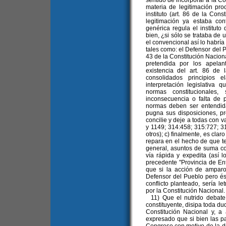
sentido de incorporar a la C
materia de legitimación pro
instituto (art. 86 de la Cons
legitimación ya estaba co
genérica regula el instituto
bien, ¿si sólo se trataba de
el convencional así lo habría
tales como: el Defensor del P
43 de la Constitución Naciona
pretendida por los apelant
existencia del art. 86 de 
consolidados principios 
interpretación legislativa 
normas constitucionales
inconsecuencia o falta de p
normas deben ser entendid
pugna sus disposiciones, p
concilie y deje a todas con v
y 1149; 314:458; 315:727; 3
otros); c) finalmente, es clar
repara en el hecho de que te
general, asuntos de suma co
vía rápida y expedita (así 
precedente "Provincia de En
que si la acción de amparo
Defensor del Pueblo pero ést
conflicto planteado, sería l
por la Constitución Nacional.
11) Que el nutrido debate
constituyente, disipa toda du
Constitución Nacional y, a
expresado que si bien las pa