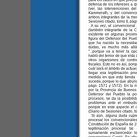
para los casos en que precis
defensa de los intereses a q
(ver, las intervenciones d
Kammerath, y del convenci
ambos integrantes de la men
Sesiones citado, tomo II, pá
A su vez, el convencional p
(también integrante de la C
existente en algunas provin
figura del Defensor del Pue
que ha nacido la necesidad
dudas, va mucho más allá 
"...porque va a tener la op
habló del temor de que esta 
otros organismos de contr
fiscales. Esto no es así, por
cuál será el ámbito de actua
llegar esa legitimación pro
medida en que esto tienda
suceda, porque lo que abunda
págs. 1571 y 1572). En la m
por la Provincia de Buenos Ai
Defensor del Pueblo la pos
procesos, se da la posibili
problemas ante el ombudsm
porque en este aspecto el 
(Diario de Sesiones citado, to
Si aún, alguna duda cupie
procesal los convencionale
Constitución de España de 1978
legitimación procesal tal
sumamente esclarecedor lo