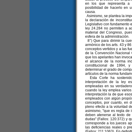
en los que representa a 
posibilidad de hacerlo en u
causa.
Asimismo, se plantea la impos
la declaración de inconsti
Legislativo con fundamento en
ley 24.284 no permiten a aqu
material del Congreso, pues
esfera de la administración.
8°) Que para dirimir la cues
armónico de los arts. 43 y 86
conceptos vertidos y a las fu
de la Convención Nacional C
que los apelantes han invoca
el alcance de la norma ind
constitucional de 1994, y
determinar el grado de compat
artículos de la norma fundam
Esta Corte ha sostenido 
interpretación de la ley 
empleadas en su verdadero s
cuando la ley emplea varios
interpretación la de que eso
empleados con algún propósit
conceptos, por cuanto, en def
pleno efecto a la voluntad de
asimismo, "que es regla de i
deben atenerse al texto de
dudas" (Fallos: 120:372) y q
corresponde a los jueces apa
las deficiencias reales o pr
(Fallos: 211:1063). En defini