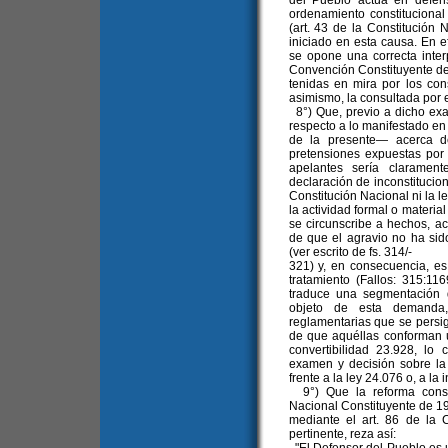
del Pueblo actúa en defen
ordenamiento constitucional
(art. 43 de la Constitución
iniciado en esta causa. En 
se opone una correcta inter
Convención Constituyente de
tenidas en mira por los cons
asimismo, la consultada por e
8°) Que, previo a dicho exa
respecto a lo manifestado en
de la presente— acerca d
pretensiones expuestas por
apelantes sería clarament
declaración de inconstitucion
Constitución Nacional ni la l
la actividad formal o materia
se circunscribe a hechos, ac
de que el agravio no ha sido
(ver escrito de fs. 314/-
321) y, en consecuencia, es 
tratamiento (Fallos: 315:11
traduce una segmentación 
objeto de esta demanda
reglamentarias que se persig
de que aquéllas conforman u
convertibilidad 23.928, lo 
examen y decisión sobre la 
frente a la ley 24.076 o, a la 
9°) Que la reforma consti
Nacional Constituyente de 19
mediante el art. 86 de la C
pertinente, reza así: