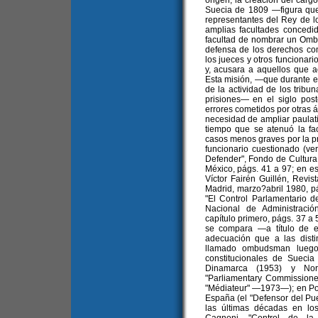
origen, la creación del carg
Suecia de 1809 —figura qu
representantes del Rey de l
amplias facultades concedi
facultad de nombrar un Omb
defensa de los derechos com
los jueces y otros funcionar
y, acusara a aquellos que a
Esta misión, —que durante el
de la actividad de los tribuna
prisiones— en el siglo post
errores cometidos por otras 
necesidad de ampliar paul
tiempo que se atenuó la fac
casos menos graves por la pr
funcionario cuestionado (v
Defender", Fondo de Cultura
México, págs. 41 a 97; en esp
Víctor Fairén Guillén, Revis
Madrid, marzo?abril 1980, pá
"El Control Parlamentario d
Nacional de Administració
capítulo primero, págs. 37 a 
se compara —a título de e
adecuación que a las disti
llamado ombudsman luego 
constitucionales de Sueci
Dinamarca (1953) y Nor
"Parliamentary Commissioner
"Médiateur" —1973—); en Por
España (el "Defensor del Pu
las últimas décadas en lo