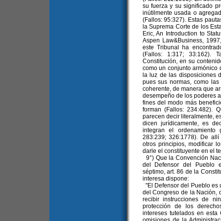
su fuerza y su significado 
inútilmente usada o agregad
(Fallos: 95:327). Estas paut
la Suprema Corte de los Est
Eric, An Introduction to Stat
Aspen Law&Business, 1997, 
este Tribunal ha encontrad
(Fallos: 1:317; 33:162).
Constitución, en su conteni
como un conjunto armónico de
la luz de las disposiciones 
pues sus normas, como las d
coherente, de manera que armo
desempeño de los poderes at
fines del modo más benefici
forman (Fallos: 234:482).
parecen decir literalmente, es
dicen jurídicamente, es d
integran el ordenamiento 
283:239; 326:1778). De allí
otros principios, modificar 
darle el constituyente en el t
9°) Que la Convención Nacio
del Defensor del Pueblo en
séptimo, art. 86 de la Consti
interesa dispone:
"El Defensor del Pueblo es u
del Congreso de la Nación, 
recibir instrucciones de n
protección de los derech
intereses tutelados en esta 
omisiones de la Administraci