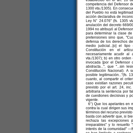
establecido en el art. 16 
competencia del Defensor del
1300 vta./1305). En consecuen
del Pueblo no está legitimado
acción declarativa de inconst
Ley N° 24.076" (fs. 1305 v
anulación del decreto 669/0
1994 no atribuyó al Defensor
para determinar la clase de
pretensiones sino que, "C
defensa de los derechos de
medio judicial...[o] el ti
Constitución en el artíc
necesariamente acudir al 
vta./1307); b) en otro orden 
invocada [por el Defensor 
abstracta...", que "...sin le
Constitución Nacional). A s
posible legitimación..."(fs. 
cuanto, al compartir el crit
caso existían razones pecul
previsto por el art. 24, inc
arbitraria la sentencia por f
de cuestiones decisivas y p
vigente.
6°) Que los apelantes en 
contra la cual dirigen sus im
términos del recurso previsto 
basta con advertir que, si bi
rechaza las excepciones pr
irreparables" y lo resuelto
interés de la comunidad" —f