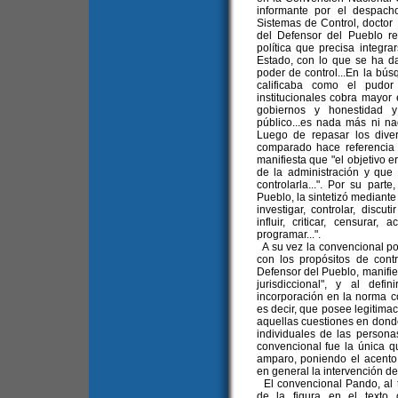
informante por el despach
Sistemas de Control, doctor 
del Defensor del Pueblo r
política que precisa integrar
Estado, con lo que se ha da
poder de control...En la bú
calificaba como el pudor 
institucionales cobra mayor 
gobiernos y honestidad y 
público...es nada más ni n
Luego de repasar los div
comparado hace referencia 
manifiesta que "el objetivo 
de la administración y que
controlarla...". Por su parte
Pueblo, la sintetizó mediante 
investigar, controlar, discut
influir, criticar, censurar,
programar...".
A su vez la convencional por
con los propósitos de contr
Defensor del Pueblo, manifie
jurisdiccional", y al defi
incorporación en la norma con
es decir, que posee legitimac
aquellas cuestiones en dond
individuales de las persona
convencional fue la única qu
amparo, poniendo el acent
en general la intervención de
El convencional Pando, al t
de la figura en el texto 