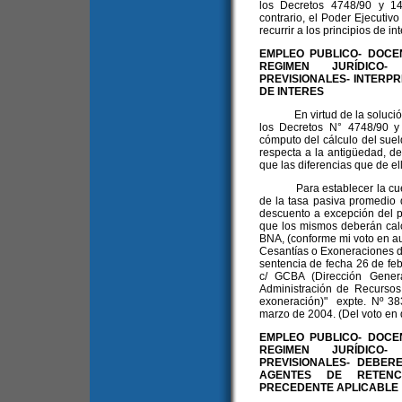
los Decretos 4748/90 y 14
contrario, el Poder Ejecutivo
recurrir a los principios de i
EMPLEO PUBLICO- DOCE
REGIMEN JURÍDICO
PREVISIONALES- INTERPR
DE INTERES
En virtud de la solución a
los Decretos N° 4748/90 y
cómputo del cálculo del sue
respecta a la antigüedad, d
que las diferencias que de el
Para establecer la cuesti
de la tasa pasiva promedio
descuento a excepción del p
que los mismos deberán calc
BNA, (conforme mi voto en a
Cesantías o Exoneraciones de
sentencia de fecha 26 de febr
c/ GCBA (Dirección Genera
Administración de Recursos
exoneración)" expte. Nº 38
marzo de 2004. (Del voto en 
EMPLEO PUBLICO- DOCE
REGIMEN JURÍDICO
PREVISIONALES- DEBER
AGENTES DE RETENC
PRECEDENTE APLICABLE