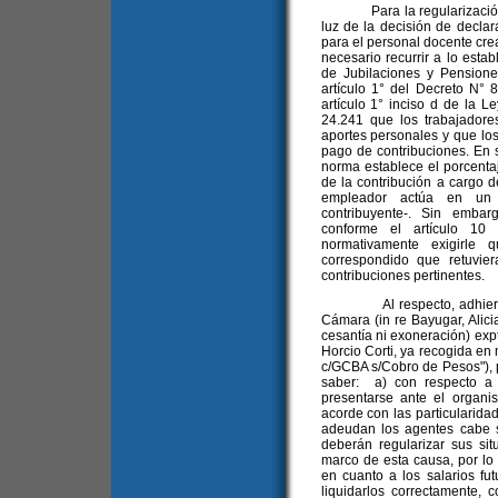
Para la regularización de 
luz de la decisión de declar
para el personal docente cre
necesario recurrir a lo esta
de Jubilaciones y Pensiones
artículo 1° del Decreto N° 
artículo 1° inciso d de la L
24.241 que los trabajadore
aportes personales y que los
pago de contribuciones. En s
norma establece el porcentaj
de la contribución a cargo 
empleador actúa en un 
contribuyente-. Sin embar
conforme el artículo 10
normativamente exigirle
correspondido que retuvie
contribuciones pertinentes.
Al respecto, adhiero a l
Cámara (in re Bayugar, Alic
cesantía ni exoneración) expt
Horcio Corti, ya recogida en 
c/GCBA s/Cobro de Pesos"), p
saber: a) con respecto a l
presentarse ante el organis
acorde con las particularida
adeudan los agentes cabe s
deberán regularizar sus sit
marco de esta causa, por lo
en cuanto a los salarios fu
liquidarlos correctamente,