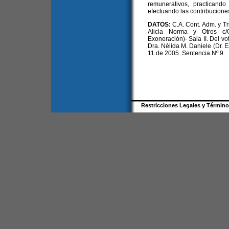
remunerativos, practicand
efectuando las contribucione
DATOS:
C.A. Cont. Adm. y Tr
Alicia Norma y Otros c
Exoneración)- Sala II. Del v
Dra. Nélida M. Daniele (Dr. 
11 de 2005. Sentencia Nº 9.
Restricciones Legales y Términ