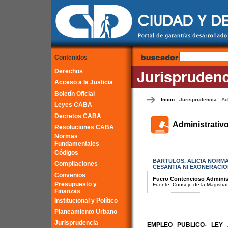
Contenidos
Derechos
Acceso a la Justicia
Boletín Oficial
Inicio
Jurisprudencia
Ad
-
-
Leyes CABA
Decretos CABA
Administrativ
Resoluciones CABA
Normas
Fundamentales
Códigos
BARTULOS, ALICIA NORMA
Compilaciones
CESANTIA NI EXONERACIO
Convenios
Fuero Contencioso Administr
Presupuesto y
Fuente: Consejo de la Magistra
Finanzas
Institucional y Político
Planeamiento Urbano
Jurisprudencia
EMPLEO PUBLICO- LEY 