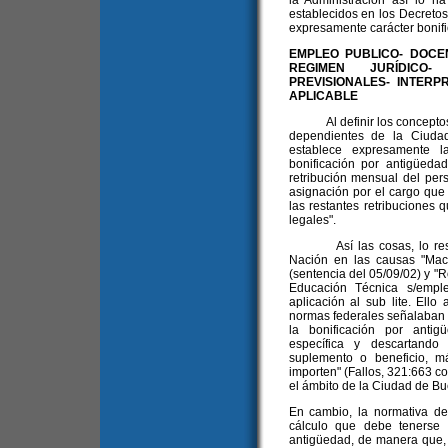
la Administración así lo h
establecidos en los Decretos
expresamente carácter bonifi
EMPLEO PUBLICO- DOCE
REGIMEN JURÍDICO
PREVISIONALES- INTER
APLICABLE
Al definir los conceptos q
dependientes de la Ciuda
establece expresamente l
bonificación por antigüedad
retribución mensual del per
asignación por el cargo que
las restantes retribuciones 
legales".
Así las cosas, lo r
Nación en las causas "Mac
(sentencia del 05/09/02) y "
Educación Técnica s/emple
aplicación al sub lite. Ello
normas federales señalaban 
la bonificación por anti
específica y descartando 
suplemento o beneficio, m
importen" (Fallos, 321:663 co
el ámbito de la Ciudad de Bu
En cambio, la normativa de
cálculo que debe tenerse 
antigüedad, de manera que, 