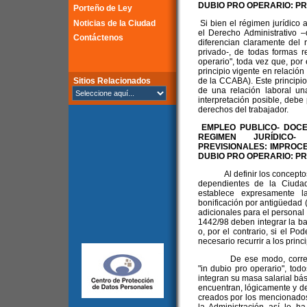
DUBIO PRO OPERARIO: P
Porteño de Ley
Noticias de la Ciudad
Si bien el régimen jurídico 
el Derecho Administrativo –
Contáctenos
diferencian claramente del 
privado-, de todas formas re
operario", toda vez que, por 
principio vigente en relación
Sitios Relacionados
de la CCABA). Este principio
de una relación laboral u
interpretación posible, debe
derechos del trabajador.
EMPLEO PUBLICO- DOCE
REGIMEN JURÍDICO
PREVISIONALES: IMPROCE
DUBIO PRO OPERARIO: PR
Al definir los conceptos q
dependientes de la Ciuda
establece expresamente l
bonificación por antigüedad (
adicionales para el personal
1442/98 deben integrar la ba
o, por el contrario, si el Po
necesario recurrir a los princ
De ese modo, corres
"in dubio pro operario", tod
integran su masa salarial bás
encuentran, lógicamente y de
creados por los mencionados