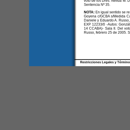
voto de los Dres. Nélida M. 
Sentencia Nº 35.
NOTA:
En igual sentido se r
Goyena c/GCBA s/Medida Caut
Daniele y Eduardo A. Russo,
EXP 12233/0 -Autos: Gonzál
14 CCABA)- Sala II. Del vot
Russo, febrero 25 de 2005. S
Restricciones Legales y Términ