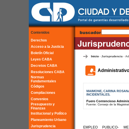
Contenidos
Derechos
Acceso a la Justicia
Boletín Oficial
Inicio
Jurisprudencia
Ad
-
-
Leyes CABA
Decretos CABA
Administrativ
Resoluciones CABA
Normas
Fundamentales
Códigos
MAIMONE, CARINA ROSANA
Compilaciones
INCIDENTALES.
Convenios
Fuero Contencioso Administr
Presupuesto y
Fuente: Consejo de la Magistra
Finanzas
Institucional y Político
Planeamiento Urbano
Jurisprudencia
EMPLEO PUBLICO- MED