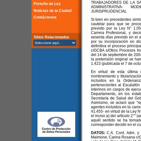
TRABAJADORES DE LA S
Porteño de Ley
ADMINISTRATIVA- M
Noticias de la Ciudad
JURISPRUDENCIAL
Contáctenos
Si bien en precedentes simil
cautelar para que se proc
previsto por la Ley N° 1.0
Carrera Profesional, y de
Sitios Relacionados
sesenta días previsto en el 
por su incorporación en di
definitiva el proceso princip
c/GCBA s/Otros Procesos Inc
del 14 de septiembre de 200
la pretensión original se ha
1.423 (publicada el 7 de oct
En virtud de esta última 
nombramiento y titularizaci
incluidos en la Ordenan
pertenecientes al Escalafó
interinos en cargos de ejecu
Departamento, en los estab
Secretaría de Salud del Gob
Asimismo, se aclaró que "s
agentes incluidos en la carr
41.455- en virtud de la Ley N
el inciso a) del artículo 2°" 
aquél sentido se ha tornad
corresponder decidir en el cu
DATOS:
C.A. Cont. Adm. y T
Maimone, Carina Rosana c/GC