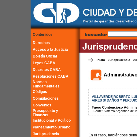
Contenidos
Derechos
Acceso a la Justicia
Boletín Oficial
Inicio
Jurisprudencia
Ad
-
-
Leyes CABA
Decretos CABA
Administrativ
Resoluciones CABA
Normas
Fundamentales
Códigos
VILLAVERDE ROBERTO LUI
Compilaciones
AIRES S/ DAÑOS Y PERJUICI
Convenios
Fuero Contencioso Administr
Presupuesto y
Fuente: Sistema Argentino de Inf
Finanzas
Institucional y Político
Planeamiento Urbano
Jurisprudencia
En el caso, habiéndose dem