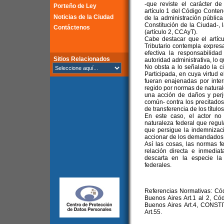
-que reviste el carácter de
Porteño de Ley
artículo 1 del Código Contenc
Noticias de la Ciudad
de la administración pública
Constitución de la Ciudad-, 
Contáctenos
(artículo 2, CCAyT).
Cabe destacar que el artícu
Tributario contempla expre
efectiva la responsabilida
Sitios Relacionados
autoridad administrativa, lo q
No obsta a lo señalado la c
Participada, en cuya virtud 
fueran enajenadas por inte
regido por normas de natural
una acción de daños y perj
común- contra los precitado
de transferencia de los títulos
En este caso, el actor no
naturaleza federal que regu
que persigue la indemnizac
accionar de los demandados e
Así las cosas, las normas 
relación directa e inmedia
descarta en la especie la
federales.
Referencias Normativas: Có
Buenos Aires Art.1 al 2, Có
Buenos Aires Art.4, CON
Art.55.