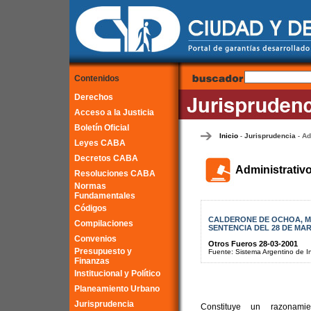
Contenidos
Derechos
Acceso a la Justicia
Boletín Oficial
Inicio
Jurisprudencia
Ad
-
-
Leyes CABA
Decretos CABA
Administrativ
Resoluciones CABA
Normas
Fundamentales
Códigos
CALDERONE DE OCHOA, MA
Compilaciones
SENTENCIA DEL 28 DE MAR
Convenios
Otros Fueros 28-03-2001
Presupuesto y
Fuente: Sistema Argentino de Inf
Finanzas
Institucional y Político
Planeamiento Urbano
Jurisprudencia
Constituye un razonamie