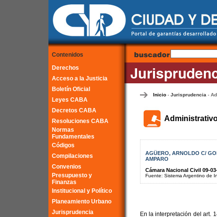
Contenidos
Derechos
Acceso a la Justicia
Boletín Oficial
Inicio
Jurisprudencia
Ad
-
-
Leyes CABA
Decretos CABA
Administrativ
Resoluciones CABA
Normas
Fundamentales
Códigos
AGÜERO, ARNOLDO C/ GOB
Compilaciones
AMPARO
Convenios
Cámara Nacional Civil 09-03
Presupuesto y
Fuente: Sistema Argentino de Inf
Finanzas
Institucional y Político
Planeamiento Urbano
Jurisprudencia
En la interpretación del art.