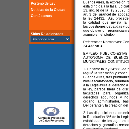
Buenos Aires, la expresión 
Porteño de Ley
está dirigida a la tasa judici
Noticias de la Ciudad
13, inc. b) de la ley 23898, 
art. 3 del arancel de aboga
Contáctenos
la ley 24432. Así, proced
la calidad que invista la
las cuestiones debatidas y po
que obtuvo un pronunciamien
Sitios Relacionados
asumió en el pleito.-
Referencias Normativas: Const
24.432 Art.3
EMPLEO PUBLICO-ESTAB
AUTONOMA DE BUENOS 
MUNICIPALES-CONSTITUC
1- En tanto la ley 24588 -de
reguló la transición y contin
Buenos Aires, tras puntualiz
nivel escalafonario, remuner
a la Legislatura el derecho a
la ley, parece fuera de dis
facultades para organiz
derechos adquiridos y no
órgano administrador, b
Deliberante y la creación del
2- Las disposiciones conteni
la Resolución Nº5 de la Legis
estabilidad de los agentes i
derechos y garantías recono