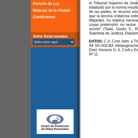
el Tribunal Superior de Just
Porteño de Ley
estatuido por la norma resul
Noticias de la Ciudad
de las partes, el recurso só
que la tercera instancia ord
Contáctenos
litigantes, no implica nece
cuyas pretensión no reúne l
acción" (Tawil, Guido S., 
Suprema de Justicia, Depalma
Sitios Relacionados
DATOS:
C.A. Cont. Adm. y Tr
Ati SA c/GCBA s/Impugnación 
Dres. Horacio G. A. Corti y 
Nº 11.