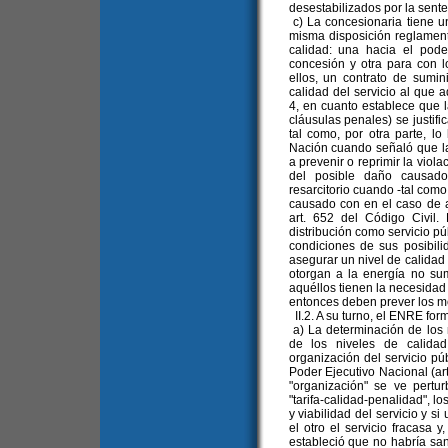
desestabilizados por la sente
c) La concesionaria tiene u
misma disposición reglamenta
calidad: una hacia el pod
concesión y otra para con 
ellos, un contrato de sumini
calidad del servicio al que
4, en cuanto establece que 
cláusulas penales) se justifi
tal como, por otra parte, l
Nación cuando señaló que la
a prevenir o reprimir la viola
del posible daño causado.
resarcitorio cuando -tal como
causado con en el caso de a
art. 652 del Código Civil. 
distribución como servicio pú
condiciones de sus posibil
asegurar un nivel de calidad
otorgan a la energía no sum
aquéllos tienen la necesidad
entonces deben prever los me
II.2. A su turno, el ENRE for
a) La determinación de los 
de los niveles de calidad
organización del servicio pú
Poder Ejecutivo Nacional (arts
"organización" se ve pertur
"tarifa-calidad-penalidad", lo
y viabilidad del servicio y 
el otro el servicio fracasa y
estableció que no habría san