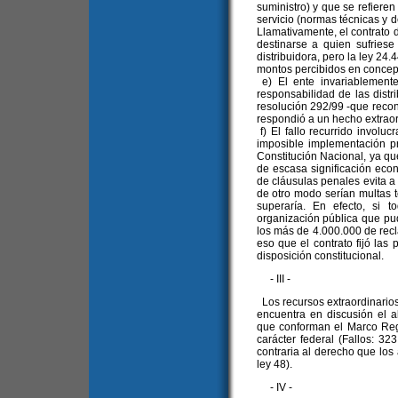
suministro) y que se refieren
servicio (normas técnicas y de
Llamativamente, el contrato
destinarse a quien sufriese
distribuidora, pero la ley 24
montos percibidos en concept
e) El ente invariablemente 
responsabilidad de las distri
resolución 292/99 -que recon
respondió a un hecho extraor
f) El fallo recurrido involu
imposible implementación prá
Constitución Nacional, ya qu
de escasa significación econ
de cláusulas penales evita a 
de otro modo serían multas 
superaría. En efecto, si 
organización pública que pud
los más de 4.000.000 de rec
eso que el contrato fijó las
disposición constitucional.
- III -
Los recursos extraordinario
encuentra en discusión el 
que conforman el Marco Regul
carácter federal (Fallos: 32
contraria al derecho que los a
ley 48).
- IV -