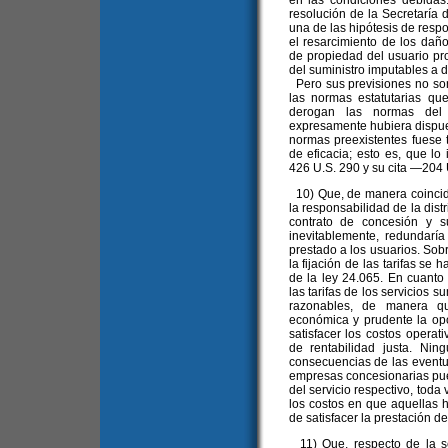
en las condiciones debidas
resolución de la Secretaría 
una de las hipótesis de respo
el resarcimiento de los daño
de propiedad del usuario pro
del suministro imputables a 
Pero sus previsiones no son
las normas estatutarias que
derogan las normas del
expresamente hubiera dispues
normas preexistentes fuese t
de eficacia; esto es, que lo 
426 U.S. 290 y su cita —204 
10) Que, de manera coincide
la responsabilidad de la dist
contrato de concesión y s
inevitablemente, redundarí
prestado a los usuarios. Sobr
la fijación de las tarifas se 
de la ley 24.065. En cuanto
las tarifas de los servicios s
razonables, de manera q
económica y prudente la opo
satisfacer los costos operat
de rentabilidad justa. Nin
consecuencias de las eventua
empresas concesionarias pue
del servicio respectivo, toda
los costos en que aquellas 
de satisfacer la prestación de
11) Que, respecto de la se