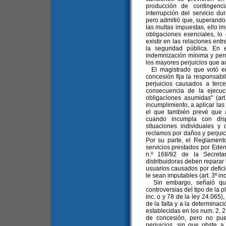
producción de contingenci
interrupción del servicio du
pero admitió que, superando l
las multas impuestas, ello imp
obligaciones esenciales, lo
existir en las relaciones entr
la seguridad pública. En 
indemnización mínima y permi
los mayores perjuicios que ac
El magistrado que votó en
concesión fija la responsabil
perjuicios causados a ter
consecuencia de la ejecuc
obligaciones asumidas" (art
incumplimiento, a aplicar las
el que también prevé que 
cuando incumpla con disp
situaciones individuales 
reclamos por daños y perjuici
Por su parte, el Reglamento
servicios prestados por Eden
n.º 168/92 de la Secreta
distribuidoras deben reparar 
usuarios causados por defici
le sean imputables (art. 3º inc
Sin embargo, señaló que 
controversias del tipo de la 
inc. o y 78 de la ley 24.065)
de la falta y a la determinac
establecidas en los num. 2, 2.
de concesión, pero no pu
perjuicios, sin que obste a