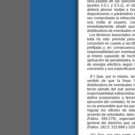
será pasible de las sancion
(puntos 5.5.1 y 5.5.2), el ci
deberá abonar multas a los
disposiciones o parámetros 
vez comprobada la infracción
una multa al usuario, con
inmediatamente añadir que
distribuidora de eventuales r
Los términos transcriptos i
trata ha sido prevista par
concesión en cuanto a las dif
prefijada y, en consecuenc
responsabilidad por eventual
al mismo supuesto de hecho
aplicación de penalidades; es
de energía eléctrica según 
concesión y sus especificac
8°) Que, por lo mismo, tam
sentido de que la frase 
distribuidora de eventuales 
tercer párrafo del sub anex
responsabilidad extracontract
daños ocasionados a tercer
ejecución del contrato). Al m
no es presumible que las par
regular los efectos de rel
acuerdo de voluntades, tales 
(Fallos: 284:279); especial
general del derecho que c
(Fallos: 182:5; 315:689 y 320