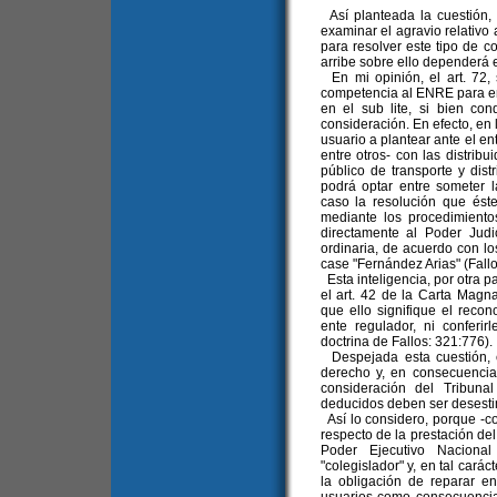
Así planteada la cuestión, 
examinar el agravio relativo
para resolver este tipo de c
arribe sobre ello dependerá e
En mi opinión, el art. 72, 
competencia al ENRE para en
en el sub lite, si bien co
consideración. En efecto, en l
usuario a plantear ante el en
entre otros- con las distribu
público de transporte y dist
podrá optar entre someter 
caso la resolución que éste
mediante los procedimientos
directamente al Poder Judi
ordinaria, de acuerdo con los
case "Fernández Arias" (Fallo
Esta inteligencia, por otra p
el art. 42 de la Carta Magn
que ello signifique el recon
ente regulador, ni conferirl
doctrina de Fallos: 321:776).
Despejada esta cuestión, e
derecho y, en consecuencia
consideración del Tribuna
deducidos deben ser desest
Así lo considero, porque -co
respecto de la prestación del 
Poder Ejecutivo Naciona
"colegislador" y, en tal carác
la obligación de reparar en