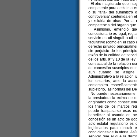
El otro magistrado que inte
competente para decidir la co
o su falta- del suministro 
controversia" contenida en el
y excluirla de otras. Por tal
competencia del órgano que di
Asimismo, entendió que, 
concesionario es legal, regla
servicio es uti singuli o uti 
facultativo (como en el caso d
derecho privado principalment
sin perjuicio de los princi
razón de la calidad de servic
de los arts. 9º y 10 de la ley
contractual de la relación usu
de concesión suscriptos entr
aun cuando se asigne c
Administrativo a la relación j
los usuarios, ante la aus
contemplen específicament
supletorio, las normas del D
No puede necesariamente se
la prestadora la exima de r
originados como consecuenci
los fines de los marcos reg
puede traspasarse esas no
beneficiar al usuario en pe
concesión es un acto de gobie
acto estatal regulatorio es 
legitimados para discutir 
condiciones de la oferta. Así
servicio que el que la distr