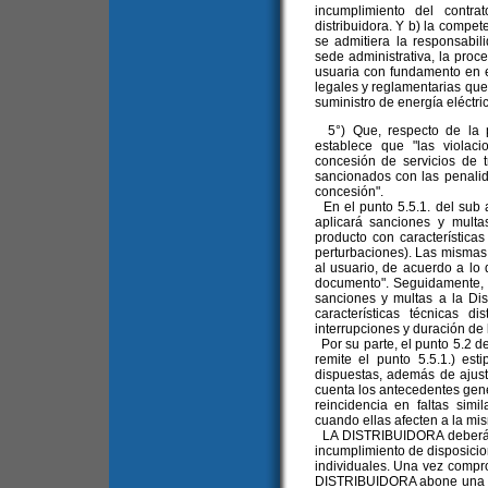
incumplimiento del contr
distribuidora. Y b) la compe
se admitiera la responsabil
sede administrativa, la proce
usuaria con fundamento en e
legales y reglamentarias que
suministro de energía eléctric
5°) Que, respecto de la pr
establece que "las violac
concesión de servicios de t
sancionados con las penalid
concesión".
En el punto 5.5.1. del sub 
aplicará sanciones y multa
producto con características
perturbaciones). Las mismas
al usuario, de acuerdo a lo d
documento". Seguidamente, e
sanciones y multas a la Dis
características técnicas d
interrupciones y duración de 
Por su parte, el punto 5.2 de
remite el punto 5.5.1.) est
dispuestas, además de ajusta
cuenta los antecedentes gene
reincidencia en faltas simi
cuando ellas afecten a la mi
LA DISTRIBUIDORA deberá a
incumplimiento de disposici
individuales. Una vez compr
DISTRIBUIDORA abone una mu