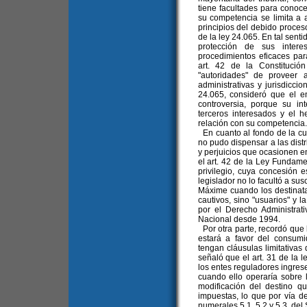
tiene facultades para conoce
su competencia se limita a a
principios del debido proceso
de la ley 24.065. En tal sent
protección de sus inter
procedimientos eficaces para
art. 42 de la Constitució
"autoridades" de proveer a
administrativas y jurisdiccio
24.065, consideró que el e
controversia, porque su int
terceros interesados y el h
relación con su competencia.
En cuanto al fondo de la cu
no pudo dispensar a las distr
y perjuicios que ocasionen en
el art. 42 de la Ley Fundamen
privilegio, cuya concesión es
legislador no lo facultó a su
Máxime cuando los destinatar
cautivos, sino "usuarios" y l
por el Derecho Administrati
Nacional desde 1994.
Por otra parte, recordó que
estará a favor del consum
tengan cláusulas limitativas 
señaló que el art. 31 de la 
los entes reguladores ingres
cuando ello operaría sobre 
modificación del destino q
impuestas, lo que por vía de
numerales 5.1, 5.2 y 5.3. del