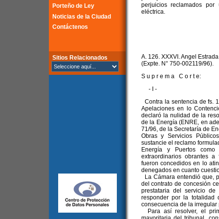
perjuicios reclamados por
Porteño de Ley
eléctrica.
Noticias de la Ciudad
Contáctenos
A. 126. XXXVI. Angel Estrada y
Sitios Relacionados
(Expte. N° 750-002119/96).
S u p r e m a C o r t e:
- I -
Contra la sentencia de fs. 
Apelaciones en lo Contencio
declaró la nulidad de la res
de la Energía (ENRE, en adel
71/96, de la Secretaría de En
Obras y Servicios Públic
sustancie el reclamo formulad
Energía y Puertos como e
extraordinarios obrantes a
fueron concedidos en lo atin
denegados en cuanto cuestiona
La Cámara entendió que, por
del contrato de concesión c
prestataria del servicio de
responder por la totalidad
consecuencia de la irregular 
Para así resolver, el pri
mayoritaria del tribunal, c