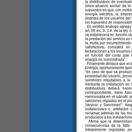
la distribuidora de eventua
único alcance excluir de la
supuestos en que, con motivo 
energía eléctrica, la empr
distintas de los usuarios del
los supuestos de responsabil
En sentido análogo agrega q
art. 56 inc. b. 1.4. de la le
se establecerá en función d
la prestación del servicio en
la multa por incumplimiento
satisfactorio, consistirá 
facturaciones a los usuarios 
en función del costo que 
energía no suministrada".
Finalmente destaca que el art
Energía, oportunamente apro
"en caso de que se produzca
propiedad del usuario, provoc
suministro imputables a la
mediante la instalación en
distribuidora deberá hace
correspondiente, salvo fu
mencionada en el párrafo pr
sanciones regladas en el pu
Servicio y Sanciones'". Al
instalaciones o artefactos
reclamar, además de las mult
producidos a las instalacione
Afirma que la determinaci
consecuencias de la falta
íntegramente reguladas po