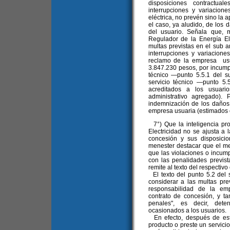
disposiciones contractua
interrupciones y variacione
eléctrica, no prevén sino la 
el caso, ya aludido, de los 
del usuario. Señala que, 
Regulador de la Energía El
multas previstas en el sub a
interrupciones y variacione
reclamo de la empresa usu
3.847.230 pesos, por incump
técnico —punto 5.5.1 del 
servicio técnico —punto 5
acreditados a los usuari
administrativo agregado).
indemnización de los daños 
empresa usuaria (estimados 
7°) Que la inteligencia pr
Electricidad no se ajusta a la
concesión y sus disposicio
menester destacar que el me
que las violaciones o incump
con las penalidades previst
remite al texto del respectivo 
El texto del punto 5.2 del 
considerar a las multas pre
responsabilidad de la emp
contrato de concesión, y t
penales", es decir, dete
ocasionados a los usuarios.
En efecto, después de esta
producto o preste un servicio