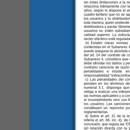
sin estas limitaciones a la 
relaciona íntimamente con la
años, según lo dispone el art
cuadro tarifario que no se ap
los usuarios y la distribuido
esta manera, quien pretende 
distribuidora y pactar librem
usuarios no estén subsidian
calidad superior. La estruc
sector eléctrico está regulad
b) Existen claras normas r
contenidas en el Subanexo 4
puede asegurar la absoluta au
del art. 24 del contrato de c
Subanexo 4, considera que n
debe afrontar los daños y pe
contrario carecería de razón
penalidades e insiste e
responsabilidad "extracontrac
c) Las penalidades del con
penales en los términos de
numeral 5.1. disponga que 
obliga a realizar una interpr
las normas aplicables y a con
el incumplimiento sino con fi
los usuarios. Las sanciones
constituyen un reproche po
reglamentarias.
d) Sobre el art. 31 de la l
refería el art. 66, inc. d), 
concesión, que regula las
sin relación directa con la 