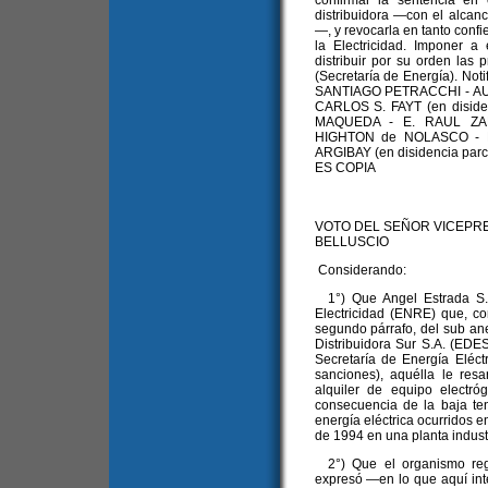
confirmar la sentencia en
distribuidora —con el alcan
—, y revocarla en tanto conf
la Electricidad. Imponer a
distribuir por su orden las
(Secretaría de Energía). No
SANTIAGO PETRACCHI - AU
CARLOS S. FAYT (en disi
MAQUEDA - E. RAUL ZAFFA
HIGHTON de NOLASCO - 
ARGIBAY (en disidencia parci
ES COPIA
VOTO DEL SEÑOR VICEPR
BELLUSCIO
Considerando:
1°) Que Angel Estrada S.A
Electricidad (ENRE) que, co
segundo párrafo, del sub an
Distribuidora Sur S.A. (EDE
Secretaría de Energía Eléct
sanciones), aquélla le resa
alquiler de equipo electr
consecuencia de la baja ten
energía eléctrica ocurridos e
de 1994 en una planta indust
2°) Que el organismo regu
expresó —en lo que aquí int