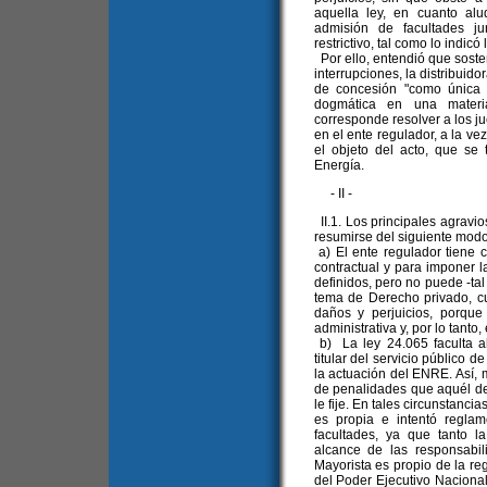
aquella ley, en cuanto al
admisión de facultades ju
restrictivo, tal como lo indicó
Por ello, entendió que soste
interrupciones, la distribuido
de concesión "como única y
dogmática en una materia
corresponde resolver a los j
en el ente regulador, a la ve
el objeto del acto, que se 
Energía.
- II -
II.1. Los principales agravi
resumirse del siguiente modo
a) El ente regulador tiene 
contractual y para imponer 
definidos, pero no puede -ta
tema de Derecho privado, cu
daños y perjuicios, porque 
administrativa y, por lo tanto
b) La ley 24.065 faculta al
titular del servicio público de
la actuación del ENRE. Así, m
de penalidades que aquél de
le fije. En tales circunstanci
es propia e intentó regla
facultades, ya que tanto 
alcance de las responsabil
Mayorista es propio de la re
del Poder Ejecutivo Nacional