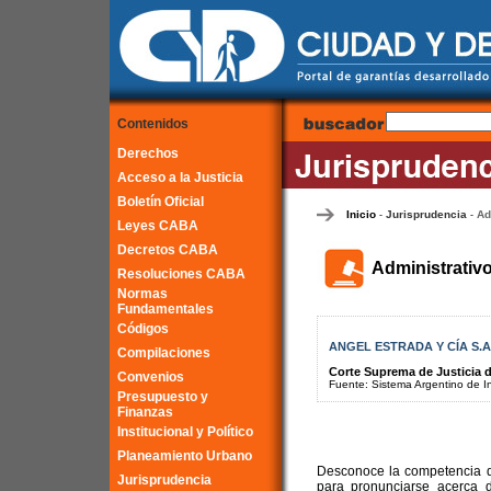
Contenidos
Derechos
Acceso a la Justicia
Boletín Oficial
Inicio
Jurisprudencia
Ad
-
-
Leyes CABA
Decretos CABA
Administrativ
Resoluciones CABA
Normas
Fundamentales
Códigos
ANGEL ESTRADA Y CÍA S.A.
Compilaciones
Corte Suprema de Justicia d
Convenios
Fuente: Sistema Argentino de Inf
Presupuesto y
Finanzas
Institucional y Político
Planeamiento Urbano
Desconoce la competencia de
Jurisprudencia
para pronunciarse acerca 