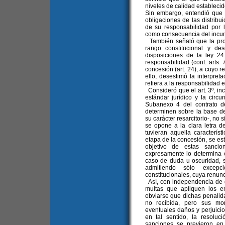
niveles de calidad estableci
Sin embargo, entendió que e
obligaciones de las distribu
de su responsabilidad por 
como consecuencia del incum
También señaló que la prot
rango constitucional y de
disposiciones de la ley 24.
responsabilidad (conf. arts.
concesión (art. 24), a cuyo r
ello, desestimó la interpre
refiera a la responsabilidad e
Consideró que el art. 3º, in
estándar jurídico y la circ
Subanexo 4 del contrato d
determinen sobre la base de
su carácter resarcitorio-, no 
se opone a la clara letra d
tuvieran aquella caracterís
etapa de la concesión, se est
objetivo de estas sancio
expresamente lo determina 
caso de duda u oscuridad, s
admitiendo sólo excepc
constitucionales, cuya renunc
Así, con independencia de q
multas que apliquen los e
obviarse que dichas penalida
no recibida, pero sus mo
eventuales daños y perjuici
en tal sentido, la resolu
sanciones se previeron en