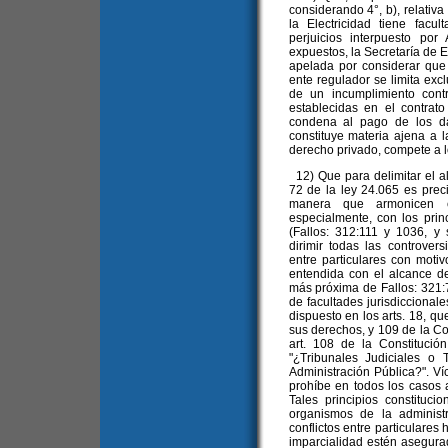
considerando 4°, b), relativ
la Electricidad tiene fac
perjuicios interpuesto po
expuestos, la Secretaría de E
apelada por considerar que 
ente regulador se limita exc
de un incumplimiento cont
establecidas en el contrato
condena al pago de los da
constituye materia ajena a la
derecho privado, compete a lo
12) Que para delimitar el alc
72 de la ley 24.065 es prec
manera que armonicen co
especialmente, con los prin
(Fallos: 312:111 y 1036, y 
dirimir todas las controver
entre particulares con motiv
entendida con el alcance de
más próxima de Fallos: 321:
de facultades jurisdiccional
dispuesto en los arts. 18, qu
sus derechos, y 109 de la Co
art. 108 de la Constitució
"¿Tribunales Judiciales o 
Administración Pública?". Víc
prohíbe en todos los casos a
Tales principios constituc
organismos de la administr
conflictos entre particulares
imparcialidad estén asegurad