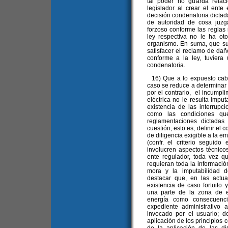
tal poder no guarda relac
legislador al crear el ent
decisión condenatoria dictada
de autoridad de cosa juzg
forzoso conforme las reglas 
ley respectiva no le ha ot
organismo. En suma, que su i
satisfacer el reclamo de dañ
conforme a la ley, tuviera
condenatoria.
16) Que a lo expuesto cabe
caso se reduce a determinar s
por el contrario, el incumpli
eléctrica no le resulta impu
existencia de las interrupc
como las condiciones qu
reglamentaciones dictadas
cuestión, esto es, definir el 
de diligencia exigible a la em
(confr. el criterio seguido
involucren aspectos técnicos,
ente regulador, toda vez q
requieran toda la informació
mora y la imputabilidad d
destacar que, en las actua
existencia de caso fortuito
una parte de la zona de e
energía como consecuenc
expediente administrativo 
invocado por el usuario; d
aplicación de los principios 