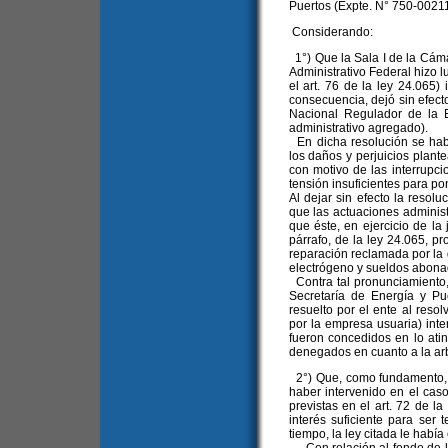
Puertos (Expte. N° 750-00211
Considerando:
1°) Que la Sala I de la Cám
Administrativo Federal hizo lu
el art. 76 de la ley 24.065) 
consecuencia, dejó sin efect
Nacional Regulador de la El
administrativo agregado).
En dicha resolución se hab
los daños y perjuicios plant
con motivo de las interrupci
tensión insuficientes para p
Al dejar sin efecto la resolu
que las actuaciones administ
que éste, en ejercicio de la 
párrafo, de la ley 24.065, pr
reparación reclamada por la
electrógeno y sueldos abona
Contra tal pronunciamiento, 
Secretaría de Energía y Pu
resuelto por el ente al reso
por la empresa usuaria) inte
fueron concedidos en lo atin
denegados en cuanto a la arbit
2°) Que, como fundamento, e
haber intervenido en el caso 
previstas en el art. 72 de la
interés suficiente para ser
tiempo, la ley citada le habí