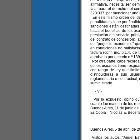
en términos inequívocos o
afirmativa, necesita ser de
fatal para el derecho del con
323:337, por mencionar uno r
En este mismo orden de ide
penalidades tiene por finalida
sanciones están destinadas a
hacia el beneficio de los usu
prestación del servicio públ
del contrato de concesión),
del "perjuicio económico" que
en condiciones no satisfact
factura (conf. inc. b.1.4. de
aprobada por decreto n.º 139
Por otra parte, cabe recorda
de los usuarios tiene resgua
con rango de ley que limite
distribuidoras a sus usua
reglamentaria o contractual,
suministrado.
- V -
Por lo expuesto, opino que
cuanto fue materia de los rec
Buenos Aires, 11 de junio de
Es Copia Nicolás E. Becer
Buenos Aires, 5 de abril de 2
Vistos los autos: "Angel Est