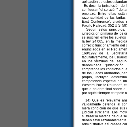
aplicación de estos estándare
Es decir, la jurisdicción de 
configuran "el corazón" de l
emplazó. Entre ellas están
razonabilidad de las tarifas
East Conference", citados
Pacific Railroad, 352 U.S. 59)
Según estos principios, 
jurisdicción primaria de los 
se susciten entre los sujetos
la ley 24.065, en la medida
correcto funcionamiento del 
enunciados en el Reglament
168/1992 de la Secretarí
facultativamente, los usuario
en los términos del segun
denominada "jurisdicción 
comprende los conflictos qu
de los jueces ordinarios, pe
propio, incluyen determi
competencia especial de un c
Western Pacific Railroad", 
que la palabra final sobre la
por aquél siempre compete a 
14) Que es relevante añad
válidamente deferida al co
mera condición de que sus d
judicial suficiente. Los mo
sustraer la materia de que se 
deben estar razonablemente ju
administrativa así creada car