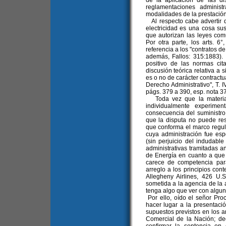
de la aplicación de las di
reglamentaciones administ
modalidades de la prestación
Al respecto cabe advertir qu
electricidad es una cosa su
que autorizan las leyes co
Por otra parte, los arts. 6
referencia a los "contratos de
además, Fallos: 315:1883). E
positivo de las normas cit
discusión teórica relativa a s
es o no de carácter contractu
Derecho Administrativo", T. I
págs. 379 a 390, esp. nota 37
Toda vez que la materia d
individualmente experime
consecuencia del suministro i
que la disputa no puede res
que conforma el marco regulat
cuya administración fue esp
(sin perjuicio del indudable
administrativas tramitadas an
de Energía en cuanto a que 
carece de competencia para
arreglo a los principios cont
Allegheny Airlines, 426 U.
sometida a la agencia de la 
tenga algo que ver con alguna
Por ello, oído el señor Pro
hacer lugar a la presentaci
supuestos previstos en los ar
Comercial de la Nación; dec