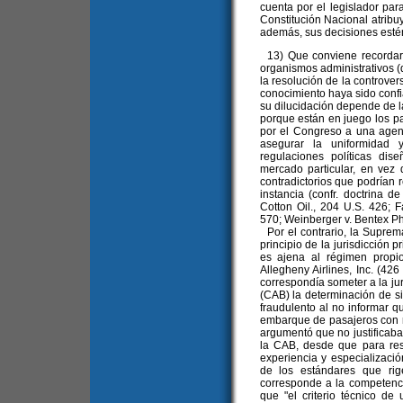
cuenta por el legislador para 
Constitución Nacional atribuy
además, sus decisiones estén 
13) Que conviene recordar q
organismos administrativos (d
la resolución de la controve
conocimiento haya sido confi
su dilucidación depende de l
porque están en juego los p
por el Congreso a una agenc
asegurar la uniformidad y
regulaciones políticas di
mercado particular, en vez 
contradictorios que podrían 
instancia (confr. doctrina d
Cotton Oil., 204 U.S. 426; 
570; Weinberger v. Bentex Pha
Por el contrario, la Suprem
principio de la jurisdicción 
es ajena al régimen propi
Allegheny Airlines, Inc. (42
correspondía someter a la jur
(CAB) la determinación de s
fraudulento al no informar q
embarque de pasajeros con r
argumentó que no justificaba 
la CAB, desde que para res
experiencia y especializaci
de los estándares que rig
corresponde a la competenci
que "el criterio técnico de