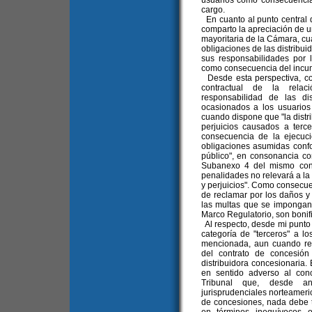
usuarios como consecuencia 
cargo.
En cuanto al punto central d
comparto la apreciación de u
mayoritaria de la Cámara, cu
obligaciones de las distribui
sus responsabilidades por 
como consecuencia del incum
Desde esta perspectiva, co
contractual de la relac
responsabilidad de las dis
ocasionados a los usuarios 
cuando dispone que "la distr
perjuicios causados a ter
consecuencia de la ejecuci
obligaciones asumidas confo
público", en consonancia con
Subanexo 4 del mismo contr
penalidades no relevará a la
y perjuicios". Como consecuen
de reclamar por los daños y
las multas que se impongan 
Marco Regulatorio, son bonifi
Al respecto, desde mi punto 
categoría de "terceros" a lo
mencionada, aun cuando resu
del contrato de concesión
distribuidora concesionaria.
en sentido adverso al conc
Tribunal que, desde a
jurisprudenciales norteameri
de concesiones, nada debe