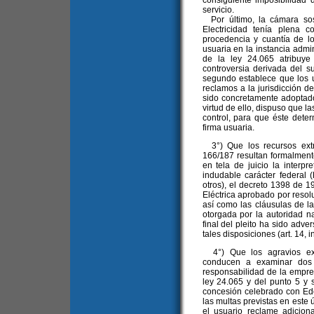
consiguiente imposibilidad 
servicio.
Por último, la cámara sos
Electricidad tenía plena 
procedencia y cuantía de lo
usuaria en la instancia admin
de la ley 24.065 atribuye
controversia derivada del su
segundo establece que los u
reclamos a la jurisdicción 
sido concretamente adoptado
virtud de ello, dispuso que l
control, para que éste deter
firma usuaria.
3°) Que los recursos extra
166/187 resultan formalment
en tela de juicio la interp
indudable carácter federal 
otros), el decreto 1398 de 
Eléctrica aprobado por resol
así como las cláusulas de la
otorgada por la autoridad n
final del pleito ha sido adve
tales disposiciones (art. 14, in
4°) Que los agravios exp
conducen a examinar dos c
responsabilidad de la empresa
ley 24.065 y del punto 5 y 
concesión celebrado con Ede
las multas previstas en este 
el usuario reclame adicion