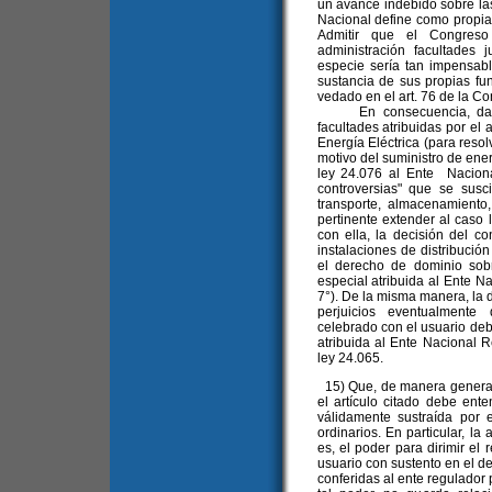
un avance indebido sobre las 
Nacional define como propias
Admitir que el Congres
administración facultades j
especie sería tan impensabl
sustancia de sus propias fun
vedado en el art. 76 de la C
En consecuencia, dada la
facultades atribuidas por el 
Energía Eléctrica (para resol
motivo del suministro de energ
ley 24.076 al Ente Naciona
controversias" que se susci
transporte, almacenamiento,
pertinente extender al caso 
con ella, la decisión del con
instalaciones de distribució
el derecho de dominio sobre
especial atribuida al Ente N
7°). De la misma manera, la 
perjuicios eventualmente 
celebrado con el usuario debe
atribuida al Ente Nacional Re
ley 24.065.
15) Que, de manera general,
el artículo citado debe ent
válidamente sustraída por
ordinarios. En particular, la
es, el poder para dirimir el
usuario con sustento en el de
conferidas al ente regulador p