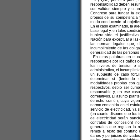
9°) Que, por otra parte, n
responsabilidad deben resulta
son válidos siempre y cuand
Congreso para fundar la ex
propios de su competencia y
modo conducente al objetivo
En el caso examinado, la ale
base legal y, en tales condic
hubiera sido el justificati
Nación para exceptuar a las 
las normas legales que, d
incumplimiento de las obliga
generalidad de las personas j
En otras palabras, en el c
responsable por los daños o
los niveles de tensión o 
administrativa, el incumplimi
un supuesto de caso fortu
determinar si (teniendo 
modalidades propias con qu
respectivos, debió ser cump
responsable y, en ese caso
correlativos. El asunto plant
derecho común, cuya vigen
norma contenida en el estatut
servicio de electricidad. Ya 
(en cuanto dispone que los i
de electricidad serán sanc
contratos de concesión) n
generales que regulan la r
remite al texto del contrat
daños y perjuicios derivados