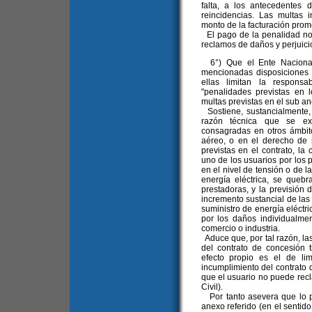
falta, a los antecedentes
reincidencias. Las multas 
monto de la facturación prom
El pago de la penalidad n
reclamos de daños y perjuicios
6°) Que el Ente Nacional 
mencionadas disposiciones 
ellas limitan la responsa
"penalidades previstas en l
multas previstas en el sub an
Sostiene, sustancialmente, 
razón técnica que se exp
consagradas en otros ámbito
aéreo, o en el derecho de 
previstas en el contrato, la
uno de los usuarios por los p
en el nivel de tensión o de l
energía eléctrica, se quebr
prestadoras, y la previsión d
incremento sustancial de las 
suministro de energía eléctri
por los daños individualmen
comercio o industria.
Aduce que, por tal razón, las
del contrato de concesión t
efecto propio es el de li
incumplimiento del contrato 
que el usuario no puede rec
Civil).
Por tanto asevera que lo pre
anexo referido (en el sentid