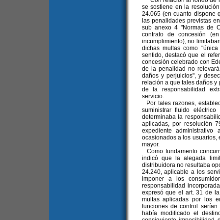
Con relación al fondo de la
se sostiene en la resolución
24.065 (en cuanto dispone 
las penalidades previstas en
sub anexo 4 "Normas de Ca
contrato de concesión (en
incumplimiento), no limitaba
dichas multas como "única y
sentido, destacó que el refe
concesión celebrado con Ede
de la penalidad no relevará
daños y perjuicios", y dese
relación a que tales daños y 
de la responsabilidad ext
servicio.
Por tales razones, establec
suministrar fluido eléctric
determinaba la responsabili
aplicadas, por resolución 7
expediente administrativo
ocasionados a los usuarios, e
mayor.
Como fundamento concurren
indicó que la alegada lim
distribuidora no resultaba op
24.240, aplicable a los servi
imponer a los consumidore
responsabilidad incorporada
expresó que el art. 31 de la
multas aplicadas por los 
funciones de control serían
había modificado el destino