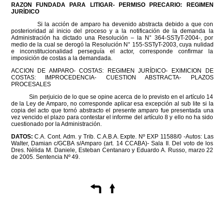
RAZON FUNDADA PARA LITIGAR- PERMISO PRECARIO: REGIMEN
JURÍDICO
Si la acción de amparo ha devenido abstracta debido a que con
posterioridad al inicio del proceso y a la notificación de la demanda la
Administración ha dictado una Resolución – la N° 364-SSTyT-2004-, por
medio de la cual se derogó la Resolución N° 155-SSTyT-2003, cuya nulidad
e inconstitucionalidad perseguía el actor, corresponde confirmar la
imposición de costas a la demandada.
ACCION DE AMPARO- COSTAS: REGIMEN JURÍDICO- EXIMICION DE
COSTAS: IMPROCEDENCIA- CUESTION ABSTRACTA- PLAZOS
PROCESALES
Sin perjuicio de lo que se opine acerca de lo previsto en el artículo 14
de la Ley de Amparo, no corresponde aplicar esa excepción al sub lite si la
copia del acto que tornó abstracto el presente amparo fue presentada una
vez vencido el plazo para contestar el informe del artículo 8 y ello no ha sido
cuestionado por la Administración.
DATOS:
C.A. Cont. Adm. y Trib. C.A.B.A. Expte. Nº EXP 11588/0 -Autos: Las
Walter, Damian c/GCBA s/Amparo (art. 14 CCABA)- Sala II. Del voto de los
Dres. Nélida M. Daniele, Esteban Centanaro y Eduardo A. Russo, marzo 22
de 2005. Sentencia Nº 49.