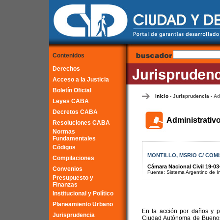
Contenidos
Derechos
Acceso a la Justicia
Boletín Oficial
Inicio
Jurisprudencia
Ad
-
-
Leyes CABA
Decretos CABA
Administrativ
Resoluciones CABA
Normas
Fundamentales
Códigos
MONTILLO, MSRIO C/ COMI
Compilaciones
Cámara Nacional Civil 19-03
Convenios
Fuente: Sistema Argentino de Inf
Presupuesto y
Finanzas
Institucional y Político
Planeamiento Urbano
En la acción por daños y pe
Jurisprudencia
Ciudad Autónoma de Buenos 