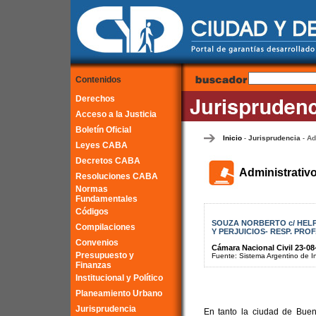
Contenidos
Derechos
Acceso a la Justicia
Boletín Oficial
Inicio
Jurisprudencia
Ad
-
-
Leyes CABA
Decretos CABA
Administrativ
Resoluciones CABA
Normas
Fundamentales
Códigos
SOUZA NORBERTO c/ HELP
Compilaciones
Y PERJUICIOS- RESP. PROF
Convenios
Cámara Nacional Civil 23-08
Presupuesto y
Fuente: Sistema Argentino de Inf
Finanzas
Institucional y Político
Planeamiento Urbano
Jurisprudencia
En tanto la ciudad de Bueno