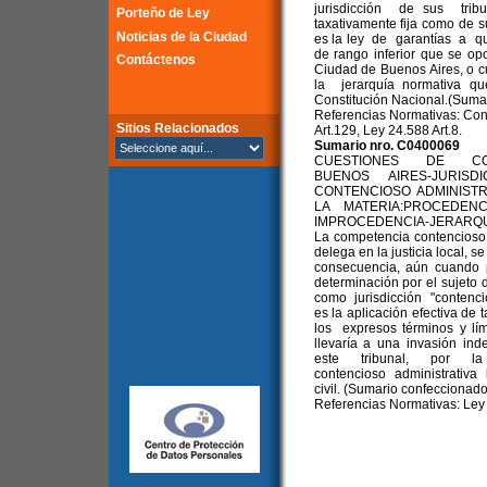
jurisdicción de sus tribu
Porteño de Ley
taxativamente fija como de 
Noticias de la Ciudad
es la ley de garantías a qu
de rango inferior que se opo
Contáctenos
Ciudad de Buenos Aires, o cua
la jerarquía normativa
Constitución Nacional.(Sumar
Referencias Normativas: Cons
Sitios Relacionados
Art.129, Ley 24.588 Art.8.
Sumario nro. C0400069
CUESTIONES DE CO
BUENOS AIRES-JURISD
CONTENCIOSO ADMINISTR
LA MATERIA:PROCEDEN
IMPROCEDENCIA-JERARQU
La competencia contencioso
delega en la justicia local, s
consecuencia, aún cuando p
determinación por el sujeto
como jurisdicción "contencio
es la aplicación efectiva d
los expresos términos y lím
llevaría a una invasión in
este tribunal, por la
contencioso administrativa
civil. (Sumario confeccionado
Referencias Normativas: Ley