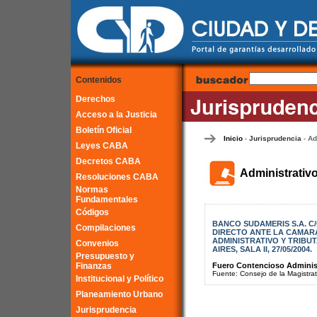
Contenidos
Derechos
Acceso a la Justicia
Boletín Oficial
Inicio
Jurisprudencia
Ad
-
-
Leyes CABA
Decretos CABA
Administrativ
Resoluciones CABA
Normas
Fundamentales
Códigos
BANCO SUDAMERIS S.A. C
Compilaciones
DIRECTO ANTE LA CAMAR
ADMINISTRATIVO Y TRIBU
Convenios
AIRES, SALA II, 27/05/2004.
Presupuesto y
Finanzas
Fuero Contencioso Administr
Fuente: Consejo de la Magistra
Institucional y Político
Planeamiento Urbano
Jurisprudencia