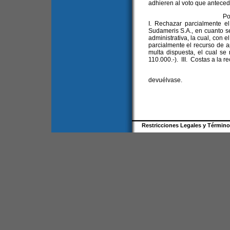
adhieren al voto que anteced
Por lo expuesto, 
I. Rechazar parcialmente e
Sudameris S.A., en cuanto s
administrativa, la cual, con e
parcialmente el recurso de a
multa dispuesta, el cual se
110.000.-). III. Costas a la r
Regístrese, not
devuélvase.
Restricciones Legales y Términ