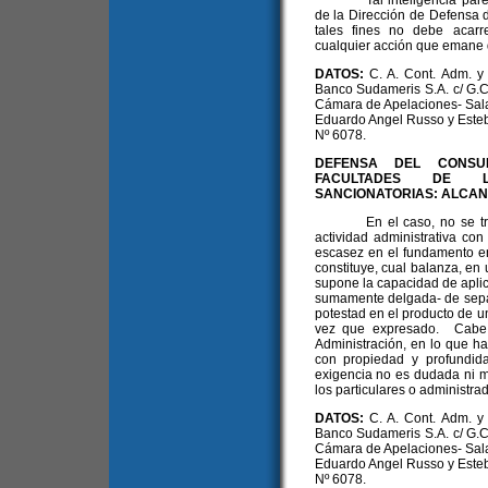
Tal inteligencia par
de la Dirección de Defensa 
tales fines no debe acar
cualquier acción que emane 
DATOS:
C. A. Cont. Adm. y 
Banco Sudameris S.A. c/ G.C.B
Cámara de Apelaciones- Sala 
Eduardo Angel Russo y Este
Nº 6078.
DEFENSA DEL CONSUMI
FACULTADES DE LA
SANCIONATORIAS: ALCAN
En el caso, no se tr
actividad administrativa con
escasez en el fundamento en
constituye, cual balanza, en 
supone la capacidad de apli
sumamente delgada- de separa
potestad en el producto de u
vez que expresado. Cabe a
Administración, en lo que ha
con propiedad y profundi
exigencia no es dudada ni m
los particulares o administra
DATOS:
C. A. Cont. Adm. y 
Banco Sudameris S.A. c/ G.C.B
Cámara de Apelaciones- Sala 
Eduardo Angel Russo y Este
Nº 6078.