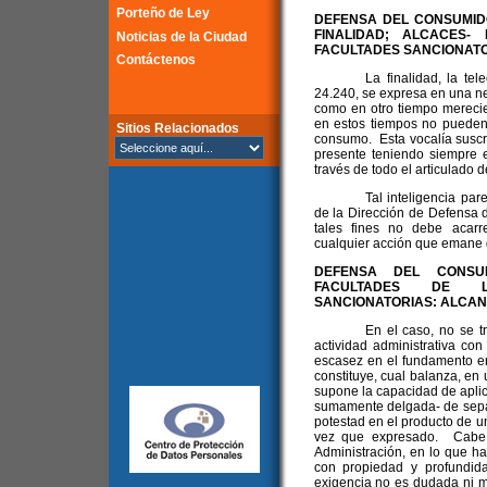
Porteño de Ley
DEFENSA DEL CONSUMID
FINALIDAD; ALCACES-
Noticias de la Ciudad
FACULTADES SANCIONAT
Contáctenos
La finalidad, la tel
24.240, se expresa en una ne
como en otro tiempo merecier
en estos tiempos no pueden
Sitios Relacionados
consumo. Esta vocalía suscr
presente teniendo siempre 
través de todo el articulado de
Tal inteligencia par
de la Dirección de Defensa 
tales fines no debe acar
cualquier acción que emane 
DEFENSA DEL CONSUMI
FACULTADES DE LA
SANCIONATORIAS: ALCAN
En el caso, no se tr
actividad administrativa con
escasez en el fundamento en
constituye, cual balanza, en 
supone la capacidad de apli
sumamente delgada- de separa
potestad en el producto de u
vez que expresado. Cabe a
Administración, en lo que ha
con propiedad y profundi
exigencia no es dudada ni m