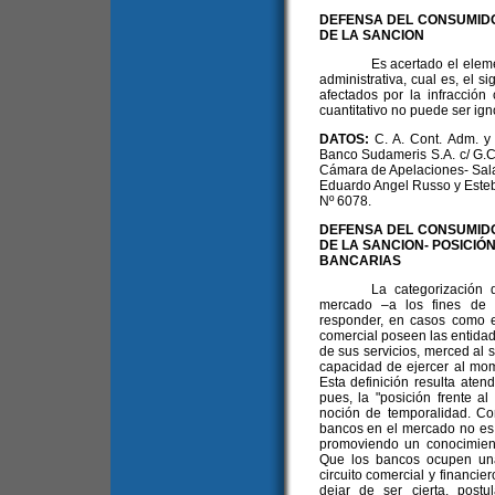
DEFENSA DEL CONSUMIDO
DE LA SANCION
Es acertado el eleme
administrativa, cual es, el 
afectados por la infracció
cuantitativo no puede ser igno
DATOS:
C. A. Cont. Adm. y 
Banco Sudameris S.A. c/ G.C.B
Cámara de Apelaciones- Sala 
Eduardo Angel Russo y Este
Nº 6078.
DEFENSA DEL CONSUMIDO
DE LA SANCION- POSICIÓ
BANCARIAS
La categorización 
mercado –a los fines de 
responder, en casos como el
comercial poseen las entidad
de sus servicios, merced al s
capacidad de ejercer al mom
Esta definición resulta aten
pues, la "posición frente a
noción de temporalidad. Co
bancos en el mercado no es e
promoviendo un conocimiento
Que los bancos ocupen una
circuito comercial y financier
dejar de ser cierta, post