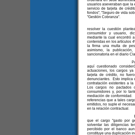
ordenara en sede administrati
usuarios aseveraban que la e
servicio de tarjeta de crédi
fondos", "Seguro de vida sob
"Gestión Cobranza".
2. La autoridad 
resolver la cuestión plant
consumidor y usuario, di
mediante la cual encontró a
contenidas en los artículos 4
la firma una multa de pes
asimismo, la publicación,
sancionatoria en el diario Cla
Para arribar a tal 
aquí cuestionado consider
actuaciones, los cargos y
tarjeta de crédito, no fue
denunciantes. Esto implica 
contratación existentes a la
Los cargos no pactados o
consumidores y, por lo tant
mediación de conformidad. E
referencias que a tales carg
emitidos, no suple el necesar
en la relación contractual.
En particular, de
que el cargo "gasto por ge
solventar las diligencias 
percibido por el banco aun 
constituye una duplicación in