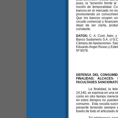
pues, la "posición frente a
noción de temporalidad. Co
bancos en el mercado no es e
promoviendo un conocimiento
Que los bancos ocupen una
circuito comercial y financier
dejar de ser cierta, post
constante.
DATOS:
C. A. Cont. Adm. y 
Banco Sudameris S.A. c/ G.C.B
Cámara de Apelaciones- Sala 
Eduardo Angel Russo y Este
Nº 6078.
DEFENSA DEL CONSUMID
FINALIDAD; ALCACES-
FACULTADES SANCIONAT
La finalidad, la tel
24.240, se expresa en una ne
como en otro tiempo merecier
en estos tiempos no pueden
consumo. Esta vocalía suscr
presente teniendo siempre 
través de todo el articulado de