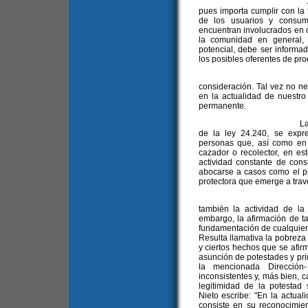
Además, tal exige
pues importa cumplir con la f
de los usuarios y consum
encuentran involucrados en 
la comunidad en general,
potencial, debe ser informa
los posibles oferentes de pro
10. Por último,
consideración. Tal vez no n
en la actualidad de nuestro
permanente.
La finalidad, la tele
de la ley 24.240, se expr
personas que, así como en o
cazador o recolector, en e
actividad constante de con
abocarse a casos como el pr
protectora que emerge a travé
Tal inteligencia 
también la actividad de l
embargo, la afirmación de t
fundamentación de cualquier
Resulta llamativa la pobreza 
y ciertos hechos que se afi
asunción de potestades y prin
la mencionada Dirección
inconsistentes y, más bien, 
legitimidad de la potestad 
Nieto escribe: "En la actua
consiste en su reconocimie