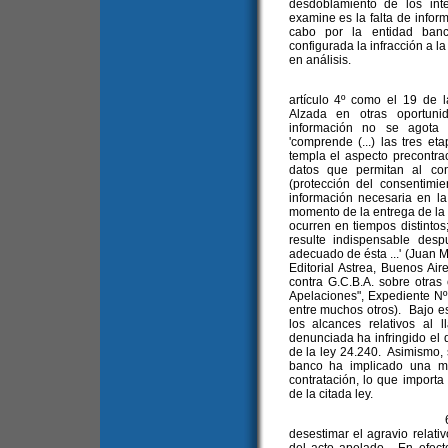
desdoblamiento de los int
examine es la falta de infor
cabo por la entidad banc
configurada la infracción a l
en análisis.
Sobre este punto
artículo 4º como el 19 de l
Alzada en otras oportuni
información no se agota 
'comprende (...) las tres eta
templa el aspecto precontract
datos que permitan al con
(protección del consentimi
información necesaria en la
momento de la entrega de la c
ocurren en tiempos distintos;
resulte indispensable des
adecuado de ésta ...' (Juan M
Editorial Astrea, Buenos Air
contra G.C.B.A. sobre otras
Apelaciones", Expediente N
entre muchos otros). Bajo es
los alcances relativos al
denunciada ha infringido el d
de la ley 24.240. Asimismo, 
banco ha implicado una mo
contratación, lo que importa 
de la citada ley.
6. El análisis pre
desestimar el agravio relativ