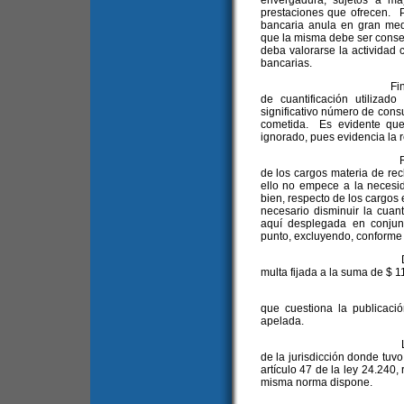
envergadura, sujetos a ma
prestaciones que ofrecen. Pe
bancaria anula en gran med
que la misma debe ser cons
deba valorarse la actividad c
bancarias.
Finalmente, consid
de cuantificación utilizado
significativo número de cons
cometida. Es evidente que
ignorado, pues evidencia la re
Resta aclarar que,
de los cargos materia de rec
ello no empece a la necesi
bien, respecto de los cargos 
necesario disminuir la cuan
aquí desplegada en conjun
punto, excluyendo, conforme e
De este modo, pro
multa fijada a la suma de $ 1
9. Corresponde, a
que cuestiona la publicaci
apelada.
La publicación en 
de la jurisdicción donde tuvo
artículo 47 de la ley 24.240,
misma norma dispone.