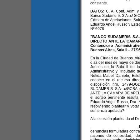
constante.
DATOS:
C. A. Cont. Adm. y 
Banco Sudameris S.A. c/ G.C.B
Cámara de Apelaciones- Sala 
Eduardo Angel Russo y Este
Nº 6078.
"BANCO SUDAMERIS S.A
DIRECTO ANTE LA CAMARA 
Contencioso Administrati
Buenos Aires, Sala II – 27/0
En la Ciudad de Buenos. Aire
días del mes de mayo de dos
Jueces de la Sala II de l
Administrativo y Tributario
Nélida Mabel Daniele, Est
conocer en el recurso direc
disposición nro. 2479-DG
SUDAMERIS S.A. c/GCBA
ANTE LA CAMARA DE APEL.",
el sorteo pertinente result
Eduardo Angel Russo, Dra. N
resolviendo plantear y votar
sentencia apelada?
A la cuestión planteada el Dr
1. Las presentes 
denuncias formuladas contra
razones de conexidad, ide