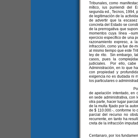
Tribunales, como manifesta
mítico, ius puniendi del E
segunda ed., Tecnos, 1994, pá
de legitimación de la activid
de advertir que la escasez
concreta del Estado se consti
de la prerrogativa que supo
momentos cuya línea –suma
ejercicio específico de una 
razonamiento expreso, a l
infracción, como ya fue de-m
al mismo tiempo que este Trib
ley de rito. Sin embargo, t
casos, pues la complejid
judiciales. Por ello, cabe 
Administración, en lo que ha
con propiedad y profundi
exigencia no es dudada ni m
los particulares o administra
Por ello, voto por 
de apelación intentado, en 
en sede administrativa, con l
otra parte, hacer lugar parci
de la multa fijado por la aut
de $ 110.000.-, conforme lo 
parcial del recurso no obs
recurrente, en tanto ha resu
creta de la infracción imputad
La Dra. Nélida Ma
Centanaro, por los fundamen