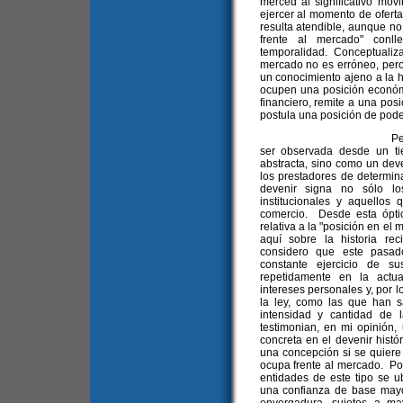
merced al significativo mov
ejercer al momento de oferta
resulta atendible, aunque no 
frente al mercado" conll
temporalidad. Conceptualiza
mercado no es erróneo, pero
un conocimiento ajeno a la h
ocupen una posición económi
financiero, remite a una posic
postula una posición de pod
Pero la posición f
ser observada desde un ti
abstracta, sino como un deve
los prestadores de determin
devenir signa no sólo lo
institucionales y aquello
comercio. Desde esta óptic
relativa a la "posición en el
aquí sobre la historia re
considero que este pasad
constante ejercicio de s
repetidamente en la actua
intereses personales y, por l
la ley, como las que han s
intensidad y cantidad de
testimonian, en mi opinión, u
concreta en el devenir histó
una concepción si se quiere
ocupa frente al mercado. Pos
entidades de este tipo se u
una confianza de base may