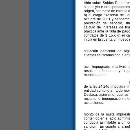
Vida sobre Saldos Deudores",
saldos y/o cuotas pendientes
origen, con base de cálculo d
b) el cargo "Reserva de Fo
octubre de 2001 y septiemb
prestación del servicio, s
cálculo de intereses de fin
practica ante la falta de pag
contratos de $ 15.-; d) el 
inicia en la cuenta un nuevo 
A mayor abundami
situación particular de a
clientes calificados por la en
Por otra parte, ar
acto impugnado relativas a
resultan infundadas y alej
mencionados.
También se agravia 
de la ley 24.240 imputada, m
entidad cumplió en todo mom
Destaca, asimismo, que su 
reclamo e impugnación efe
actuaciones.
Se agravia la rec
monto de la multa impuest
contenido en el acto adminis
conducta asimilable a un c
sanción. En cuanto a la pub