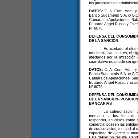
los particulares o administra
DATOS:
C. A. Cont. Adm. y 
Banco Sudameris S.A. c/ G.C.B
Cámara de Apelaciones- Sala 
Eduardo Angel Russo y Este
Nº 6078.
DEFENSA DEL CONSUMIDO
DE LA SANCION
Es acertado el eleme
administrativa, cual es, el 
afectados por la infracció
cuantitativo no puede ser igno
DATOS:
C. A. Cont. Adm. y 
Banco Sudameris S.A. c/ G.C.B
Cámara de Apelaciones- Sala 
Eduardo Angel Russo y Este
Nº 6078.
DEFENSA DEL CONSUMIDO
DE LA SANCION- POSICIÓ
BANCARIAS
La categorización 
mercado –a los fines de 
responder, en casos como el
comercial poseen las entidad
de sus servicios, merced al s
capacidad de ejercer al mom
Esta definición resulta aten