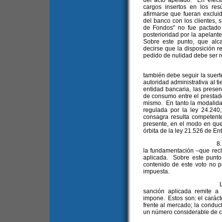
del acto apelado. En efecto
cargos insertos en los re
afirmarse que fueran excluid
del banco con los clientes, 
de Fondos" no fue pactado e
posterioridad por la apelant
Sobre este punto, que alca
decirse que la disposición r
pedido de nulidad debe ser 
7. En cuanto a l
también debe seguir la suert
autoridad administrativa al t
entidad bancaria, las prese
de consumo entre el prestado
mismo. En tanto la modalidad
regulada por la ley 24.240
consagra resulta competent
presente, en el modo en que
órbita de la ley 21.526 de En
8. Se agravia asim
la fundamentación –que recl
aplicada. Sobre este punto
contenido de este voto no p
impuesta.
La Administración
sanción aplicada remite a
impone. Estos son: el caráct
frente al mercado; la conduct
un número considerable de 