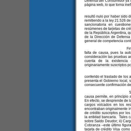
Defensa del Consumidor ya h
página web, lo que torna ine
3.1. En otro orde
resultó nulo por haber sido d
remitiendo a la ley 21.526 de
sancionatoria en cuestion
resúmenes de tarjetas de cr
de la República Argentina, 
de la Dirección de Defensa
general de competencia conten
Finalmente, alegó 
falta de causa, pues la aut
consideración las pruebas ar
cuenta de la existencia 
originariamente suscriptos po
4. Ofrecida prueb
conferido el traslado de los 
presenta el Gobierno local, s
consecuente confirmación de 
5. El examen de l
causa permite, en principio a
En efecto, se desprende de 
cargos volcados en los re
encontraban originalmente in
de crédito suscriptos por los 
la entidad bancaria. Tales c
sobre Saldo Deudor; ii) Carg
Cobranza –este último figur
tarjeta de crédito Visa com