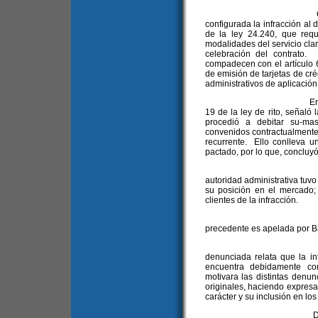
Con tales element
configurada la infracción al 
de la ley 24.240, que req
modalidades del servicio cla
celebración del contrato.
compadecen con el artículo 6
de emisión de tarjetas de cré
administrativos de aplicación
En cuanto a la impu
19 de la ley de rito, señaló 
procedió a debitar su-ma
convenidos contractualmente en
recurrente. Ello conlleva u
pactado, por lo que, concluyó
En la valoración
autoridad administrativa tuvo
su posición en el mercado;
clientes de la infracción.
3. La disposic
precedente es apelada por 
En su expresió
denunciada relata que la in
encuentra debidamente con
motivara las distintas denun
originales, haciendo expres
carácter y su inclusión en lo
De este modo indi