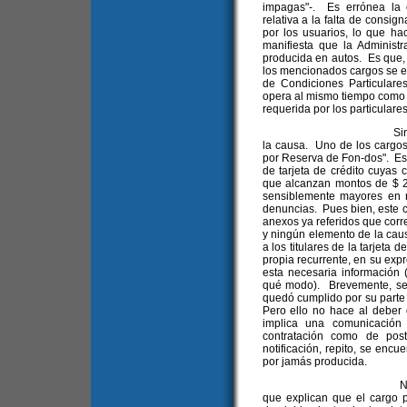
impagas"-. Es errónea la c
relativa a la falta de consig
por los usuarios, lo que ha
manifiesta que la Administ
producida en autos. Es que,
los mencionados cargos se e
de Condiciones Particulares
opera al mismo tiempo como c
requerida por los particulare
Sin embargo, queda
la causa. Uno de los cargo
por Reserva de Fon-dos". Es
de tarjeta de crédito cuyas 
que alcanzan montos de $ 22,
sensiblemente mayores en r
denuncias. Pues bien, este c
anexos ya referidos que corr
y ningún elemento de la cau
a los titulares de la tarjeta 
propia recurrente, en su exp
esta necesaria información (
qué modo). Brevemente, se 
quedó cumplido por su parte 
Pero ello no hace al deber d
implica una comunicación 
contratación como de post
notificación, repito, se encu
por jamás producida.
No se trata aquí d
que explican que el cargo p