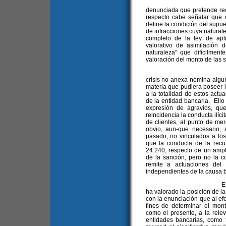
Ya fue resumido 
denunciada que pretende rec
respecto cabe señalar que c
define la condición del supue
de infracciones cuya naturale
completo de la ley de apli
valorativo de asimilación 
naturaleza" que difícilment
valoración del monto de las 
Sin embargo, cabe
crisis no anexa nómina algu
materia que pudiera poseer l
a la totalidad de estos actu
de la entidad bancaria. Ello 
expresión de agravios, qu
reincidencia la conducta ilíc
de clientes, al punto de me
obvio, aun-que necesario, af
pasado, no vinculados a l
que la conducta de la recur
24.240, respecto de un amp
de la sanción, pero no la c
remite a actuaciones del
independientes de la causa b
En segundo lugar 
ha valorado la posición de l
con la enunciación que al efe
fines de determinar el mon
como el presente, a la rele
entidades bancarias, como t