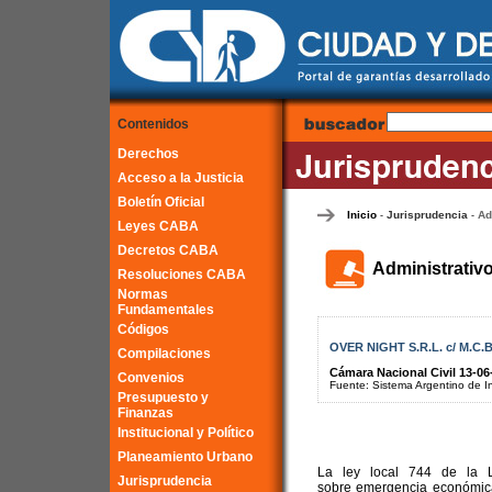
Contenidos
Derechos
Acceso a la Justicia
Boletín Oficial
Inicio
Jurisprudencia
Ad
-
-
Leyes CABA
Decretos CABA
Administrativ
Resoluciones CABA
Normas
Fundamentales
Códigos
OVER NIGHT S.R.L. c/ M.C.
Compilaciones
Cámara Nacional Civil 13-06
Convenios
Fuente: Sistema Argentino de Inf
Presupuesto y
Finanzas
Institucional y Político
Planeamiento Urbano
La ley local 744 de la L
Jurisprudencia
sobre emergencia económica,