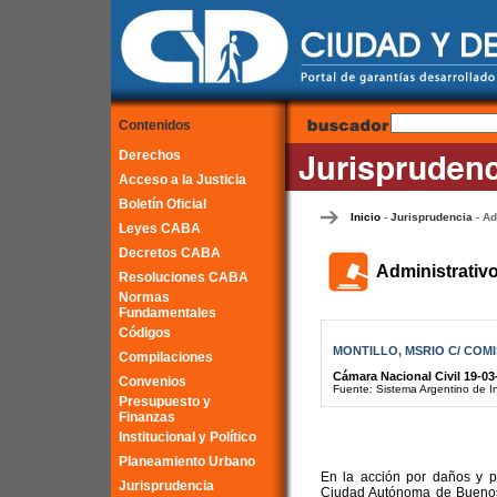
Contenidos
Derechos
Acceso a la Justicia
Boletín Oficial
Inicio
Jurisprudencia
Ad
-
-
Leyes CABA
Decretos CABA
Administrativ
Resoluciones CABA
Normas
Fundamentales
Códigos
MONTILLO, MSRIO C/ COMI
Compilaciones
Cámara Nacional Civil 19-03
Convenios
Fuente: Sistema Argentino de Inf
Presupuesto y
Finanzas
Institucional y Político
Planeamiento Urbano
En la acción por daños y pe
Jurisprudencia
Ciudad Autónoma de Buenos 