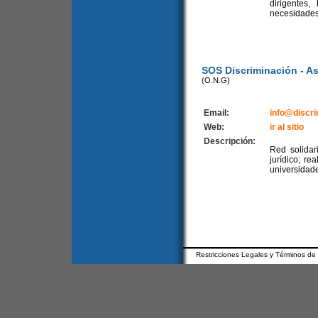
dirigentes
necesidades 
SOS Discriminación - As
(O.N.G)
Email:
info@discri
Web:
ir al sitio
Descripción:
Red solidar
jurídico; re
universidad
Restricciones Legales y Términos de