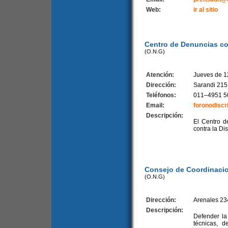
Web:
ir al sitio
Centro de Denuncias co
(O.N.G)
Atención:
Jueves de 1
Dirección:
Sarandi 215
Teléfonos:
011–4951 5
Email:
foronodisc
Descripción:
El Centro d
contra la Di
Consejo de Coordinaci
(O.N.G)
Dirección:
Arenales 23
Descripción:
Defender la
técnicas, d