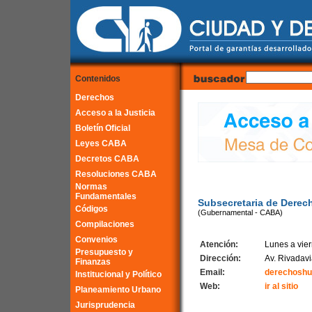
Contenidos
Derechos
Acceso a la Justicia
Boletín Oficial
Leyes CABA
Decretos CABA
Resoluciones CABA
Normas
Fundamentales
Subsecretaria de Derec
Códigos
(Gubernamental - CABA)
Compilaciones
Convenios
Atención:
Lunes a vier
Presupuesto y
Dirección:
Av. Rivadavi
Finanzas
Email:
derechoshu
Institucional y Político
Web:
ir al sitio
Planeamiento Urbano
Jurisprudencia