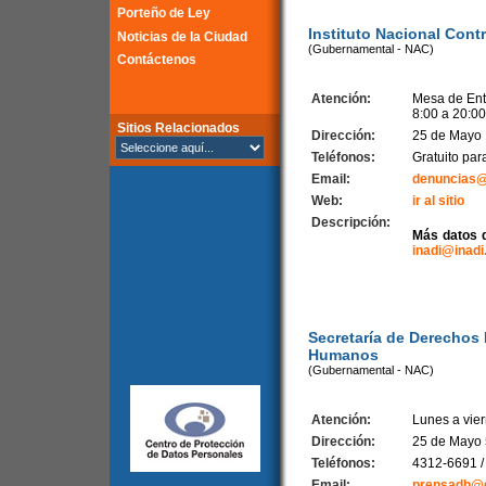
Porteño de Ley
Instituto Nacional Contr
Noticias de la Ciudad
(Gubernamental - NAC)
Contáctenos
Atención:
Mesa de Ent
8:00 a 20:00
Sitios Relacionados
Dirección:
25 de Mayo 
Teléfonos:
Gratuito pa
Email:
denuncias@i
Web:
ir al sitio
Descripción:
Más datos d
inadi@inadi
Secretaría de Derechos 
Humanos
(Gubernamental - NAC)
Atención:
Lunes a vie
Dirección:
25 de Mayo 
Teléfonos:
4312-6691 /
Email:
prensadh@d