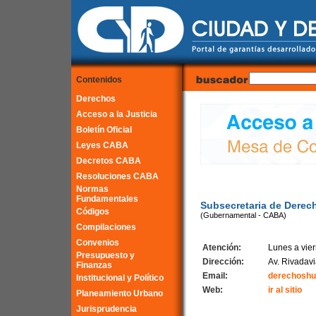
Contenidos
Derechos
Acceso a la Justicia
Boletín Oficial
Leyes CABA
Decretos CABA
Resoluciones CABA
Normas
Fundamentales
Subsecretaria de Derec
Códigos
(Gubernamental - CABA)
Compilaciones
Convenios
Atención:
Lunes a vier
Presupuesto y
Dirección:
Av. Rivadavi
Finanzas
Email:
derechoshu
Institucional y Político
Web:
ir al sitio
Planeamiento Urbano
Jurisprudencia