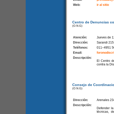
Web:
ir al sitio
Centro de Denuncias co
(O.N.G)
Atención:
Jueves de 1
Dirección:
Sarandi 215
Teléfonos:
011–4951 5
Email:
foronodisc
Descripción:
El Centro d
contra la Di
Consejo de Coordinaci
(O.N.G)
Dirección:
Arenales 23
Descripción:
Defender la
técnicas, d