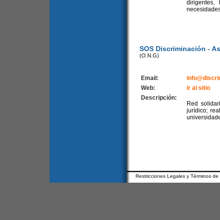
dirigentes
necesidades 
SOS Discriminación - As
(O.N.G)
Email:
info@discri
Web:
ir al sitio
Descripción:
Red solidar
jurídico; re
universidad
Restricciones Legales y Términos de