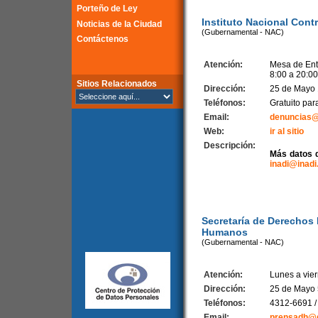
Porteño de Ley
Instituto Nacional Contr
Noticias de la Ciudad
(Gubernamental - NAC)
Contáctenos
Atención:
Mesa de Ent
8:00 a 20:00
Sitios Relacionados
Dirección:
25 de Mayo 
Teléfonos:
Gratuito pa
Email:
denuncias@i
Web:
ir al sitio
Descripción:
Más datos d
inadi@inadi
Secretaría de Derechos 
Humanos
(Gubernamental - NAC)
Atención:
Lunes a vie
Dirección:
25 de Mayo 
Teléfonos:
4312-6691 /
Email:
prensadh@d