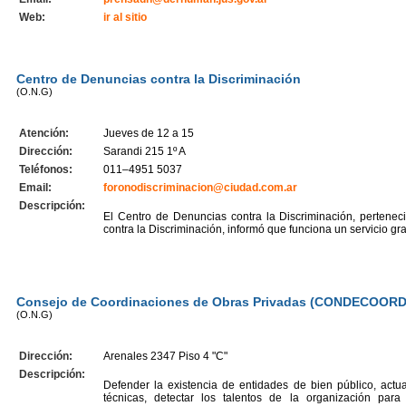
Web:
ir al sitio
Centro de Denuncias contra la Discriminación
(O.N.G)
Atención:
Jueves de 12 a 15
Dirección:
Sarandi 215 1º A
Teléfonos:
011–4951 5037
Email:
foronodiscriminacion@ciudad.com.ar
Descripción:
El Centro de Denuncias contra la Discriminación, pertene
contra la Discriminación, informó que funciona un servicio gra
Consejo de Coordinaciones de Obras Privadas (CONDECOORD
(O.N.G)
Dirección:
Arenales 2347 Piso 4 "C"
Descripción:
Defender la existencia de entidades de bien público, actua
técnicas, detectar los talentos de la organización para