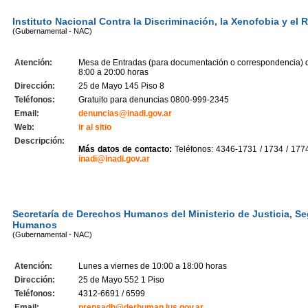
Instituto Nacional Contra la Discriminación, la Xenofobia y el 
(Gubernamental - NAC)
Atención:
Mesa de Entradas (para documentación o correspondencia) d
8:00 a 20:00 horas
Dirección:
25 de Mayo 145 Piso 8
Teléfonos:
Gratuito para denuncias 0800-999-2345
Email:
denuncias@inadi.gov.ar
Web:
ir al sitio
Descripción:
Más datos de contacto:
Teléfonos: 4346-1731 / 1734 / 1774
inadi@inadi.gov.ar
Secretaría de Derechos Humanos del Ministerio de Justicia, S
Humanos
(Gubernamental - NAC)
Atención:
Lunes a viernes de 10:00 a 18:00 horas
Dirección:
25 de Mayo 552 1 Piso
Teléfonos:
4312-6691 / 6599
Email:
prensadh@derhuman.jus.gov.ar