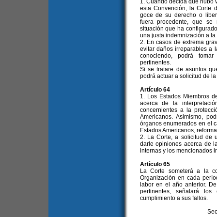
1. Cuando decida que hubo vi
esta Convención, la Corte d
goce de su derecho o liber
fuera procedente, que se
situación que ha configurad
una justa indemnización a la 
2. En casos de extrema gra
evitar daños irreparables a 
conociendo, podrá tomar 
pertinentes.
Si se tratare de asuntos q
podrá actuar a solicitud de l
Artículo 64
1. Los Estados Miembros de
acerca de la interpretaci
concernientes a la protec
Americanos. Asimismo, pod
órganos enumerados en el ca
Estados Americanos, reformad
2. La Corte, a solicitud de
darle opiniones acerca de l
internas y los mencionados i
Artículo 65
La Corte someterá a la c
Organización en cada perío
labor en el año anterior. 
pertinentes, señalará l
cumplimiento a sus fallos.
Sec