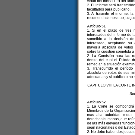
virtud del inciso 1.e) del artíc
2. El informe será transmitid
facultados para publicarlo.
3. Al trasmitir el informe, 
recomendaciones que juzgu
Artículo 51
1. Si en el plazo de tres 
interesados del informe de l
sometido a la decisión de
interesado, aceptando su 
mayoría absoluta de votos
sobre la cuestión sometida a
2. La Comisión hará las re
dentro del cual el Estado 
remediar la situación examin
3. Transcurrido el período 
absoluta de votos de sus m
adecuadas y si publica o no 
CAPITULO VIII LA CORT
Sec
Artículo 52
1. La Corte se compondrá 
Miembros de la Organización, 
más alta autoridad moral
derechos humanos, que reúna
de las más elevadas funciones
sean nacionales o del Estad
2. No debe haber dos jueces