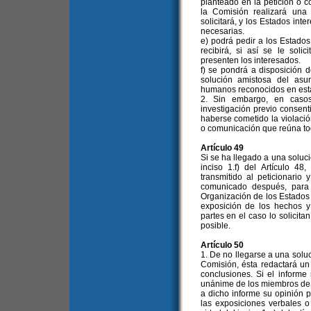
planteado en la petición o c
la Comisión realizará una 
solicitará, y los Estados int
necesarias.
e) podrá pedir a los Estados
recibirá, si así se le soli
presenten los interesados.
f) se pondrá a disposición d
solución amistosa del asu
humanos reconocidos en est
2. Sin embargo, en casos
investigación previo consent
haberse cometido la violació
o comunicación que reúna tod
Artículo 49
Si se ha llegado a una soluci
inciso 1.f) del Artículo 4
transmitido al peticionario
comunicado después, para 
Organización de los Estados
exposición de los hechos y 
partes en el caso lo solicita
posible.
Artículo 50
1. De no llegarse a una soluci
Comisión, ésta redactará un
conclusiones. Si el informe
unánime de los miembros de 
a dicho informe su opinión 
las exposiciones verbales o