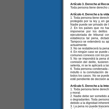
Artículo 3. Derecho al Reco
Toda persona tiene derecho a
Artículo 4. Derecho a la vid
1. Toda persona tiene derech
protegido por la ley y, en g
Nadie puede ser privado de la
2. En los países que no ha
imponerse por los delitos
ejecutoriada de tribunal 
establezca tal pena, dictad
Tampoco se extenderá su apli
actualmente.
3. No se restablecerá la pen
4. En ningún caso se puede ap
comunes conexos con los polí
5. No se impondrá la pena d
comisión del delito, tuvie
setenta, ni se le aplicará a 
6. Toda persona condenada a m
indulto o la conmutación de
todos los casos. No se puede 
esté pendiente de decisión a
Artículo 5. Derecho a la Int
1. Toda persona tiene derecho
y moral.
2. Nadie debe ser sometido a 
o degradantes. Toda persona 
debido a la dignidad inheren
3. La pena no puede trascend