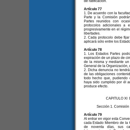
de ratificación.
Artículo 77
1. De acuerdo con la facultad
Parte y la Comisión podrá
Partes reunidos con ocas
protocolos adicionales a e
progresivamente en el régim
libertades.
2. Cada protocolo debe fija
aplicará sólo entre los Estad
Artículo 78
1. Los Estados Partes pod
expiración de un plazo de cin
de la misma y mediante un p
General de la Organización, q
2. Dicha denuncia no tendrá 
de las obligaciones conteni
todo hecho que, pudiendo co
haya sido cumplido por él a
produce efecto.
CAPITULO XI
Sección 1. Comisió
Artículo 79
Al entrar en vigor esta Conve
cada Estado Miembro de la O
de noventa días, sus c