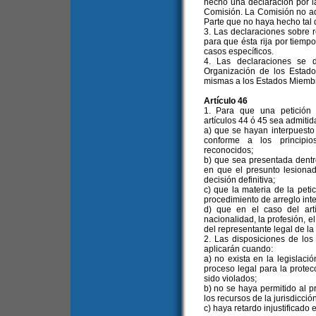
hecho una declaración por l
Comisión. La Comisión no ad
Parte que no haya hecho tal 
3. Las declaraciones sobre
para que ésta rija por tiemp
casos específicos.
4. Las declaraciones se d
Organización de los Estado
mismas a los Estados Miembr
Artículo 46
1. Para que una petición
artículos 44 ó 45 sea admitid
a) que se hayan interpuesto 
conforme a los principio
reconocidos;
b) que sea presentada dentro
en que el presunto lesionad
decisión definitiva;
c) que la materia de la pet
procedimiento de arreglo inte
d) que en el caso del art
nacionalidad, la profesión, e
del representante legal de la
2. Las disposiciones de los 
aplicarán cuando:
a) no exista en la legislaci
proceso legal para la prote
sido violados;
b) no se haya permitido al 
los recursos de la jurisdicció
c) haya retardo injustificado