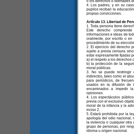
o los derechos o libertades 
4. Los padres, y en su caso
pupilos reciban la educación
propias convicciones.
Artículo 13. Libertad de Pe
1. Toda persona tiene derech
Este derecho comprende l
informaciones e ideas de toda
oralmente, por escrito o en 
procedimiento de su elección
2. El ejercicio del derecho 
sujeto a previa censura sino
estar expresamente fijadas po
a) el respeto a los derechos 
b) la protección de la segur
moral públicas.
3. No se puede restringir
indirectos, tales como el abu
para periódicos, de frecuen
usados en la difusión de 
encaminados a impedir la
opiniones.
4. Los espectáculos públic
previa con el exclusivo objet
moral de la infancia y la ado
inciso 2.
5. Estará prohibida por la l
apología del odio nacional, r
la violencia o cualquier otra
grupo de personas, por ningún
idioma u origen nacional.