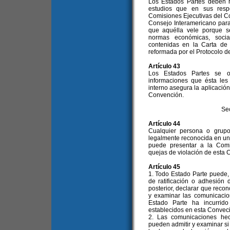
Los Estados Partes deben r
estudios que en sus resp
Comisiones Ejecutivas del C
Consejo Interamericano para 
que aquélla vele porque s
normas económicas, socia
contenidas en la Carta de
reformada por el Protocolo d
Artículo 43
Los Estados Partes se o
informaciones que ésta les
interno asegura la aplicación
Convención.
Se
Artículo 44
Cualquier persona o grup
legalmente reconocida en un
puede presentar a la Comi
quejas de violación de esta 
Artículo 45
1. Todo Estado Parte puede,
de ratificación o adhesión
posterior, declarar que reco
y examinar las comunicaci
Estado Parte ha incurrid
establecidos en esta Convec
2. Las comunicaciones hec
pueden admitir y examinar s