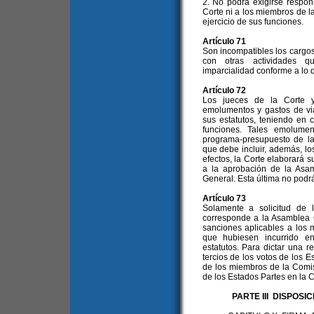
2. No podrá exigirse respon
Corte ni a los miembros de l
ejercicio de sus funciones.
Artículo 71
Son incompatibles los cargo
con otras actividades q
imparcialidad conforme a lo q
Artículo 72
Los jueces de la Corte y
emolumentos y gastos de vi
sus estatutos, teniendo en 
funciones. Tales emolumen
programa-presupuesto de la
que debe incluir, además, los
efectos, la Corte elaborará 
a la aprobación de la Asam
General. Esta última no podrá
Artículo 73
Solamente a solicitud de 
corresponde a la Asamblea G
sanciones aplicables a los 
que hubiesen incurrido en
estatutos. Para dictar una 
tercios de los votos de los 
de los miembros de la Comis
de los Estados Partes en la C
PARTE III DISPOS