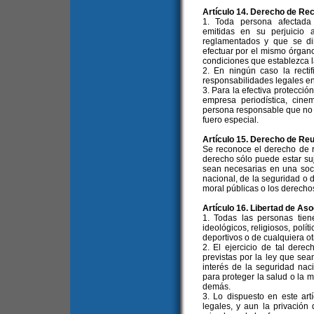
Artículo 14. Derecho de Rec
1. Toda persona afectada 
emitidas en su perjuicio 
reglamentados y que se dir
efectuar por el mismo órgano 
condiciones que establezca la
2. En ningún caso la rectif
responsabilidades legales en
3. Para la efectiva protecció
empresa periodística, cinem
persona responsable que no 
fuero especial.
Artículo 15. Derecho de Re
Se reconoce el derecho de re
derecho sólo puede estar suje
sean necesarias en una soci
nacional, de la seguridad o d
moral públicas o los derecho
Artículo 16. Libertad de Aso
1. Todas las personas tien
ideológicos, religiosos, polít
deportivos o de cualquiera ot
2. El ejercicio de tal derec
previstas por la ley que se
interés de la seguridad nac
para proteger la salud o la m
demás.
3. Lo dispuesto en este art
legales, y aun la privación 