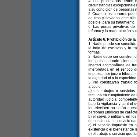
4. Los procesados deben e
circunstancias excepcionale
a su condición de personas 
5. Cuando los menores pueda
adultos y llevados ante tri
posible, para su tratamiento.
6. Las penas privativas de 
reforma y la readaptación so
Artículo 6. Prohibición de 
1. Nadie puede ser sometido 
la trata de esclavos y la t
formas.
2. Nadie debe ser constreñido
los países donde ciertos d
libertad acompañada de trab
interpretada en el sentido 
impuesta por juez o tribunal 
la dignidad ni a la capacidad f
3. No constituyen trabajo f
artículo:
a) los trabajos o servici
recluida en cumplimiento de u
autoridad judicial competente
bajo la vigilancia y control 
los efectúen no serán puest
personas jurídicas de carácte
b) el servicio militar y, en 
de conciencia, el servicio na
c) el servicio impuesto en
existencia o el bienestar de 
d) el trabajo o servicio que 