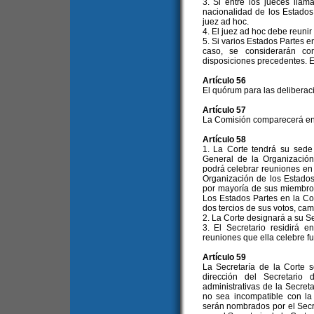
3. Si entre los jueces lla
nacionalidad de los Estados
juez ad hoc.
4. El juez ad hoc debe reunir
5. Si varios Estados Partes e
caso, se considerarán co
disposiciones precedentes. E
Artículo 56
El quórum para las deliberaci
Artículo 57
La Comisión comparecerá en t
Artículo 58
1. La Corte tendrá su sede
General de la Organización
podrá celebrar reuniones en 
Organización de los Estado
por mayoría de sus miembros
Los Estados Partes en la C
dos tercios de sus votos, cam
2. La Corte designará a su Se
3. El Secretario residirá e
reuniones que ella celebre f
Artículo 59
La Secretaría de la Corte s
dirección del Secretario
administrativas de la Secret
no sea incompatible con la
serán nombrados por el Secr