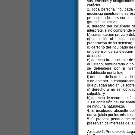
sus derechos y obligaciones de
carácter.
2. Toda persona inculpada 
inocencia mientras no se est
proceso, toda persona tiene
garantías mínimas:
a) derecho del inculpado de
intérprete, si no comprende o
b) comunicación previa y det
c) concesión al inculpado 
preparación de su defensa;
d) derecho del inculpado de 
un defensor de su elección 
defensor;
e) derecho irrenunciable de 
el Estado, remunerado o no s
se defendiere por sí mis
establecido por la ley;
f) derecho de la defensa de i
y de obtener la comparecenc
que puedan arrojar luz sobre
g) derecho a no ser obligad
culpable, y
h) derecho de recurrir del fall
3. La confesión del inculpad
de ninguna naturaleza.
4. El inculpado absuelto po
nuevo juicio por los mismos 
5. El proceso penal debe se
preservar los intereses de la j
Artículo 9. Principio de Leg