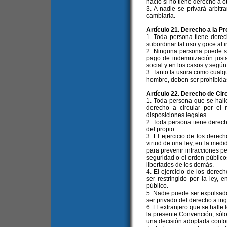
nació si no tiene derecho a ot
3. A nadie se privará arbit
cambiarla.
Artículo 21. Derecho a la P
1. Toda persona tiene derec
subordinar tal uso y goce al i
2. Ninguna persona puede se
pago de indemnización justa
social y en los casos y según 
3. Tanto la usura como cualqu
hombre, deben ser prohibidas 
Artículo 22. Derecho de Cir
1. Toda persona que se halle
derecho a circular por el 
disposiciones legales.
2. Toda persona tiene derecho
del propio.
3. El ejercicio de los derec
virtud de una ley, en la med
para prevenir infracciones pe
seguridad o el orden públicos
libertades de los demás.
4. El ejercicio de los dere
ser restringido por la ley,
público.
5. Nadie puede ser expulsado 
ser privado del derecho a in
6. El extranjero que se halle 
la presente Convención, sól
una decisión adoptada confor