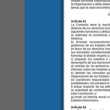
unidad funcional especializa
la Organización y debe dispo
tareas que le sean encomend
S
Artículo 41
La Comisión tiene la funci
defensa de los derechos huma
siguientes funciones y atribu
a) estimular la concienci
América;
b) formular recomendacio
gobiernos de los Estados M
en favor de los derechos hu
sus preceptos constitucional
fomentar el debido respeto a
c) preparar los estudios o
desempeño de sus funciones
d) solicitar de los gobiern
informes sobre las medidas 
e) atender las consultas q
Organización de los Estados
en cuestiones relacionada
posibilidades, les prestará el
f) actuar respecto de las pe
su autoridad de conformidad
esta Convención, y
g) rendir un informe anual a
Estados Americanos.
Artículo 42