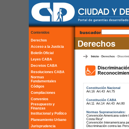
Contenidos
Derechos
Acceso a la Justicia
Boletín Oficial
Inicio
Derechos
Discrim
-
-
Leyes CABA
Decretos CABA
Discriminació
Resoluciones CABA
Reconocimient
Normas
Fundamentales
Códigos
Constitución Nacional
Art.16
Art.43
Art.75
Compilaciones
Convenios
Constitución CABA
Art.11
Art.14
Art.43
Art.80
Presupuesto y
Finanzas
Normas Supranacionales:
Institucional y Político
Convención Americana sobre 
Costa Rica"
Planeamiento Urbano
Convención Interamericana par
Jurisprudencia
Discriminación contra las Pe