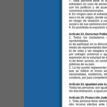
7. Toda persona tiene el de
extranjero en caso de perse
con los políticos y de acu
convenios internacionales.
8. En ningún caso el extranj
sea o no de origen, donde su 
en riesgo de violación a ca
social o de sus opiniones polí
9. Es prohibida la expulsión c
Artículo 23. Derechos Políti
1. Todos los ciudadanos 
oportunidades.
a) de participar en la direcc
medio de representantes libr
b) de votar y ser elegidos e
por sufragio universal e ig
expresión de la voluntad de l
c) de tener acceso, en cond
públicas de su país.
2. La ley puede reglamentar 
que se refiere el inciso a
nacionalidad, residencia, id
condena, por juez competent
Artículo 24. Igualdad ante la
Todas las personas son igual
sin discriminación, a igual pro
Artículo 25. Protección Judi
1. Toda persona tiene derech
otro recurso efectivo ante