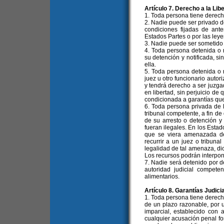
Artículo 7. Derecho a la Lib
1. Toda persona tiene derecho
2. Nadie puede ser privado de 
condiciones fijadas de ante
Estados Partes o por las leye
3. Nadie puede ser sometido 
4. Toda persona detenida o 
su detención y notificada, s
ella.
5. Toda persona detenida o 
juez u otro funcionario autori
y tendrá derecho a ser juzga
en libertad, sin perjuicio de
condicionada a garantías que
6. Toda persona privada de l
tribunal competente, a fin de
de su arresto o detención y 
fueran ilegales. En los Esta
que se viera amenazada de
recurrir a un juez o tribuna
legalidad de tal amenaza, dic
Los recursos podrán interpone
7. Nadie será detenido por d
autoridad judicial compete
alimentarios.
Artículo 8. Garantías Judici
1. Toda persona tiene derecho
de un plazo razonable, por 
imparcial, establecido con a
cualquier acusación penal fo