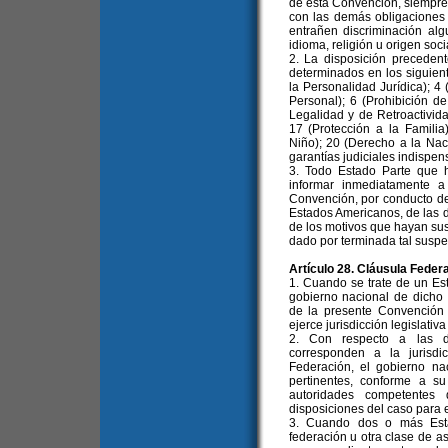
de esta Convención, siempre
con las demás obligaciones 
entrañen discriminación alg
idioma, religión u origen soci
2. La disposición preceden
determinados en los siguien
la Personalidad Jurídica); 4 
Personal); 6 (Prohibición de
Legalidad y de Retroactivida
17 (Protección a la Famili
Niño); 20 (Derecho a la Naci
garantías judiciales indispen
3. Todo Estado Parte que 
informar inmediatamente 
Convención, por conducto de
Estados Americanos, de las 
de los motivos que hayan sus
dado por terminada tal suspe
Artículo 28. Cláusula Federa
1. Cuando se trate de un Es
gobierno nacional de dicho 
de la presente Convención 
ejerce jurisdicción legislativa 
2. Con respecto a las di
corresponden a la jurisd
Federación, el gobierno n
pertinentes, conforme a su
autoridades competentes
disposiciones del caso para 
3. Cuando dos o más Esta
federación u otra clase de a