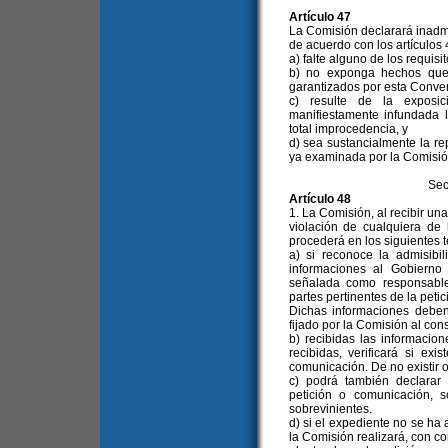
Artículo 47
La Comisión declarará inadm
de acuerdo con los artículos
a) falte alguno de los requisit
b) no exponga hechos que 
garantizados por esta Conve
c) resulte de la exposic
manifiestamente infundada 
total improcedencia, y
d) sea sustancialmente la re
ya examinada por la Comisión
Sec
Artículo 48
1. La Comisión, al recibir un
violación de cualquiera de
procederá en los siguientes 
a) si reconoce la admisibil
informaciones al Gobierno
señalada como responsable 
partes pertinentes de la peti
Dichas informaciones deben
fijado por la Comisión al con
b) recibidas las informacion
recibidas, verificará si ex
comunicación. De no existir o
c) podrá también declarar 
petición o comunicación, 
sobrevinientes.
d) si el expediente no se ha 
la Comisión realizará, con c