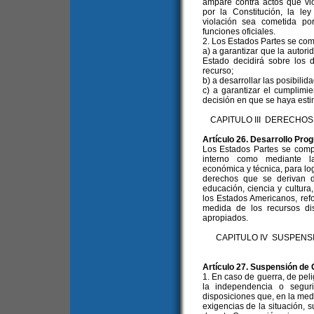
ampare contra actos que vi
por la Constitución, la l
violación sea cometida po
funciones oficiales.
2. Los Estados Partes se co
a) a garantizar que la autori
Estado decidirá sobre los 
recurso;
b) a desarrollar las posibilida
c) a garantizar el cumplimi
decisión en que se haya esti
CAPITULO III DERECHO
Artículo 26. Desarrollo Pro
Los Estados Partes se compr
interno como mediante la
económica y técnica, para log
derechos que se derivan d
educación, ciencia y cultura
los Estados Americanos, ref
medida de los recursos dis
apropiados.
CAPITULO IV SUSPENS
Artículo 27. Suspensión de 
1. En caso de guerra, de pe
la independencia o segur
disposiciones que, en la medi
exigencias de la situación, 