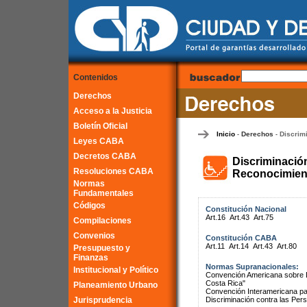
Contenidos
Derechos
Acceso a la Justicia
Boletín Oficial
Inicio
Derechos
Discrim
-
-
Leyes CABA
Decretos CABA
Discriminació
Resoluciones CABA
Reconocimient
Normas
Fundamentales
Códigos
Constitución Nacional
Art.16
Art.43
Art.75
Compilaciones
Convenios
Constitución CABA
Art.11
Art.14
Art.43
Art.80
Presupuesto y
Finanzas
Normas Supranacionales:
Institucional y Político
Convención Americana sobre 
Costa Rica"
Planeamiento Urbano
Convención Interamericana par
Jurisprudencia
Discriminación contra las Pe