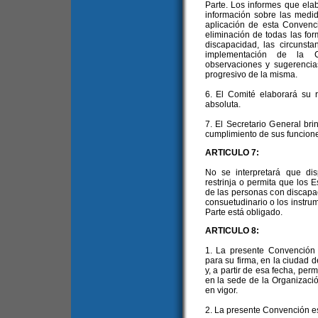
Parte. Los informes que ela
información sobre las medi
aplicación de esta Convenc
eliminación de todas las fo
discapacidad, las circunsta
implementación de la C
observaciones y sugerencia
progresivo de la misma.
6. El Comité elaborará su 
absoluta.
7. El Secretario General br
cumplimiento de sus funcion
ARTICULO 7:
No se interpretará que di
restrinja o permita que los E
de las personas con discapa
consuetudinario o los instru
Parte está obligado.
ARTICULO 8:
1. La presente Convención 
para su firma, en la ciudad 
y, a partir de esa fecha, per
en la sede de la Organizaci
en vigor.
2. La presente Convención est