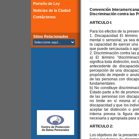
Porteño de Ley
Convención Interamericana
Noticias de la Ciudad
Discriminación contra las 
Contáctenos
ARTICULO I:
Para los efectos de la prese
1. Discapacidad El término "
Sitios Relacionados
mental o sensorial, ya sea 
la capacidad de ejercer una 
que puede sercausada o agra
2. Discriminación contra las
a) El término "discrimina
significa toda distinción, ex
antecedente de discapacid
percepción de una discapaci
propósito de impedir o anula
de las personas con discap
fundamentales.
b) No constituye discriminac
Estado parte a fin de promove
de las personas con discapa
no limite en sí misma el 
discapacidad y que los indi
aceptar tal distinción o pr
interna prevea la figura de
necesaria y apropiada para su
ARTICULO 2:
Los objetivos de la presente