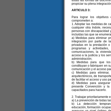
todas las formas de discrim
propiciar su plena integració
ARTICULO 3:
Para lograr los objetivos
comprometen a:
1. Adoptar las medidas de car
cualquier otra índole, neces
personas con discapacidad y 
incluidas las que se enumeran
a) Medidas para eliminar pr
integración por parte de l
privadas en la prestación o 
programas y actividades,
comunicaciones, la vivienda
acceso a la justicia y los ser
administración;
b) Medidas para que los e
constituyan o fabriquen en sus
comunicación y el acceso pa
c) Medidas para eliminar,
arquitectónicos, de transport
de facilitar el acceso y uso 
d) Medidas para asegurar
presente Convención y la l
capacitados para hacerlo.
2. Trabajar prioritariamente e
a) La prevención de todas la
b) La detección temprana 
educación, formación ocupaci
asegurar un nivel óptimo d