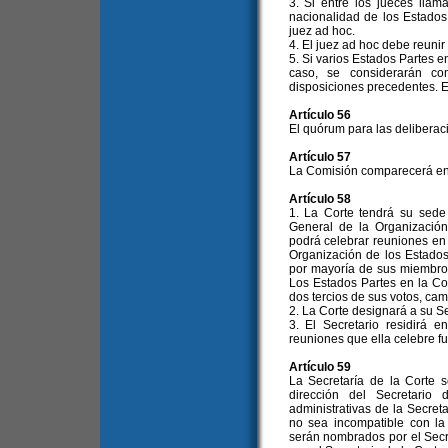
3. Si entre los jueces lla
nacionalidad de los Estados
juez ad hoc.
4. El juez ad hoc debe reunir
5. Si varios Estados Partes e
caso, se considerarán co
disposiciones precedentes. E
Artículo 56
El quórum para las deliberaci
Artículo 57
La Comisión comparecerá en t
Artículo 58
1. La Corte tendrá su sede
General de la Organización
podrá celebrar reuniones en 
Organización de los Estado
por mayoría de sus miembros
Los Estados Partes en la C
dos tercios de sus votos, cam
2. La Corte designará a su Se
3. El Secretario residirá e
reuniones que ella celebre f
Artículo 59
La Secretaría de la Corte s
dirección del Secretario
administrativas de la Secret
no sea incompatible con la
serán nombrados por el Secr