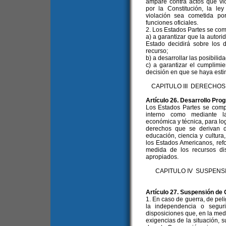
ampare contra actos que vi
por la Constitución, la l
violación sea cometida po
funciones oficiales.
2. Los Estados Partes se co
a) a garantizar que la autori
Estado decidirá sobre los 
recurso;
b) a desarrollar las posibilida
c) a garantizar el cumplimi
decisión en que se haya esti
CAPITULO III DERECHO
Artículo 26. Desarrollo Pro
Los Estados Partes se compr
interno como mediante la
económica y técnica, para log
derechos que se derivan d
educación, ciencia y cultura
los Estados Americanos, ref
medida de los recursos dis
apropiados.
CAPITULO IV SUSPENS
Artículo 27. Suspensión de 
1. En caso de guerra, de pe
la independencia o segur
disposiciones que, en la medi
exigencias de la situación, 