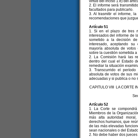
virtud del inciso 1.e) del artíc
2. El informe será transmitid
facultados para publicarlo.
3. Al trasmitir el informe, 
recomendaciones que juzgu
Artículo 51
1. Si en el plazo de tres 
interesados del informe de l
sometido a la decisión de
interesado, aceptando su 
mayoría absoluta de votos
sobre la cuestión sometida a
2. La Comisión hará las re
dentro del cual el Estado 
remediar la situación examin
3. Transcurrido el período 
absoluta de votos de sus m
adecuadas y si publica o no 
CAPITULO VIII LA CORT
Sec
Artículo 52
1. La Corte se compondrá 
Miembros de la Organización, 
más alta autoridad moral
derechos humanos, que reúna
de las más elevadas funciones
sean nacionales o del Estad
2. No debe haber dos jueces