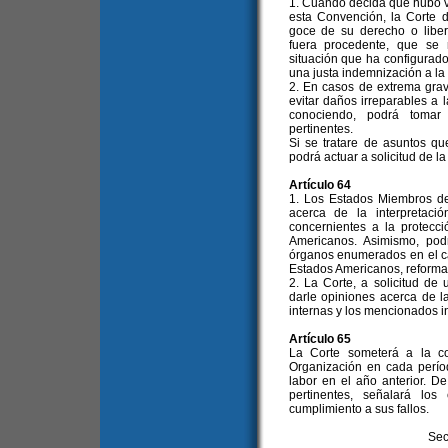
1. Cuando decida que hubo vi
esta Convención, la Corte d
goce de su derecho o liber
fuera procedente, que se
situación que ha configurad
una justa indemnización a la 
2. En casos de extrema gra
evitar daños irreparables a 
conociendo, podrá tomar 
pertinentes.
Si se tratare de asuntos q
podrá actuar a solicitud de l
Artículo 64
1. Los Estados Miembros de
acerca de la interpretaci
concernientes a la protec
Americanos. Asimismo, pod
órganos enumerados en el ca
Estados Americanos, reformad
2. La Corte, a solicitud de
darle opiniones acerca de l
internas y los mencionados i
Artículo 65
La Corte someterá a la c
Organización en cada perío
labor en el año anterior. 
pertinentes, señalará l
cumplimiento a sus fallos.
Sec