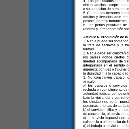
4. Los procesados deben e
circunstancias excepcionale
a su condición de personas 
5. Cuando los menores pueda
adultos y llevados ante tri
posible, para su tratamiento.
6. Las penas privativas de 
reforma y la readaptación so
Artículo 6. Prohibición de 
1. Nadie puede ser sometido 
la trata de esclavos y la t
formas.
2. Nadie debe ser constreñido
los países donde ciertos d
libertad acompañada de trab
interpretada en el sentido 
impuesta por juez o tribunal 
la dignidad ni a la capacidad f
3. No constituyen trabajo f
artículo:
a) los trabajos o servici
recluida en cumplimiento de u
autoridad judicial competente
bajo la vigilancia y control 
los efectúen no serán puest
personas jurídicas de carácte
b) el servicio militar y, en 
de conciencia, el servicio na
c) el servicio impuesto en
existencia o el bienestar de 
d) el trabajo o servicio que 