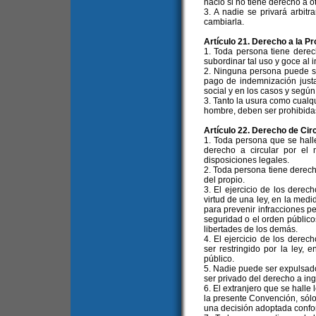
nació si no tiene derecho a ot
3. A nadie se privará arbit
cambiarla.
Artículo 21. Derecho a la P
1. Toda persona tiene derec
subordinar tal uso y goce al i
2. Ninguna persona puede se
pago de indemnización justa
social y en los casos y según 
3. Tanto la usura como cualqu
hombre, deben ser prohibidas 
Artículo 22. Derecho de Cir
1. Toda persona que se halle
derecho a circular por el 
disposiciones legales.
2. Toda persona tiene derecho
del propio.
3. El ejercicio de los derec
virtud de una ley, en la med
para prevenir infracciones pe
seguridad o el orden públicos
libertades de los demás.
4. El ejercicio de los dere
ser restringido por la ley,
público.
5. Nadie puede ser expulsado 
ser privado del derecho a in
6. El extranjero que se halle 
la presente Convención, sól
una decisión adoptada confor