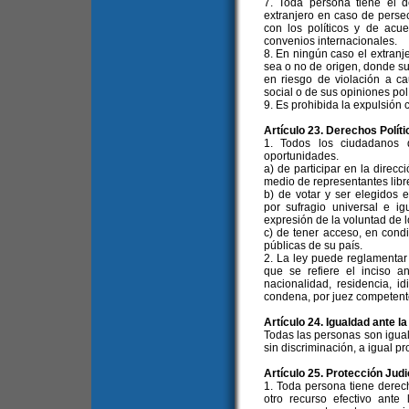
7. Toda persona tiene el de
extranjero en caso de perse
con los políticos y de acu
convenios internacionales.
8. En ningún caso el extranj
sea o no de origen, donde su 
en riesgo de violación a ca
social o de sus opiniones polí
9. Es prohibida la expulsión c
Artículo 23. Derechos Políti
1. Todos los ciudadanos 
oportunidades.
a) de participar en la direcc
medio de representantes libr
b) de votar y ser elegidos e
por sufragio universal e ig
expresión de la voluntad de l
c) de tener acceso, en cond
públicas de su país.
2. La ley puede reglamentar 
que se refiere el inciso a
nacionalidad, residencia, id
condena, por juez competent
Artículo 24. Igualdad ante la
Todas las personas son igual
sin discriminación, a igual pro
Artículo 25. Protección Judi
1. Toda persona tiene derech
otro recurso efectivo ante