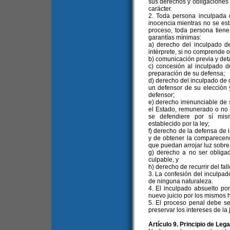
sus derechos y obligaciones de
carácter.
2. Toda persona inculpada 
inocencia mientras no se est
proceso, toda persona tiene
garantías mínimas:
a) derecho del inculpado de
intérprete, si no comprende o
b) comunicación previa y det
c) concesión al inculpado 
preparación de su defensa;
d) derecho del inculpado de 
un defensor de su elección 
defensor;
e) derecho irrenunciable de 
el Estado, remunerado o no s
se defendiere por sí mis
establecido por la ley;
f) derecho de la defensa de i
y de obtener la comparecenc
que puedan arrojar luz sobre
g) derecho a no ser obligad
culpable, y
h) derecho de recurrir del fall
3. La confesión del inculpad
de ninguna naturaleza.
4. El inculpado absuelto po
nuevo juicio por los mismos 
5. El proceso penal debe se
preservar los intereses de la j
Artículo 9. Principio de Leg