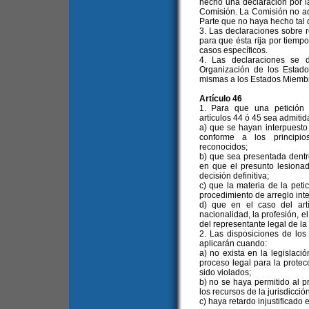
hecho una declaración por l
Comisión. La Comisión no ad
Parte que no haya hecho tal 
3. Las declaraciones sobre
para que ésta rija por tiemp
casos específicos.
4. Las declaraciones se d
Organización de los Estado
mismas a los Estados Miembr
Artículo 46
1. Para que una petición
artículos 44 ó 45 sea admitid
a) que se hayan interpuesto 
conforme a los principio
reconocidos;
b) que sea presentada dentro
en que el presunto lesionad
decisión definitiva;
c) que la materia de la pet
procedimiento de arreglo inte
d) que en el caso del art
nacionalidad, la profesión, e
del representante legal de la
2. Las disposiciones de los 
aplicarán cuando:
a) no exista en la legislaci
proceso legal para la prote
sido violados;
b) no se haya permitido al 
los recursos de la jurisdicció
c) haya retardo injustificado