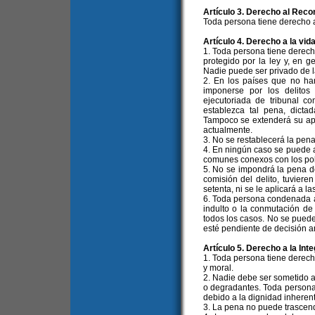
Artículo 3. Derecho al Reco
Toda persona tiene derecho a
Artículo 4. Derecho a la vid
1. Toda persona tiene derech
protegido por la ley y, en g
Nadie puede ser privado de la
2. En los países que no ha
imponerse por los delitos
ejecutoriada de tribunal 
establezca tal pena, dictad
Tampoco se extenderá su apli
actualmente.
3. No se restablecerá la pen
4. En ningún caso se puede ap
comunes conexos con los polí
5. No se impondrá la pena d
comisión del delito, tuvie
setenta, ni se le aplicará a 
6. Toda persona condenada a m
indulto o la conmutación de
todos los casos. No se puede 
esté pendiente de decisión a
Artículo 5. Derecho a la Int
1. Toda persona tiene derecho
y moral.
2. Nadie debe ser sometido a 
o degradantes. Toda persona 
debido a la dignidad inheren
3. La pena no puede trascend