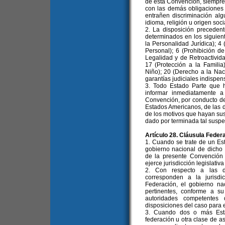
de esta Convención, siempre
con las demás obligaciones 
entrañen discriminación alg
idioma, religión u origen soci
2. La disposición preceden
determinados en los siguien
la Personalidad Jurídica); 4 
Personal); 6 (Prohibición de
Legalidad y de Retroactivida
17 (Protección a la Famili
Niño); 20 (Derecho a la Naci
garantías judiciales indispen
3. Todo Estado Parte que 
informar inmediatamente 
Convención, por conducto de
Estados Americanos, de las 
de los motivos que hayan sus
dado por terminada tal suspe
Artículo 28. Cláusula Federa
1. Cuando se trate de un Es
gobierno nacional de dicho 
de la presente Convención 
ejerce jurisdicción legislativa 
2. Con respecto a las di
corresponden a la jurisd
Federación, el gobierno n
pertinentes, conforme a su
autoridades competentes
disposiciones del caso para 
3. Cuando dos o más Esta
federación u otra clase de a