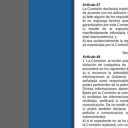
Artículo 47
La Comisión declarará inadm
de acuerdo con los artículos
a) falte alguno de los requisit
b) no exponga hechos que 
garantizados por esta Conve
c) resulte de la exposic
manifiestamente infundada 
total improcedencia, y
d) sea sustancialmente la re
ya examinada por la Comisión
Sec
Artículo 48
1. La Comisión, al recibir un
violación de cualquiera de
procederá en los siguientes 
a) si reconoce la admisibil
informaciones al Gobierno
señalada como responsable 
partes pertinentes de la peti
Dichas informaciones deben
fijado por la Comisión al con
b) recibidas las informacion
recibidas, verificará si ex
comunicación. De no existir o
c) podrá también declarar 
petición o comunicación, 
sobrevinientes.
d) si el expediente no se ha 
la Comisión realizará, con c