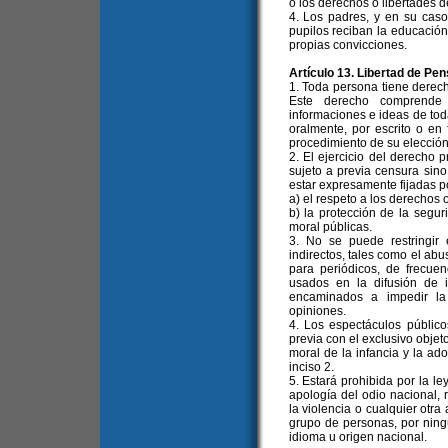
o los derechos o libertades 
4. Los padres, y en su caso
pupilos reciban la educación
propias convicciones.
Artículo 13. Libertad de Pe
1. Toda persona tiene derech
Este derecho comprende l
informaciones e ideas de toda
oralmente, por escrito o en 
procedimiento de su elección
2. El ejercicio del derecho 
sujeto a previa censura sino
estar expresamente fijadas po
a) el respeto a los derechos 
b) la protección de la segur
moral públicas.
3. No se puede restringir
indirectos, tales como el abu
para periódicos, de frecuen
usados en la difusión de 
encaminados a impedir la
opiniones.
4. Los espectáculos públic
previa con el exclusivo objet
moral de la infancia y la ado
inciso 2.
5. Estará prohibida por la l
apología del odio nacional, r
la violencia o cualquier otra
grupo de personas, por ningún
idioma u origen nacional.