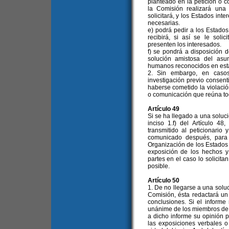
planteado en la petición o c
la Comisión realizará una 
solicitará, y los Estados int
necesarias.
e) podrá pedir a los Estados
recibirá, si así se le soli
presenten los interesados.
f) se pondrá a disposición d
solución amistosa del asu
humanos reconocidos en est
2. Sin embargo, en casos
investigación previo consent
haberse cometido la violació
o comunicación que reúna tod
Artículo 49
Si se ha llegado a una soluci
inciso 1.f) del Artículo 4
transmitido al peticionario
comunicado después, para 
Organización de los Estados
exposición de los hechos y 
partes en el caso lo solicita
posible.
Artículo 50
1. De no llegarse a una soluci
Comisión, ésta redactará un
conclusiones. Si el informe
unánime de los miembros de 
a dicho informe su opinión 
las exposiciones verbales o