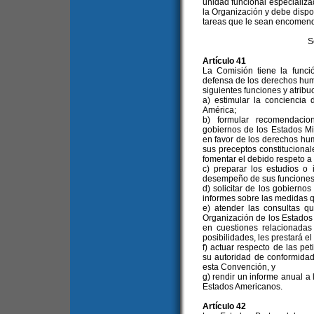
unidad funcional especializa
la Organización y debe dispo
tareas que le sean encomend
S
Artículo 41
La Comisión tiene la funci
defensa de los derechos huma
siguientes funciones y atribu
a) estimular la concienci
América;
b) formular recomendacio
gobiernos de los Estados M
en favor de los derechos hu
sus preceptos constitucional
fomentar el debido respeto a
c) preparar los estudios o
desempeño de sus funciones
d) solicitar de los gobiern
informes sobre las medidas 
e) atender las consultas q
Organización de los Estados
en cuestiones relacionada
posibilidades, les prestará el
f) actuar respecto de las pe
su autoridad de conformidad
esta Convención, y
g) rendir un informe anual a
Estados Americanos.
Artículo 42