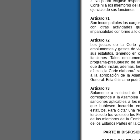
2. No podrá exigirse respon
Corte ni a los miembros de l
ejercicio de sus funciones.
Artículo 71
Son incompatibles los cargo
con otras actividades q
imparcialidad conforme a lo q
Artículo 72
Los jueces de la Corte y
emolumentos y gastos de vi
sus estatutos, teniendo en 
funciones. Tales emolumen
programa-presupuesto de la
que debe incluir, además, los
efectos, la Corte elaborará 
a la aprobación de la Asam
General. Esta última no podrá
Artículo 73
Solamente a solicitud de 
corresponde a la Asamblea G
sanciones aplicables a los 
que hubiesen incurrido en
estatutos. Para dictar una 
tercios de los votos de los 
de los miembros de la Comis
de los Estados Partes en la C
PARTE III DISPOS