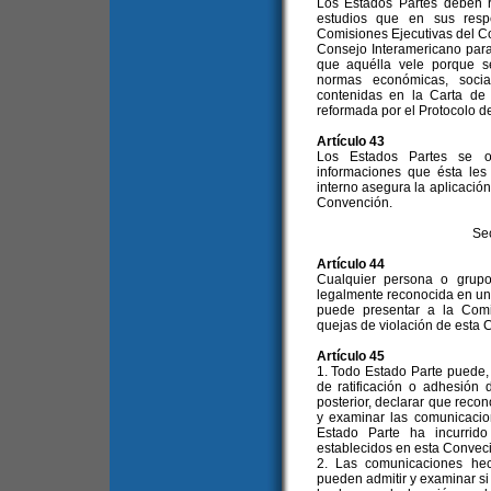
Los Estados Partes deben r
estudios que en sus resp
Comisiones Ejecutivas del C
Consejo Interamericano para 
que aquélla vele porque s
normas económicas, socia
contenidas en la Carta de
reformada por el Protocolo d
Artículo 43
Los Estados Partes se o
informaciones que ésta les
interno asegura la aplicación
Convención.
Se
Artículo 44
Cualquier persona o grup
legalmente reconocida en un
puede presentar a la Comi
quejas de violación de esta 
Artículo 45
1. Todo Estado Parte puede,
de ratificación o adhesión
posterior, declarar que reco
y examinar las comunicaci
Estado Parte ha incurrid
establecidos en esta Convec
2. Las comunicaciones hec
pueden admitir y examinar s