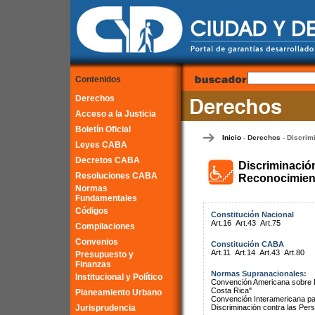
Contenidos
Derechos
Acceso a la Justicia
Boletín Oficial
Inicio
Derechos
Discrim
-
-
Leyes CABA
Decretos CABA
Discriminació
Resoluciones CABA
Reconocimient
Normas
Fundamentales
Códigos
Constitución Nacional
Art.16
Art.43
Art.75
Compilaciones
Convenios
Constitución CABA
Art.11
Art.14
Art.43
Art.80
Presupuesto y
Finanzas
Normas Supranacionales:
Institucional y Político
Convención Americana sobre 
Costa Rica"
Planeamiento Urbano
Convención Interamericana par
Jurisprudencia
Discriminación contra las Pe