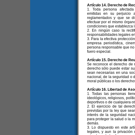
Artículo 14. Derecho de Rec
1. Toda persona afectada 
emitidas en su perjuicio 
reglamentados y que se dir
efectuar por el mismo órgano 
condiciones que establezca la
2. En ningún caso la rectif
responsabilidades legales en
3. Para la efectiva protecció
empresa periodística, cinem
persona responsable que no 
fuero especial.
Artículo 15. Derecho de Re
Se reconoce el derecho de re
derecho sólo puede estar suje
sean necesarias en una soci
nacional, de la seguridad o d
moral públicas o los derecho
Artículo 16. Libertad de Aso
1. Todas las personas tien
ideológicos, religiosos, polít
deportivos o de cualquiera ot
2. El ejercicio de tal derec
previstas por la ley que se
interés de la seguridad nac
para proteger la salud o la m
demás.
3. Lo dispuesto en este art
legales, y aun la privación 