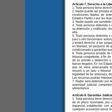
Artículo 7. Derecho a la Lib
1. Toda persona tiene derecho
2. Nadie puede ser privado de 
condiciones fijadas de ante
Estados Partes o por las leye
3. Nadie puede ser sometido 
4. Toda persona detenida o 
su detención y notificada, s
ella.
5. Toda persona detenida o 
juez u otro funcionario autori
y tendrá derecho a ser juzga
en libertad, sin perjuicio de
condicionada a garantías que
6. Toda persona privada de l
tribunal competente, a fin de
de su arresto o detención y 
fueran ilegales. En los Esta
que se viera amenazada de
recurrir a un juez o tribuna
legalidad de tal amenaza, dic
Los recursos podrán interpone
7. Nadie será detenido por d
autoridad judicial compete
alimentarios.
Artículo 8. Garantías Judici
1. Toda persona tiene derecho
de un plazo razonable, por 
imparcial, establecido con a
cualquier acusación penal fo