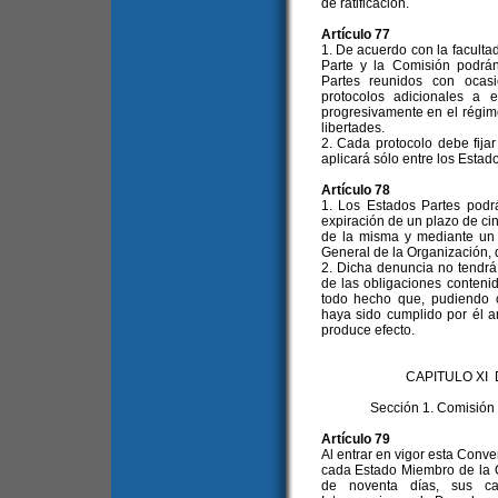
de ratificación.
Artículo 77
1. De acuerdo con la facultad
Parte y la Comisión podrá
Partes reunidos con ocas
protocolos adicionales a e
progresivamente en el régim
libertades.
2. Cada protocolo debe fija
aplicará sólo entre los Estad
Artículo 78
1. Los Estados Partes pod
expiración de un plazo de cin
de la misma y mediante un p
General de la Organización, q
2. Dicha denuncia no tendrá 
de las obligaciones conteni
todo hecho que, pudiendo co
haya sido cumplido por él a
produce efecto.
CAPITULO XI
Sección 1. Comisió
Artículo 79
Al entrar en vigor esta Conve
cada Estado Miembro de la O
de noventa días, sus c