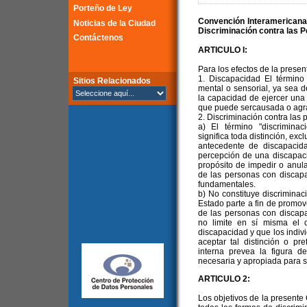
Porteño de Ley
Convención Interamericana
Noticias de la Ciudad
Discriminación contra las 
Contáctenos
ARTICULO I:
Para los efectos de la prese
1. Discapacidad El término "
Sitios Relacionados
mental o sensorial, ya sea 
la capacidad de ejercer una 
que puede sercausada o agra
2. Discriminación contra las
a) El término "discrimina
significa toda distinción, ex
antecedente de discapacid
percepción de una discapaci
propósito de impedir o anula
de las personas con discap
fundamentales.
b) No constituye discriminac
Estado parte a fin de promove
de las personas con discapa
no limite en sí misma el 
discapacidad y que los indi
aceptar tal distinción o pr
interna prevea la figura de
necesaria y apropiada para su
ARTICULO 2:
Los objetivos de la presente