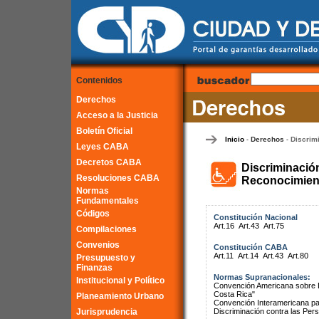
Contenidos
Derechos
Acceso a la Justicia
Boletín Oficial
Inicio
Derechos
Discrim
-
-
Leyes CABA
Decretos CABA
Discriminació
Resoluciones CABA
Reconocimient
Normas
Fundamentales
Códigos
Constitución Nacional
Art.16
Art.43
Art.75
Compilaciones
Convenios
Constitución CABA
Art.11
Art.14
Art.43
Art.80
Presupuesto y
Finanzas
Normas Supranacionales:
Institucional y Político
Convención Americana sobre 
Costa Rica"
Planeamiento Urbano
Convención Interamericana par
Jurisprudencia
Discriminación contra las Pe