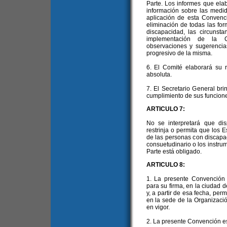
Parte. Los informes que ela
información sobre las medi
aplicación de esta Convenc
eliminación de todas las fo
discapacidad, las circunsta
implementación de la C
observaciones y sugerencia
progresivo de la misma.
6. El Comité elaborará su 
absoluta.
7. El Secretario General br
cumplimiento de sus funcion
ARTICULO 7:
No se interpretará que di
restrinja o permita que los E
de las personas con discapa
consuetudinario o los instru
Parte está obligado.
ARTICULO 8:
1. La presente Convención 
para su firma, en la ciudad 
y, a partir de esa fecha, per
en la sede de la Organizaci
en vigor.
2. La presente Convención est