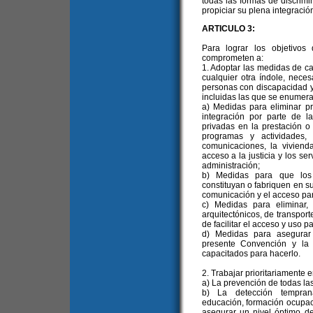
todas las formas de discrim
propiciar su plena integració
ARTICULO 3:
Para lograr los objetivos
comprometen a:
1. Adoptar las medidas de car
cualquier otra índole, neces
personas con discapacidad y 
incluidas las que se enumeran
a) Medidas para eliminar pr
integración por parte de l
privadas en la prestación o 
programas y actividades,
comunicaciones, la vivienda
acceso a la justicia y los ser
administración;
b) Medidas para que los e
constituyan o fabriquen en sus
comunicación y el acceso pa
c) Medidas para eliminar,
arquitectónicos, de transport
de facilitar el acceso y uso 
d) Medidas para asegurar
presente Convención y la l
capacitados para hacerlo.
2. Trabajar prioritariamente e
a) La prevención de todas la
b) La detección temprana 
educación, formación ocupaci
asegurar un nivel óptimo d