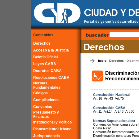
Contenidos
Derechos
Acceso a la Justicia
Boletín Oficial
Inicio
Derechos
Discrim
-
-
Leyes CABA
Decretos CABA
Discriminació
Resoluciones CABA
Reconocimient
Normas
Fundamentales
Códigos
Constitución Nacional
Art.16
Art.43
Art.75
Compilaciones
Convenios
Constitución CABA
Art.11
Art.14
Art.43
Art.80
Presupuesto y
Finanzas
Normas Supranacionales:
Institucional y Político
Convención Americana sobre 
Costa Rica"
Planeamiento Urbano
Convención Interamericana par
Jurisprudencia
Discriminación contra las Pe