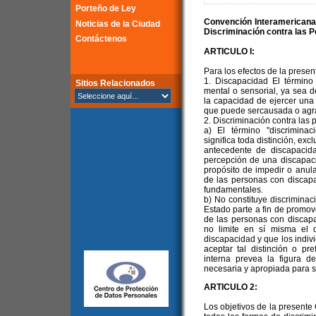
Porteño de Ley
Convención Interamericana
Noticias de la Ciudad
Discriminación contra las 
Contáctenos
ARTICULO I:
Para los efectos de la prese
1. Discapacidad El término "
Sitios Relacionados
mental o sensorial, ya sea 
la capacidad de ejercer una 
que puede sercausada o agra
2. Discriminación contra las
a) El término "discrimina
significa toda distinción, ex
antecedente de discapacid
percepción de una discapaci
propósito de impedir o anula
de las personas con discap
fundamentales.
b) No constituye discriminac
Estado parte a fin de promove
de las personas con discapa
no limite en sí misma el 
discapacidad y que los indi
aceptar tal distinción o pr
interna prevea la figura de
necesaria y apropiada para su
ARTICULO 2:
Los objetivos de la presente