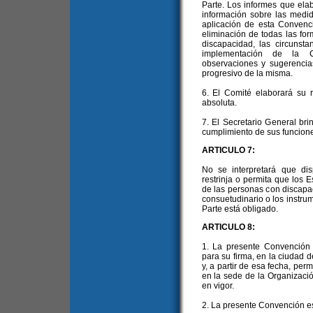
Parte. Los informes que ela
información sobre las medi
aplicación de esta Convenc
eliminación de todas las fo
discapacidad, las circunsta
implementación de la C
observaciones y sugerencia
progresivo de la misma.
6. El Comité elaborará su 
absoluta.
7. El Secretario General br
cumplimiento de sus funcion
ARTICULO 7:
No se interpretará que di
restrinja o permita que los E
de las personas con discapa
consuetudinario o los instru
Parte está obligado.
ARTICULO 8:
1. La presente Convención 
para su firma, en la ciudad 
y, a partir de esa fecha, per
en la sede de la Organizaci
en vigor.
2. La presente Convención est