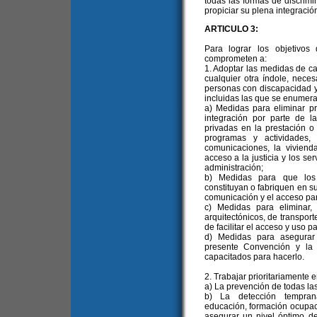
todas las formas de discrim
propiciar su plena integració
ARTICULO 3:
Para lograr los objetivos
comprometen a:
1. Adoptar las medidas de car
cualquier otra índole, neces
personas con discapacidad y 
incluidas las que se enumeran
a) Medidas para eliminar pr
integración por parte de l
privadas en la prestación o 
programas y actividades,
comunicaciones, la vivienda
acceso a la justicia y los ser
administración;
b) Medidas para que los e
constituyan o fabriquen en sus
comunicación y el acceso pa
c) Medidas para eliminar,
arquitectónicos, de transport
de facilitar el acceso y uso 
d) Medidas para asegurar
presente Convención y la l
capacitados para hacerlo.
2. Trabajar prioritariamente e
a) La prevención de todas la
b) La detección temprana 
educación, formación ocupaci
asegurar un nivel óptimo d