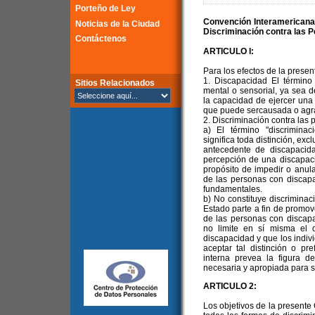
Porteño de Ley
Convención Interamericana
Noticias de la Ciudad
Discriminación contra las 
Contáctenos
ARTICULO I:
Para los efectos de la prese
1. Discapacidad El término "
Sitios Relacionados
mental o sensorial, ya sea 
la capacidad de ejercer una 
que puede sercausada o agra
2. Discriminación contra las
a) El término "discrimina
significa toda distinción, ex
antecedente de discapacid
percepción de una discapaci
propósito de impedir o anula
de las personas con discap
fundamentales.
b) No constituye discriminac
Estado parte a fin de promove
de las personas con discapa
no limite en sí misma el 
discapacidad y que los indi
aceptar tal distinción o pr
interna prevea la figura de
necesaria y apropiada para su
ARTICULO 2:
Los objetivos de la presente