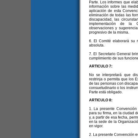
Parte. Los informes que ela
información sobre las medi
aplicación de esta Convenc
eliminación de todas las fo
discapacidad, las circunsta
implementación de la C
observaciones y sugerencia
progresivo de la misma.
6. El Comité elaborará su 
absoluta.
7. El Secretario General br
cumplimiento de sus funcion
ARTICULO 7:
No se interpretará que di
restrinja o permita que los E
de las personas con discapa
consuetudinario o los instru
Parte está obligado.
ARTICULO 8:
1. La presente Convención 
para su firma, en la ciudad 
y, a partir de esa fecha, per
en la sede de la Organizaci
en vigor.
2. La presente Convención est