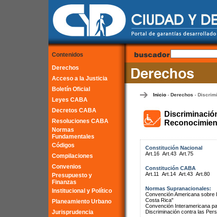
Contenidos
Derechos
Acceso a la Justicia
Boletín Oficial
Inicio
Derechos
Discrim
-
-
Leyes CABA
Decretos CABA
Discriminació
Resoluciones CABA
Reconocimient
Normas
Fundamentales
Códigos
Constitución Nacional
Art.16
Art.43
Art.75
Compilaciones
Convenios
Constitución CABA
Art.11
Art.14
Art.43
Art.80
Presupuesto y
Finanzas
Normas Supranacionales:
Institucional y Político
Convención Americana sobre 
Costa Rica"
Planeamiento Urbano
Convención Interamericana par
Jurisprudencia
Discriminación contra las Pe