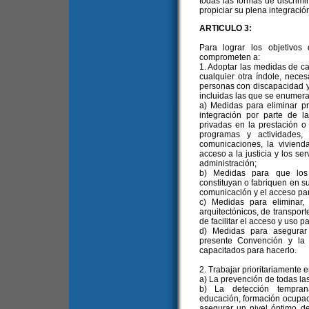
todas las formas de discrim
propiciar su plena integració
ARTICULO 3:
Para lograr los objetivos
comprometen a:
1. Adoptar las medidas de car
cualquier otra índole, neces
personas con discapacidad y 
incluidas las que se enumeran
a) Medidas para eliminar pr
integración por parte de l
privadas en la prestación o 
programas y actividades,
comunicaciones, la vivienda
acceso a la justicia y los ser
administración;
b) Medidas para que los e
constituyan o fabriquen en sus
comunicación y el acceso pa
c) Medidas para eliminar,
arquitectónicos, de transport
de facilitar el acceso y uso 
d) Medidas para asegurar
presente Convención y la l
capacitados para hacerlo.
2. Trabajar prioritariamente e
a) La prevención de todas la
b) La detección temprana 
educación, formación ocupaci
asegurar un nivel óptimo d