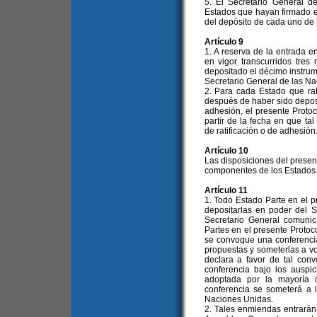
5. El Secretario General d
Estados que hayan firmado el
del depósito de cada uno de l
Artículo 9
1. A reserva de la entrada en
en vigor transcurridos tres
depositado el décimo instrum
Secretario General de las Na
2. Para cada Estado que rat
después de haber sido deposi
adhesión, el presente Protoc
partir de la fecha en que ta
de ratificación o de adhesión
Artículo 10
Las disposiciones del present
componentes de los Estados f
Artículo 11
1. Todo Estado Parte en el 
depositarlas en poder del S
Secretario General comuni
Partes en el presente Protoc
se convoque una conferencia
propuestas y someterlas a vo
declara a favor de tal conv
conferencia bajo los ausp
adoptada por la mayoría 
conferencia se someterá a 
Naciones Unidas.
2. Tales enmiendas entrarán