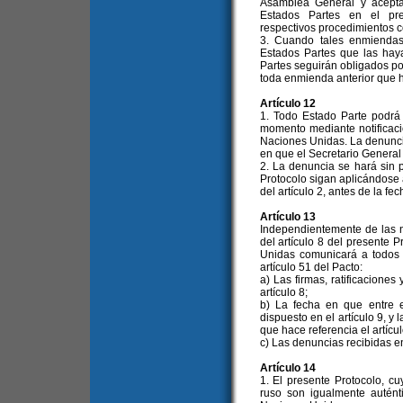
Asamblea General y acepta
Estados Partes en el pre
respectivos procedimientos c
3. Cuando tales enmiendas 
Estados Partes que las hay
Partes seguirán obligados por
toda enmienda anterior que 
Artículo 12
1. Todo Estado Parte podrá 
momento mediante notificació
Naciones Unidas. La denuncia
en que el Secretario General 
2. La denuncia se hará sin p
Protocolo sigan aplicándose 
del artículo 2, antes de la fe
Artículo 13
Independientemente de las n
del artículo 8 del presente P
Unidas comunicará a todos 
artículo 51 del Pacto:
a) Las firmas, ratificacione
artículo 8;
b) La fecha en que entre e
dispuesto en el artículo 9, y
que hace referencia el artícul
c) Las denuncias recibidas en 
Artículo 14
1. El presente Protocolo, cu
ruso son igualmente autént