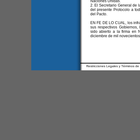
Naciones Unidas.
2. El Secretario General de 
del presente Protocolo a to
del Pacto.
EN FE DE LO CUAL, los infra
sus respectivos Gobiernos, 
sido abierto a la firma en
diciembre de mil novecientos 
Restricciones Legales y Términos de