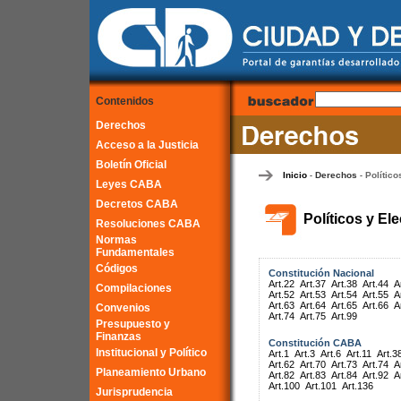
Contenidos
Derechos
Acceso a la Justicia
Boletín Oficial
Inicio
Derechos
Político
-
-
Leyes CABA
Decretos CABA
Políticos y El
Resoluciones CABA
Normas
Fundamentales
Códigos
Constitución Nacional
Art.22
Art.37
Art.38
Art.44
A
Compilaciones
Art.52
Art.53
Art.54
Art.55
A
Art.63
Art.64
Art.65
Art.66
A
Convenios
Art.74
Art.75
Art.99
Presupuesto y
Finanzas
Constitución CABA
Institucional y Político
Art.1
Art.3
Art.6
Art.11
Art.3
Art.62
Art.70
Art.73
Art.74
A
Planeamiento Urbano
Art.82
Art.83
Art.84
Art.92
A
Art.100
Art.101
Art.136
Jurisprudencia