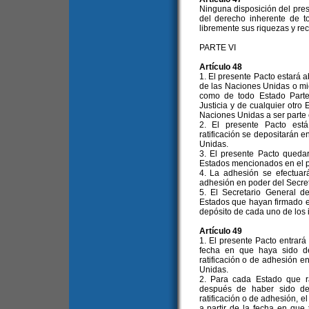
Ninguna disposición del pre
del derecho inherente de to
libremente sus riquezas y rec
PARTE VI
Artículo 48
1. El presente Pacto estará a
de las Naciones Unidas o mi
como de todo Estado Parte 
Justicia y de cualquier otro
Naciones Unidas a ser parte 
2. El presente Pacto está
ratificación se depositarán 
Unidas.
3. El presente Pacto quedar
Estados mencionados en el pá
4. La adhesión se efectuar
adhesión en poder del Secre
5. El Secretario General d
Estados que hayan firmado el
depósito de cada uno de los i
Artículo 49
1. El presente Pacto entrará 
fecha en que haya sido de
ratificación o de adhesión e
Unidas.
2. Para cada Estado que ra
después de haber sido dep
ratificación o de adhesión, e
a partir de la fecha en que