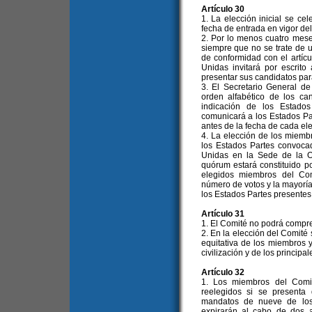
Artículo 30
1. La elección inicial se c
fecha de entrada en vigor del
2. Por lo menos cuatro mese
siempre que no se trate de 
de conformidad con el artícu
Unidas invitará por escrito
presentar sus candidatos par
3. El Secretario General de
orden alfabético de los ca
indicación de los Estado
comunicará a los Estados Pa
antes de la fecha de cada ele
4. La elección de los miemb
los Estados Partes convoca
Unidas en la Sede de la Or
quórum estará constituido p
elegidos miembros del Co
número de votos y la mayoría
los Estados Partes presentes 
Artículo 31
1. El Comité no podrá compr
2. En la elección del Comité 
equitativa de los miembros y
civilización y de los principal
Artículo 32
1. Los miembros del Comit
reelegidos si se presenta
mandatos de nueve de los
expirarán al cabo de dos 