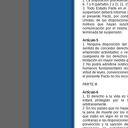
2. La disposición precedente
6, 7 y 8 (párrafos 1 y 2), 11, 1
3. Todo Estado Parte en el
suspensión deberá informar 
el presente Pacto, por con
Unidas, de las disposicion
motivos que hayan susc
comunicación por el mismo
terminada tal suspensión.
Artículo 5
1. Ninguna disposición del
sentido de conceder derech
emprender actividades o re
cualquiera de los derechos
limitación en mayor medida qu
2. No podrá admitirse restr
humanos fundamentales rec
virtud de leyes, convencione
el presente Pacto no los rec
PARTE III
Artículo 6
1. El derecho a la vida es
estará protegido por la 
arbitrariamente.
2. En los países que no haya
la pena de muerte por los m
que estén en vigor en el m
contrarias a las disposicione
prevención y la sanción de