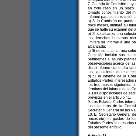
7. Cuando la Comisión haya 
en todo caso en un plazo
tomado conocimiento del mi
informe para su transmisión a
a) Si la Comisión no puede 
doce meses, limitará su inf
que se halle su examen del a
b) Si se alcanza una soluci
los derechos humanos reco
limitará su informe a una b
alcanzada;
c) Si no se alcanza una soluc
Comisión incluirá sus conc
pertinentes al asunto plante
observaciones acerca de las 
dicho informe contendrá tam
las exposiciones orales hech
d) Si el informe de la Comi
Estados Partes interesados n
los tres meses siguientes a
términos del informe de la C
8. Las disposiciones de este
previstas en el artículo 41.
9. Los Estados Partes intere
los miembros de la Comisi
Secretario General de las Na
10. El Secretario General d
necesario, los gastos de l
Estados Partes interesados 
del presente artículo.
Artículo 43