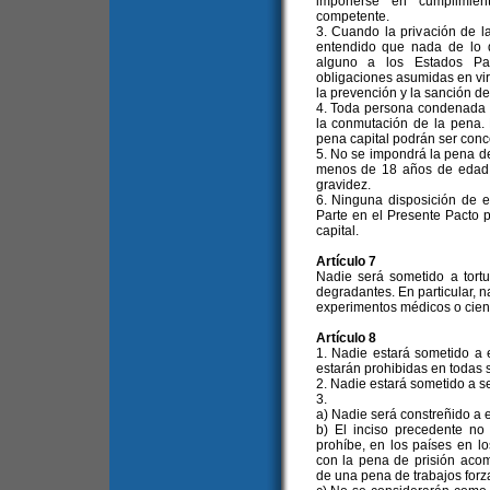
imponerse en cumplimient
competente.
3. Cuando la privación de la
entendido que nada de lo 
alguno a los Estados Pa
obligaciones asumidas en vir
la prevención y la sanción de
4. Toda persona condenada a 
la conmutación de la pena. 
pena capital podrán ser conc
5. No se impondrá la pena d
menos de 18 años de edad, 
gravidez.
6. Ninguna disposición de e
Parte en el Presente Pacto 
capital.
Artículo 7
Nadie será sometido a tortu
degradantes. En particular, n
experimentos médicos o cient
Artículo 8
1. Nadie estará sometido a e
estarán prohibidas en todas 
2. Nadie estará sometido a s
3.
a) Nadie será constreñido a e
b) El inciso precedente no
prohíbe, en los países en lo
con la pena de prisión acom
de una pena de trabajos forz