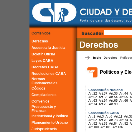
Contenidos
Derechos
Acceso a la Justicia
Boletín Oficial
Inicio
Derechos
Político
-
-
Leyes CABA
Decretos CABA
Políticos y El
Resoluciones CABA
Normas
Fundamentales
Códigos
Constitución Nacional
Art.22
Art.37
Art.38
Art.44
A
Compilaciones
Art.52
Art.53
Art.54
Art.55
A
Art.63
Art.64
Art.65
Art.66
A
Convenios
Art.74
Art.75
Art.99
Presupuesto y
Finanzas
Constitución CABA
Institucional y Político
Art.1
Art.3
Art.6
Art.11
Art.3
Art.62
Art.70
Art.73
Art.74
A
Planeamiento Urbano
Art.82
Art.83
Art.84
Art.92
A
Art.100
Art.101
Art.136
Jurisprudencia