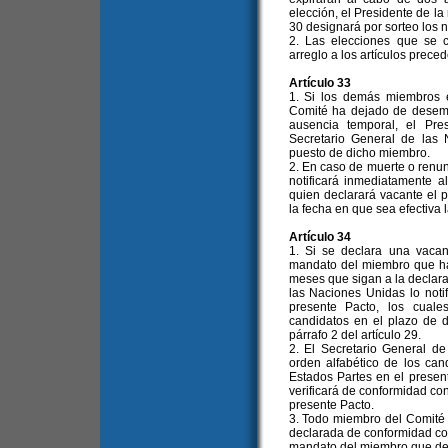
elección, el Presidente de la
30 designará por sorteo los
2. Las elecciones que se 
arreglo a los artículos prece
Artículo 33
1. Si los demás miembros 
Comité ha dejado de desemp
ausencia temporal, el Pre
Secretario General de las 
puesto de dicho miembro.
2. En caso de muerte o renun
notificará inmediatamente a
quien declarará vacante el p
la fecha en que sea efectiva 
Artículo 34
1. Si se declara una vacan
mandato del miembro que ha 
meses que sigan a la declara
las Naciones Unidas lo noti
presente Pacto, los cuale
candidatos en el plazo de 
párrafo 2 del artículo 29.
2. El Secretario General de
orden alfabético de los can
Estados Partes en el present
verificará de conformidad con
presente Pacto.
3. Todo miembro del Comité 
declarada de conformidad con 
mandato del miembro que dej