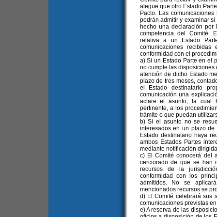
alegue que otro Estado Parte
Pacto. Las comunicaciones h
podrán admitir y examinar s
hecho una declaración por 
competencia del Comité. E
relativa a un Estado Par
comunicaciones recibidas 
conformidad con el procedimi
a) Si un Estado Parte en el 
no cumple las disposiciones d
atención de dicho Estado me
plazo de tres meses, contad
el Estado destinatario pr
comunicación una explicació
aclare el asunto, la cual
pertinente, a los procedimie
trámite o que puedan utilizar
b) Si el asunto no se resue
interesados en un plazo de
Estado destinatario haya re
ambos Estados Partes inter
mediante notificación dirigida
c) El Comité conocerá del
cerciorado de que se han i
recursos de la jurisdicc
conformidad con los princi
admitidos. No se aplicar
mencionados recursos se pro
d) El Comité celebrará sus 
comunicaciones previstas en e
e) A reserva de las disposici
oficios a disposición de los 