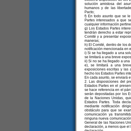
solución amistosa del asu
humanos y de las libertad
Pacto;
f) En todo asunto que se le
Partes interesados a que se
cualquier información pertine
g) Los Estados Partes intere
tendrán derecho a estar rep
Comité y a presentar exposi
maneras;
h) El Comité, dentro de los d
notificación mencionada en el
i) Si se ha llegado a una sol
se limitará a una breve expos
ii) Si no se ha llegado a una
e), se limitará a una bre
exposiciones escritas y las
hecho los Estados Partes int
En cada asunto, se enviará el
2. Las disposiciones del pr
Estados Partes en el presen
se hace referencia en el párr
serán depositadas por los E
de la Naciones Unidas, qui
Estados Partes. Toda decla
mediante notificación dirig
obstáculo para que se exa
comunicación ya transmitid
ninguna nueva comunicación 
General de las Naciones Unida
declaración, a menos que el
declaración.