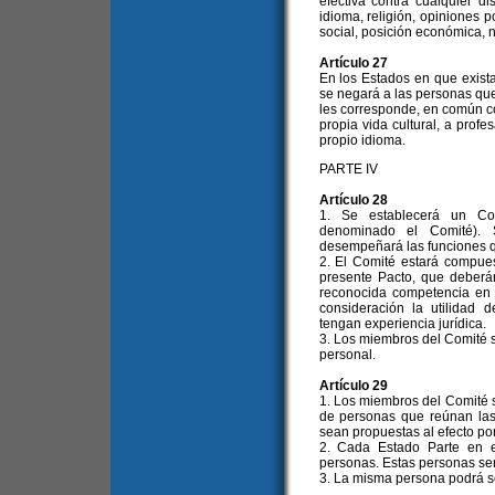
efectiva contra cualquier di
idioma, religión, opiniones p
social, posición económica, n
Artículo 27
En los Estados en que existan
se negará a las personas qu
les corresponde, en común c
propia vida cultural, a profe
propio idioma.
PARTE IV
Artículo 28
1. Se establecerá un C
denominado el Comité).
desempeñará las funciones q
2. El Comité estará compues
presente Pacto, que deberá
reconocida competencia en
consideración la utilidad 
tengan experiencia jurídica.
3. Los miembros del Comité se
personal.
Artículo 29
1. Los miembros del Comité s
de personas que reúnan las 
sean propuestas al efecto por
2. Cada Estado Parte en e
personas. Estas personas se
3. La misma persona podrá s