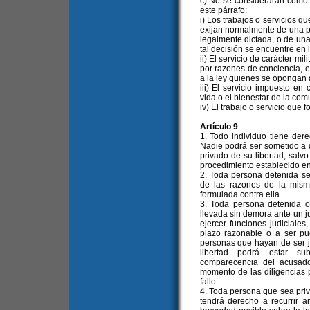
c) No se considerarán como "t
este párrafo:
i) Los trabajos o servicios q
exijan normalmente de una pe
legalmente dictada, o de un
tal decisión se encuentre en 
ii) El servicio de carácter mi
por razones de conciencia, e
a la ley quienes se opongan a
iii) El servicio impuesto e
vida o el bienestar de la com
iv) El trabajo o servicio que 
Artículo 9
1. Todo individuo tiene dere
Nadie podrá ser sometido a d
privado de su libertad, salvo
procedimiento establecido en
2. Toda persona detenida se
de las razones de la misma
formulada contra ella.
3. Toda persona detenida o
llevada sin demora ante un ju
ejercer funciones judiciale
plazo razonable o a ser pue
personas que hayan de ser j
libertad podrá estar s
comparecencia del acusado
momento de las diligencias p
fallo.
4. Toda persona que sea priva
tendrá derecho a recurrir a