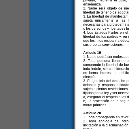
privado, mediante el culto, 
enseñanza.
2. Nadie será objeto de m
libertad de tener o de adoptar
3. La libertad de manifestar 
sujeta únicamente a las l
necesarias para proteger la s
o los derechos y libertades 
4. Los Estados Partes en el
libertad de los padres y, en 
que los hijos reciban la educ
sus propias convicciones.
Artículo 19
1. Nadie podrá ser molestado
2. Toda persona tiene dere
comprende la libertad de busc
toda índole, sin consideració
en forma impresa o artísti
elección.
3. El ejercicio del derecho p
deberes y responsabilidade
sujeto a ciertas restriccion
fijadas por la ley y ser neces
a) Asegurar el respeto a los 
b) La protección de la segur
moral públicas.
Artículo 20
1. Toda propaganda en favor d
2. Toda apología del odio 
incitación a la discriminación