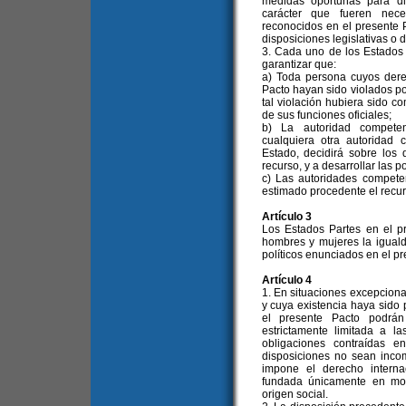
medidas oportunas para dic
carácter que fueren nece
reconocidos en el presente 
disposiciones legislativas o d
3. Cada uno de los Estados
garantizar que:
a) Toda persona cuyos dere
Pacto hayan sido violados po
tal violación hubiera sido c
de sus funciones oficiales;
b) La autoridad competente
cualquiera otra autoridad 
Estado, decidirá sobre los
recurso, y a desarrollar las p
c) Las autoridades compete
estimado procedente el recur
Artículo 3
Los Estados Partes en el p
hombres y mujeres la iguald
políticos enunciados en el pr
Artículo 4
1. En situaciones excepciona
y cuya existencia haya sido 
el presente Pacto podrán
estrictamente limitada a l
obligaciones contraídas e
disposiciones no sean inco
impone el derecho interna
fundada únicamente en moti
origen social.