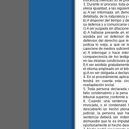
inocencia mientras no se prue
3. Durante el proceso, toda 
plena igualdad, a las siguien
a) A ser informada sin de
detallada, de la naturaleza y
b) A disponer del tiempo y 
su defensa y a comunicarse c
c) A ser juzgada sin dilacion
d) A hallarse presente en e
asistida por un defensor de
defensor, del derecho que le 
justicia lo exija, a que se 
careciere de medios suficien
e) A interrogar o hace inte
comparecencia de los testig
en las mismas condiciones qu
f) A ser asistida gratuitamen
el idioma empleado en el trib
g) A no ser obligada a declar
4. En el procedimiento aplic
tendrá en cuenta esta cir
readaptación social.
5. Toda persona declarada c
fallo condenatorio y la pen
tribunal superior, conforme a l
6. Cuando una sentencia c
revocada, o el condenado 
descubierto un hecho plena
judicial, la persona que 
sentencia deberá ser inde
demuestre que le es imputab
oportunamente el hecho des