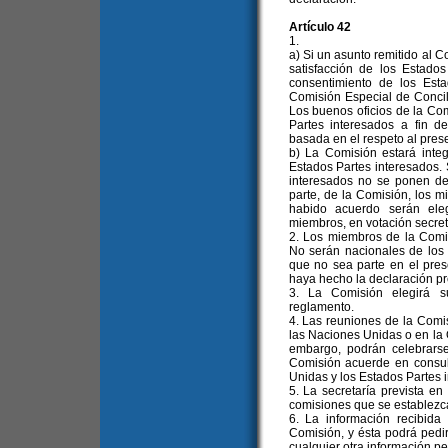
Artículo 42
1.
a) Si un asunto remitido al C
satisfacción de los Estados
consentimiento de los Est
Comisión Especial de Concil
Los buenos oficios de la Co
Partes interesados a fin d
basada en el respeto al pres
b) La Comisión estará inte
Estados Partes interesados. S
interesados no se ponen de
parte, de la Comisión, los 
habido acuerdo serán ele
miembros, en votación secret
2. Los miembros de la Comis
No serán nacionales de los 
que no sea parte en el pres
haya hecho la declaración prev
3. La Comisión elegirá s
reglamento.
4. Las reuniones de la Comi
las Naciones Unidas o en la 
embargo, podrán celebrarse
Comisión acuerde en consul
Unidas y los Estados Partes 
5. La secretaría prevista en 
comisiones que se establezcan
6. La información recibida 
Comisión, y ésta podrá pedir
cualquier otra información pe