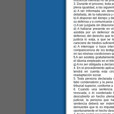
inocencia mientras no se prue
3. Durante el proceso, toda 
plena igualdad, a las siguien
a) A ser informada sin de
detallada, de la naturaleza y
b) A disponer del tiempo y 
su defensa y a comunicarse c
c) A ser juzgada sin dilacion
d) A hallarse presente en e
asistida por un defensor de
defensor, del derecho que le 
justicia lo exija, a que se 
careciere de medios suficien
e) A interrogar o hace inte
comparecencia de los testig
en las mismas condiciones qu
f) A ser asistida gratuitamen
el idioma empleado en el trib
g) A no ser obligada a declar
4. En el procedimiento aplic
tendrá en cuenta esta cir
readaptación social.
5. Toda persona declarada c
fallo condenatorio y la pen
tribunal superior, conforme a l
6. Cuando una sentencia c
revocada, o el condenado 
descubierto un hecho plena
judicial, la persona que 
sentencia deberá ser inde
demuestre que le es imputab
oportunamente el hecho des