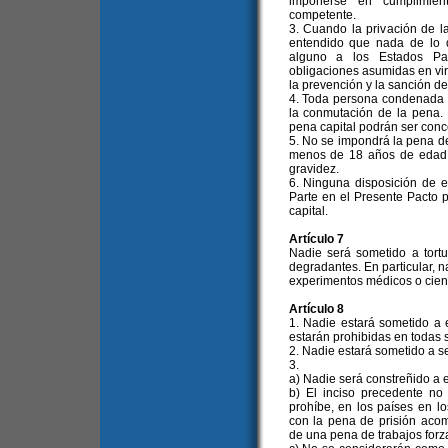
imponerse en cumplimient
competente.
3. Cuando la privación de la
entendido que nada de lo 
alguno a los Estados Pa
obligaciones asumidas en vir
la prevención y la sanción de
4. Toda persona condenada a 
la conmutación de la pena. 
pena capital podrán ser conc
5. No se impondrá la pena d
menos de 18 años de edad, 
gravidez.
6. Ninguna disposición de e
Parte en el Presente Pacto 
capital.
Artículo 7
Nadie será sometido a tortu
degradantes. En particular, n
experimentos médicos o cient
Artículo 8
1. Nadie estará sometido a e
estarán prohibidas en todas 
2. Nadie estará sometido a s
3.
a) Nadie será constreñido a e
b) El inciso precedente no
prohíbe, en los países en lo
con la pena de prisión acom
de una pena de trabajos forz