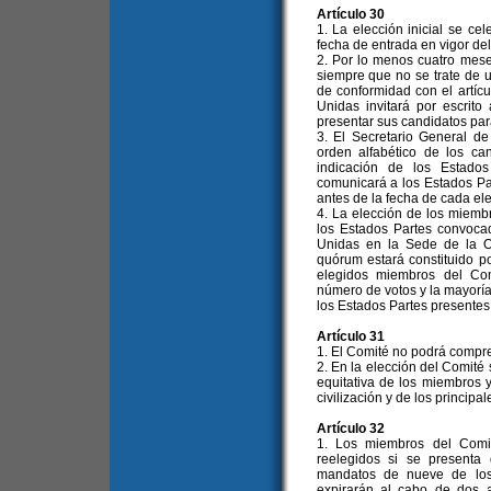
Artículo 30
1. La elección inicial se c
fecha de entrada en vigor del
2. Por lo menos cuatro mese
siempre que no se trate de 
de conformidad con el artícu
Unidas invitará por escrito
presentar sus candidatos par
3. El Secretario General de
orden alfabético de los ca
indicación de los Estado
comunicará a los Estados Pa
antes de la fecha de cada ele
4. La elección de los miemb
los Estados Partes convoca
Unidas en la Sede de la Or
quórum estará constituido p
elegidos miembros del Co
número de votos y la mayoría
los Estados Partes presentes 
Artículo 31
1. El Comité no podrá compr
2. En la elección del Comité 
equitativa de los miembros y
civilización y de los principal
Artículo 32
1. Los miembros del Comit
reelegidos si se presenta
mandatos de nueve de los
expirarán al cabo de dos 