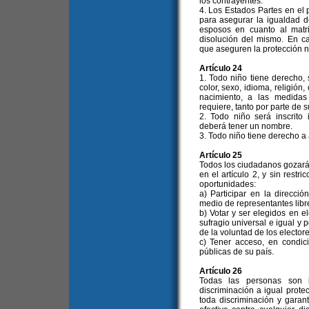
los contrayentes.
4. Los Estados Partes en el
para asegurar la igualdad 
esposos en cuanto al matr
disolución del mismo. En ca
que aseguren la protección ne
Artículo 24
1. Todo niño tiene derecho, 
color, sexo, idioma, religión
nacimiento, a las medida
requiere, tanto por parte de 
2. Todo niño será inscrit
deberá tener un nombre.
3. Todo niño tiene derecho a 
Artículo 25
Todos los ciudadanos gozará
en el artículo 2, y sin restr
oportunidades:
a) Participar en la direcci
medio de representantes libr
b) Votar y ser elegidos en el
sufragio universal e igual y 
de la voluntad de los electore
c) Tener acceso, en condic
públicas de su país.
Artículo 26
Todas las personas son i
discriminación a igual protec
toda discriminación y garan