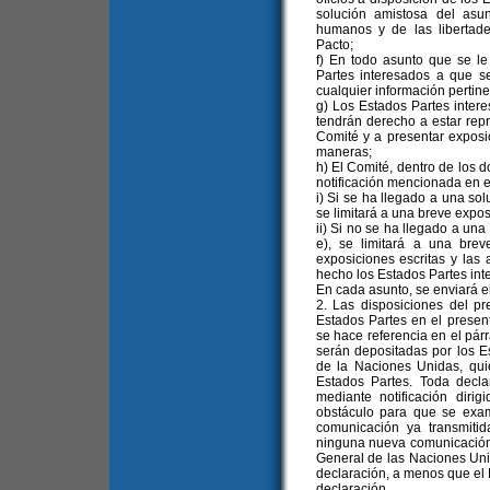
solución amistosa del asu
humanos y de las libertad
Pacto;
f) En todo asunto que se le
Partes interesados a que se
cualquier información pertine
g) Los Estados Partes intere
tendrán derecho a estar rep
Comité y a presentar exposi
maneras;
h) El Comité, dentro de los d
notificación mencionada en el
i) Si se ha llegado a una sol
se limitará a una breve expos
ii) Si no se ha llegado a una
e), se limitará a una bre
exposiciones escritas y las
hecho los Estados Partes int
En cada asunto, se enviará el
2. Las disposiciones del pr
Estados Partes en el presen
se hace referencia en el párr
serán depositadas por los E
de la Naciones Unidas, qui
Estados Partes. Toda decla
mediante notificación dirig
obstáculo para que se exa
comunicación ya transmitid
ninguna nueva comunicación 
General de las Naciones Unida
declaración, a menos que el
declaración.