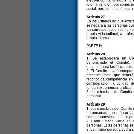
efectiva contra cualquier di
idioma, religión, opiniones p
social, posición económica, n
Artículo 27
En los Estados en que existan
se negará a las personas qu
les corresponde, en común c
propia vida cultural, a profe
propio idioma.
PARTE IV
Artículo 28
1. Se establecerá un C
denominado el Comité).
desempeñará las funciones q
2. El Comité estará compues
presente Pacto, que deberá
reconocida competencia en
consideración la utilidad 
tengan experiencia jurídica.
3. Los miembros del Comité se
personal.
Artículo 29
1. Los miembros del Comité s
de personas que reúnan las 
sean propuestas al efecto por
2. Cada Estado Parte en e
personas. Estas personas se
3. La misma persona podrá s