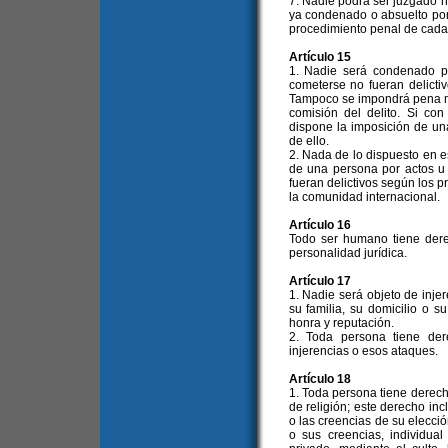
7. Nadie podrá ser juzgado ni
ya condenado o absuelto por 
procedimiento penal de cada
Artículo 15
1. Nadie será condenado p
cometerse no fueran delicti
Tampoco se impondrá pena má
comisión del delito. Si con
dispone la imposición de un
de ello.
2. Nada de lo dispuesto en es
de una persona por actos u
fueran delictivos según los p
la comunidad internacional.
Artículo 16
Todo ser humano tiene dere
personalidad jurídica.
Artículo 17
1. Nadie será objeto de injer
su familia, su domicilio o s
honra y reputación.
2. Toda persona tiene der
injerencias o esos ataques.
Artículo 18
1. Toda persona tiene derech
de religión; este derecho incl
o las creencias de su elecció
o sus creencias, individua