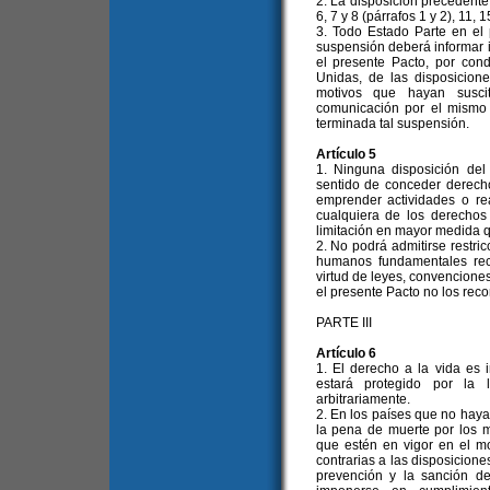
2. La disposición precedente
6, 7 y 8 (párrafos 1 y 2), 11, 1
3. Todo Estado Parte en el
suspensión deberá informar 
el presente Pacto, por con
Unidas, de las disposicion
motivos que hayan susc
comunicación por el mismo
terminada tal suspensión.
Artículo 5
1. Ninguna disposición del
sentido de conceder derech
emprender actividades o re
cualquiera de los derechos
limitación en mayor medida qu
2. No podrá admitirse restr
humanos fundamentales rec
virtud de leyes, convencione
el presente Pacto no los rec
PARTE III
Artículo 6
1. El derecho a la vida es
estará protegido por la 
arbitrariamente.
2. En los países que no haya
la pena de muerte por los m
que estén en vigor en el m
contrarias a las disposicione
prevención y la sanción de