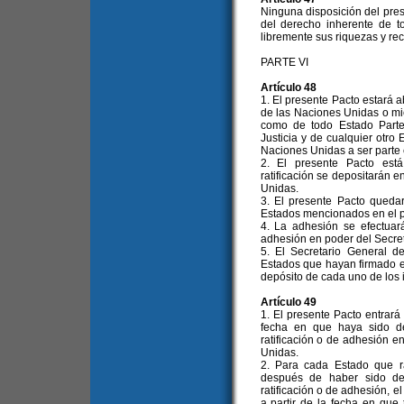
Ninguna disposición del pre
del derecho inherente de to
libremente sus riquezas y rec
PARTE VI
Artículo 48
1. El presente Pacto estará a
de las Naciones Unidas o mi
como de todo Estado Parte 
Justicia y de cualquier otro
Naciones Unidas a ser parte 
2. El presente Pacto está
ratificación se depositarán 
Unidas.
3. El presente Pacto quedar
Estados mencionados en el pá
4. La adhesión se efectuar
adhesión en poder del Secre
5. El Secretario General d
Estados que hayan firmado el
depósito de cada uno de los i
Artículo 49
1. El presente Pacto entrará 
fecha en que haya sido de
ratificación o de adhesión e
Unidas.
2. Para cada Estado que ra
después de haber sido dep
ratificación o de adhesión, e
a partir de la fecha en que