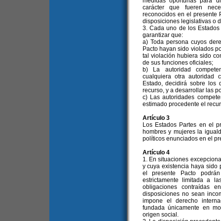
medidas oportunas para dic
carácter que fueren nece
reconocidos en el presente 
disposiciones legislativas o d
3. Cada uno de los Estados
garantizar que:
a) Toda persona cuyos dere
Pacto hayan sido violados po
tal violación hubiera sido c
de sus funciones oficiales;
b) La autoridad competente
cualquiera otra autoridad 
Estado, decidirá sobre los
recurso, y a desarrollar las p
c) Las autoridades compete
estimado procedente el recur
Artículo 3
Los Estados Partes en el p
hombres y mujeres la iguald
políticos enunciados en el pr
Artículo 4
1. En situaciones excepciona
y cuya existencia haya sido 
el presente Pacto podrán
estrictamente limitada a l
obligaciones contraídas e
disposiciones no sean inco
impone el derecho interna
fundada únicamente en moti
origen social.