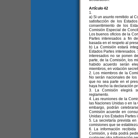
Artículo 42
1.
a) Si un asunto remitido al C
satisfacción de los Estados
consentimiento de los Est
Comisión Especial de Concil
Los buenos oficios de la Co
Partes interesados a fin d
basada en el respeto al pres
b) La Comisión estará inte
Estados Partes interesados. S
interesados no se ponen de
parte, de la Comisión, los 
habido acuerdo serán ele
miembros, en votación secret
2. Los miembros de la Comis
No serán nacionales de los 
que no sea parte en el pres
haya hecho la declaración prev
3. La Comisión elegirá s
reglamento.
4. Las reuniones de la Comi
las Naciones Unidas o en la 
embargo, podrán celebrarse
Comisión acuerde en consul
Unidas y los Estados Partes 
5. La secretaría prevista en 
comisiones que se establezcan
6. La información recibida 
Comisión, y ésta podrá pedir
cualquier otra información pe