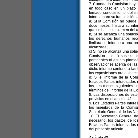
7. Cuando la Comisión haya 
en todo caso en un plazo
tomado conocimiento del mi
informe para su transmisión a
a) Si la Comisión no puede 
doce meses, limitará su inf
que se halle su examen del a
b) Si se alcanza una soluci
los derechos humanos reco
limitará su informe a una b
alcanzada;
c) Si no se alcanza una soluc
Comisión incluirá sus conc
pertinentes al asunto plante
observaciones acerca de las 
dicho informe contendrá tam
las exposiciones orales hech
d) Si el informe de la Comi
Estados Partes interesados n
los tres meses siguientes a
términos del informe de la C
8. Las disposiciones de este
previstas en el artículo 41.
9. Los Estados Partes intere
los miembros de la Comisi
Secretario General de las Na
10. El Secretario General d
necesario, los gastos de l
Estados Partes interesados 
del presente artículo.
Artículo 43