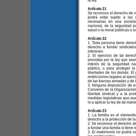
la ley.
Artículo 21
Se reconoce el derecho de reu
podrá estar sujeto a las 
necesarias en una socieda
nacional, de la seguridad p
salud o la moral públicas o l
Artículo 22
1. Toda persona tiene derech
derecho a fundar sindicatos
intereses.
2. El ejercicio de tal derec
previstas por la ley que se
interés de la seguridad na
público, o para proteger l
libertades de los demás. El 
restricciones legales al ejer
de las fuerzas armadas y de l
3. Ninguna disposición de es
Convenio de la Organización 
libertad sindical y a la pr
medidas legislativas que pu
ni a aplicar la ley de tal m
Artículo 23
1. La familia es el element
derecho a la protección de la
2. Se reconoce el derecho de
a fundar una familia si tiene 
3. El matrimonio no podrá ce