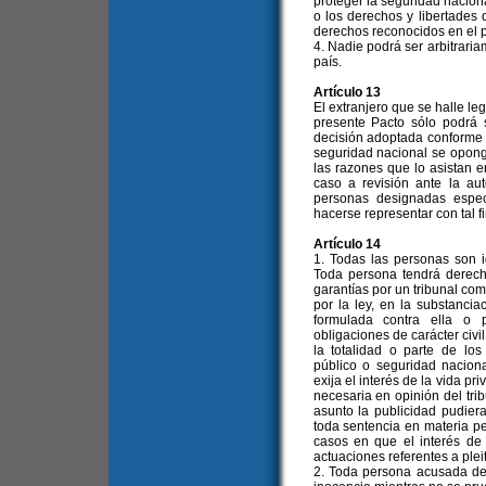
proteger la seguridad naciona
o los derechos y libertades
derechos reconocidos en el p
4. Nadie podrá ser arbitraria
país.
Artículo 13
El extranjero que se halle leg
presente Pacto sólo podrá
decisión adoptada conforme 
seguridad nacional se oponga
las razones que lo asistan 
caso a revisión ante la au
personas designadas espec
hacerse representar con tal fi
Artículo 14
1. Todas las personas son ig
Toda persona tendrá derech
garantías por un tribunal com
por la ley, en la substanci
formulada contra ella o 
obligaciones de carácter civi
la totalidad o parte de los
público o seguridad nacion
exija el interés de la vida pr
necesaria en opinión del tri
asunto la publicidad pudiera 
toda sentencia en materia pe
casos en que el interés de 
actuaciones referentes a plei
2. Toda persona acusada de