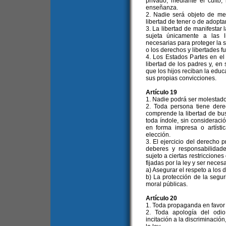
privado, mediante el culto, 
enseñanza.
2. Nadie será objeto de m
libertad de tener o de adoptar
3. La libertad de manifestar 
sujeta únicamente a las l
necesarias para proteger la s
o los derechos y libertades 
4. Los Estados Partes en el
libertad de los padres y, en 
que los hijos reciban la educ
sus propias convicciones.
Artículo 19
1. Nadie podrá ser molestado
2. Toda persona tiene dere
comprende la libertad de busc
toda índole, sin consideració
en forma impresa o artísti
elección.
3. El ejercicio del derecho p
deberes y responsabilidade
sujeto a ciertas restriccion
fijadas por la ley y ser neces
a) Asegurar el respeto a los 
b) La protección de la segur
moral públicas.
Artículo 20
1. Toda propaganda en favor d
2. Toda apología del odio 
incitación a la discriminación