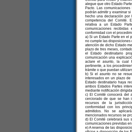
alegue que otro Estado Parte
Pacto. Las comunicaciones h
podrán admitir y examinar s
hecho una declaración por 
competencia del Comité. E
relativa a un Estado Par
comunicaciones recibidas 
conformidad con el procedimi
a) Si un Estado Parte en el 
no cumple las disposiciones d
atención de dicho Estado me
plazo de tres meses, contad
el Estado destinatario pr
comunicación una explicació
aclare el asunto, la cual
pertinente, a los procedimie
trámite o que puedan utilizar
b) Si el asunto no se resue
interesados en un plazo de
Estado destinatario haya re
ambos Estados Partes inter
mediante notificación dirigida
c) El Comité conocerá del
cerciorado de que se han i
recursos de la jurisdicc
conformidad con los princi
admitidos. No se aplicar
mencionados recursos se pro
d) El Comité celebrará sus 
comunicaciones previstas en e
e) A reserva de las disposici
oficios a disposición de los 