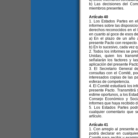
b) Las decisiones del Com
miembros presentes.
Artículo 40
1. Los Estados Partes en e
informes sobre las disposici
derechos reconocidos en el 
en cuanto al goce de esos d
a) En el plazo de un año a
presente Pacto con respecto 
b) En lo sucesivo, cada vez q
2. Todos los informes se pre
Unidas, quien los transm
señalarán los factores y las
aplicación del presente Pacto
3. El Secretario General 
consultas con el Comité, po
interesados copias de las p
esferas de competencia.
4. El Comité estudiará los in
presente Pacto. Transmitirá
estime oportunos, a los Estad
Consejo Económico y Socia
informes que haya recibido d
5. Los Estados Partes pod
cualquier comentario que s
artículo.
Artículo 41
1. Con arreglo al presente a
podrá declarar en cualqui
Comité para recibir y exami