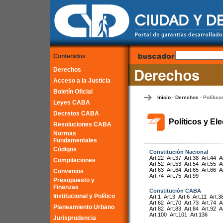
Contenidos
Derechos
Acceso a la Justicia
Boletín Oficial
Inicio
Derechos
Político
-
-
Leyes CABA
Decretos CABA
Políticos y El
Resoluciones CABA
Normas
Fundamentales
Códigos
Constitución Nacional
Art.22
Art.37
Art.38
Art.44
A
Compilaciones
Art.52
Art.53
Art.54
Art.55
A
Art.63
Art.64
Art.65
Art.66
A
Convenios
Art.74
Art.75
Art.99
Presupuesto y
Finanzas
Constitución CABA
Institucional y Político
Art.1
Art.3
Art.6
Art.11
Art.3
Art.62
Art.70
Art.73
Art.74
A
Planeamiento Urbano
Art.82
Art.83
Art.84
Art.92
A
Art.100
Art.101
Art.136
Jurisprudencia