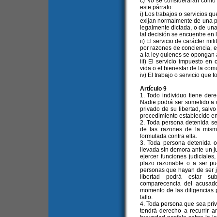
c) No se considerarán como "t
este párrafo:
i) Los trabajos o servicios q
exijan normalmente de una pe
legalmente dictada, o de un
tal decisión se encuentre en 
ii) El servicio de carácter mi
por razones de conciencia, e
a la ley quienes se opongan a
iii) El servicio impuesto e
vida o el bienestar de la com
iv) El trabajo o servicio que 
Artículo 9
1. Todo individuo tiene dere
Nadie podrá ser sometido a d
privado de su libertad, salvo
procedimiento establecido en
2. Toda persona detenida se
de las razones de la misma
formulada contra ella.
3. Toda persona detenida o
llevada sin demora ante un ju
ejercer funciones judiciale
plazo razonable o a ser pue
personas que hayan de ser j
libertad podrá estar s
comparecencia del acusado
momento de las diligencias p
fallo.
4. Toda persona que sea priva
tendrá derecho a recurrir a