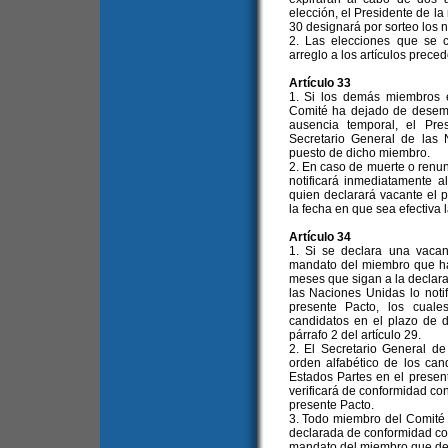
elección, el Presidente de la
30 designará por sorteo los
2. Las elecciones que se 
arreglo a los artículos prece
Artículo 33
1. Si los demás miembros 
Comité ha dejado de desemp
ausencia temporal, el Pre
Secretario General de las 
puesto de dicho miembro.
2. En caso de muerte o renun
notificará inmediatamente a
quien declarará vacante el p
la fecha en que sea efectiva 
Artículo 34
1. Si se declara una vacan
mandato del miembro que ha 
meses que sigan a la declara
las Naciones Unidas lo noti
presente Pacto, los cuale
candidatos en el plazo de 
párrafo 2 del artículo 29.
2. El Secretario General de
orden alfabético de los can
Estados Partes en el present
verificará de conformidad con
presente Pacto.
3. Todo miembro del Comité 
declarada de conformidad con 
mandato del miembro que dej