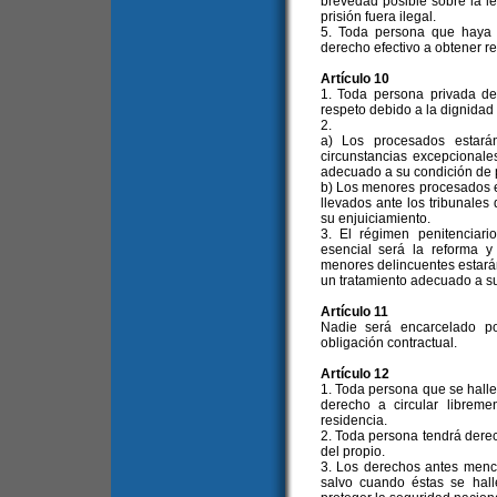
brevedad posible sobre la leg
prisión fuera ilegal.
5. Toda persona que haya s
derecho efectivo a obtener r
Artículo 10
1. Toda persona privada de
respeto debido a la dignidad
2.
a) Los procesados estará
circunstancias excepcionales
adecuado a su condición de
b) Los menores procesados e
llevados ante los tribunales 
su enjuiciamiento.
3. El régimen penitenciario
esencial será la reforma y
menores delincuentes estará
un tratamiento adecuado a su
Artículo 11
Nadie será encarcelado p
obligación contractual.
Artículo 12
1. Toda persona que se halle 
derecho a circular librem
residencia.
2. Toda persona tendrá derech
del propio.
3. Los derechos antes menci
salvo cuando éstas se hall