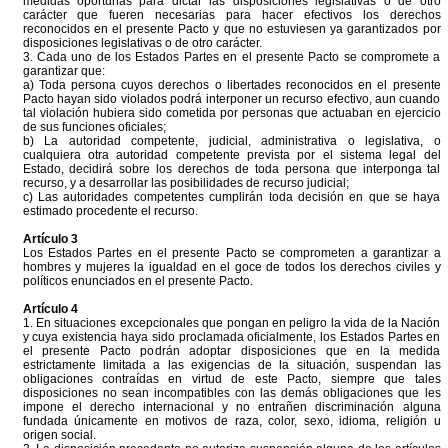
medidas oportunas para dictar las disposiciones legislativas o de otro
carácter que fueren necesarias para hacer efectivos los derechos
reconocidos en el presente Pacto y que no estuviesen ya garantizados por
disposiciones legislativas o de otro carácter.
3. Cada uno de los Estados Partes en el presente Pacto se compromete a
garantizar que:
a) Toda persona cuyos derechos o libertades reconocidos en el presente
Pacto hayan sido violados podrá interponer un recurso efectivo, aun cuando
tal violación hubiera sido cometida por personas que actuaban en ejercicio
de sus funciones oficiales;
b) La autoridad competente, judicial, administrativa o legislativa, o
cualquiera otra autoridad competente prevista por el sistema legal del
Estado, decidirá sobre los derechos de toda persona que interponga tal
recurso, y a desarrollar las posibilidades de recurso judicial;
c) Las autoridades competentes cumplirán toda decisión en que se haya
estimado procedente el recurso.
Artículo 3
Los Estados Partes en el presente Pacto se comprometen a garantizar a
hombres y mujeres la igualdad en el goce de todos los derechos civiles y
políticos enunciados en el presente Pacto.
Artículo 4
1. En situaciones excepcionales que pongan en peligro la vida de la Nación
y cuya existencia haya sido proclamada oficialmente, los Estados Partes en
el presente Pacto podrán adoptar disposiciones que en la medida
estrictamente limitada a las exigencias de la situación, suspendan las
obligaciones contraídas en virtud de este Pacto, siempre que tales
disposiciones no sean incompatibles con las demás obligaciones que les
impone el derecho internacional y no entrañen discriminación alguna
fundada únicamente en motivos de raza, color, sexo, idioma, religión u
origen social.