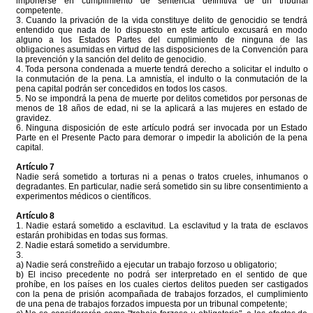
imponerse en cumplimiento de sentencia definitiva de un tribunal
competente.
3. Cuando la privación de la vida constituye delito de genocidio se tendrá
entendido que nada de lo dispuesto en este artículo excusará en modo
alguno a los Estados Partes del cumplimiento de ninguna de las
obligaciones asumidas en virtud de las disposiciones de la Convención para
la prevención y la sanción del delito de genocidio.
4. Toda persona condenada a muerte tendrá derecho a solicitar el indulto o
la conmutación de la pena. La amnistía, el indulto o la conmutación de la
pena capital podrán ser concedidos en todos los casos.
5. No se impondrá la pena de muerte por delitos cometidos por personas de
menos de 18 años de edad, ni se la aplicará a las mujeres en estado de
gravidez.
6. Ninguna disposición de este artículo podrá ser invocada por un Estado
Parte en el Presente Pacto para demorar o impedir la abolición de la pena
capital.
Artículo 7
Nadie será sometido a torturas ni a penas o tratos crueles, inhumanos o
degradantes. En particular, nadie será sometido sin su libre consentimiento a
experimentos médicos o científicos.
Artículo 8
1. Nadie estará sometido a esclavitud. La esclavitud y la trata de esclavos
estarán prohibidas en todas sus formas.
2. Nadie estará sometido a servidumbre.
3.
a) Nadie será constreñido a ejecutar un trabajo forzoso u obligatorio;
b) El inciso precedente no podrá ser interpretado en el sentido de que
prohíbe, en los países en los cuales ciertos delitos pueden ser castigados
con la pena de prisión acompañada de trabajos forzados, el cumplimiento
de una pena de trabajos forzados impuesta por un tribunal competente;