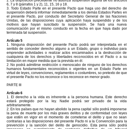
2. La disposición precedente no autoriza suspensión alguna de los artículos
6, 7 y 8 (párrafos 1 y 2), 11, 15, 16 y 18.
3. Todo Estado Parte en el presente Pacto que haga uso del derecho de
suspensión deberá informar inmediatamente a los demás Estados Partes en
el presente Pacto, por conducto del Secretario General de las Naciones
Unidas, de las disposiciones cuya aplicación haya suspendido y de los
motivos que hayan suscitado la suspensión. Se hará una nueva
comunicación por el mismo conducto en la fecha en que haya dado por
terminada tal suspensión.
Artículo 5
1. Ninguna disposición del presente Pacto podrá ser interpretada en el
sentido de conceder derecho alguno a un Estado, grupo o individuo para
emprender actividades o realizar actos encaminados a la destrucción de
cualquiera de los derechos y libertades reconocidos en el Pacto o a su
limitación en mayor medida que la prevista en él.
2. No podrá admitirse restricción o menoscabo de ninguno de los derechos
humanos fundamentales reconocidos o vigentes en un Estado Parte en
virtud de leyes, convenciones, reglamentos o costumbres, so pretexto de que
el presente Pacto no los reconoce o los reconoce en menor grado.
PARTE III
Artículo 6
1. El derecho a la vida es inherente a la persona humana. Este derecho
estará protegido por la ley. Nadie podrá ser privado de la vida
arbitrariamente.
2. En los países que no hayan abolido la pena capital sólo podrá imponerse
la pena de muerte por los más graves delitos y de conformidad con leyes
que estén en vigor en el momento de cometerse el delito y que no sean
contrarias a las disposiciones del presente Pacto ni a la Convención para la
prevención y la sanción del delito de genocidio. Esta pena sólo podrá