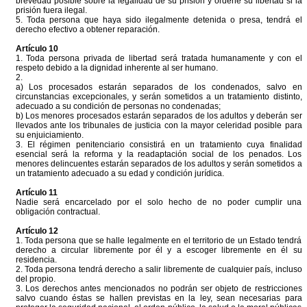
brevedad posible sobre la legalidad de su prisión y ordene su libertad si la
prisión fuera ilegal.
5. Toda persona que haya sido ilegalmente detenida o presa, tendrá el
derecho efectivo a obtener reparación.
Artículo 10
1. Toda persona privada de libertad será tratada humanamente y con el
respeto debido a la dignidad inherente al ser humano.
2.
a) Los procesados estarán separados de los condenados, salvo en
circunstancias excepcionales, y serán sometidos a un tratamiento distinto,
adecuado a su condición de personas no condenadas;
b) Los menores procesados estarán separados de los adultos y deberán ser
llevados ante los tribunales de justicia con la mayor celeridad posible para
su enjuiciamiento.
3. El régimen penitenciario consistirá en un tratamiento cuya finalidad
esencial será la reforma y la readaptación social de los penados. Los
menores delincuentes estarán separados de los adultos y serán sometidos a
un tratamiento adecuado a su edad y condición jurídica.
Artículo 11
Nadie será encarcelado por el solo hecho de no poder cumplir una
obligación contractual.
Artículo 12
1. Toda persona que se halle legalmente en el territorio de un Estado tendrá
derecho a circular libremente por él y a escoger libremente en él su
residencia.
2. Toda persona tendrá derecho a salir libremente de cualquier país, incluso
del propio.
3. Los derechos antes mencionados no podrán ser objeto de restricciones
salvo cuando éstas se hallen previstas en la ley, sean necesarias para