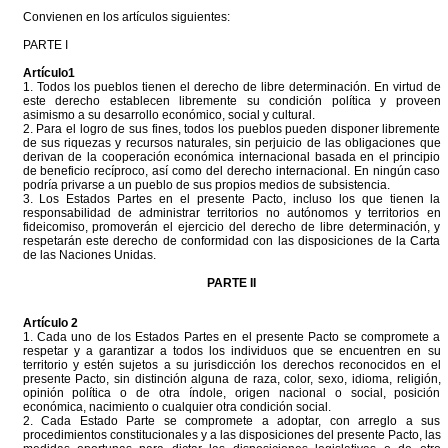
Convienen en los artículos siguientes:
PARTE I
Artículo1
1. Todos los pueblos tienen el derecho de libre determinación. En virtud de
este derecho establecen libremente su condición política y proveen
asimismo a su desarrollo económico, social y cultural.
2. Para el logro de sus fines, todos los pueblos pueden disponer libremente
de sus riquezas y recursos naturales, sin perjuicio de las obligaciones que
derivan de la cooperación económica internacional basada en el principio
de beneficio recíproco, así como del derecho internacional. En ningún caso
podría privarse a un pueblo de sus propios medios de subsistencia.
3. Los Estados Partes en el presente Pacto, incluso los que tienen la
responsabilidad de administrar territorios no autónomos y territorios en
fideicomiso, promoverán el ejercicio del derecho de libre determinación, y
respetarán este derecho de conformidad con las disposiciones de la Carta
de las Naciones Unidas.
PARTE II
Artículo 2
1. Cada uno de los Estados Partes en el presente Pacto se compromete a
respetar y a garantizar a todos los individuos que se encuentren en su
territorio y estén sujetos a su jurisdicción los derechos reconocidos en el
presente Pacto, sin distinción alguna de raza, color, sexo, idioma, religión,
opinión política o de otra índole, origen nacional o social, posición
económica, nacimiento o cualquier otra condición social.
2. Cada Estado Parte se compromete a adoptar, con arreglo a sus
procedimientos constitucionales y a las disposiciones del presente Pacto, las