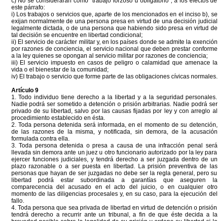
c) No se considerarán como "trabajo forzoso u obligatorio", a los efectos de
este párrafo:
i) Los trabajos o servicios que, aparte de los mencionados en el inciso b), se
exijan normalmente de una persona presa en virtud de una decisión judicial
legalmente dictada, o de una persona que habiendo sido presa en virtud de
tal decisión se encuentre en libertad condicional;
ii) El servicio de carácter militar y, en los países donde se admite la exención
por razones de conciencia, el servicio nacional que deben prestar conforme
a la ley quienes se opongan al servicio militar por razones de conciencia;
iii) El servicio impuesto en casos de peligro o calamidad que amenace la
vida o el bienestar de la comunidad;
iv) El trabajo o servicio que forme parte de las obligaciones cívicas normales.
Artículo 9
1. Todo individuo tiene derecho a la libertad y a la seguridad personales.
Nadie podrá ser sometido a detención o prisión arbitrarias. Nadie podrá ser
privado de su libertad, salvo por las causas fijadas por ley y con arreglo al
procedimiento establecido en ésta.
2. Toda persona detenida será informada, en el momento de su detención,
de las razones de la misma, y notificada, sin demora, de la acusación
formulada contra ella.
3. Toda persona detenida o presa a causa de una infracción penal será
llevada sin demora ante un juez u otro funcionario autorizado por la ley para
ejercer funciones judiciales, y tendrá derecho a ser juzgada dentro de un
plazo razonable o a ser puesta en libertad. La prisión preventiva de las
personas que hayan de ser juzgadas no debe ser la regla general, pero su
libertad podrá estar subordinada a garantías que aseguren la
comparecencia del acusado en el acto del juicio, o en cualquier otro
momento de las diligencias procesales y, en su caso, para la ejecución del
fallo.
4. Toda persona que sea privada de libertad en virtud de detención o prisión
tendrá derecho a recurrir ante un tribunal, a fin de que éste decida a la