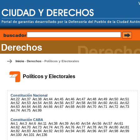
Inicio
Derechos
Políticos y Electorales
-
-
Políticos y Electorales
Constitución Nacional
Art.22
Art.37
Art.38
Art.44
Art.45
Art.46
Art.47
Art.48
Art.49
Art.50
Art.51
Art.52
Art.53
Art.54
Art.55
Art.56
Art.57
Art.58
Art.59
Art.60
Art.61
Art.62
Art.63
Art.64
Art.65
Art.66
Art.67
Art.68
Art.69
Art.70
Art.71
Art.72
Art.73
Art.74
Art.75
Art.99
Constitución CABA
Art.1
Art.3
Art.6
Art.11
Art.38
Art.39
Art.40
Art.54
Art.56
Art.57
Art.61
Art.62
Art.70
Art.73
Art.74
Art.75
Art.76
Art.77
Art.78
Art.79
Art.80
Art.81
Art.82
Art.83
Art.84
Art.92
Art.93
Art.94
Art.95
Art.96
Art.97
Art.98
Art.99
Art.100
Art.101
Art.136