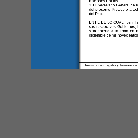
Naciones Unidas.
2. El Secretario General de 
del presente Protocolo a to
del Pacto.
EN FE DE LO CUAL, los infra
sus respectivos Gobiernos, 
sido abierto a la firma en
diciembre de mil novecientos 
Restricciones Legales y Términos de