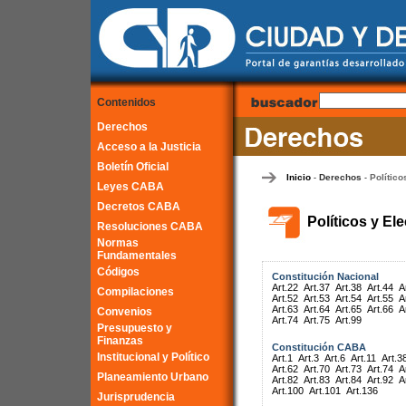
Contenidos
Derechos
Acceso a la Justicia
Boletín Oficial
Inicio
Derechos
Político
-
-
Leyes CABA
Decretos CABA
Políticos y El
Resoluciones CABA
Normas
Fundamentales
Códigos
Constitución Nacional
Art.22
Art.37
Art.38
Art.44
A
Compilaciones
Art.52
Art.53
Art.54
Art.55
A
Art.63
Art.64
Art.65
Art.66
A
Convenios
Art.74
Art.75
Art.99
Presupuesto y
Finanzas
Constitución CABA
Institucional y Político
Art.1
Art.3
Art.6
Art.11
Art.3
Art.62
Art.70
Art.73
Art.74
A
Planeamiento Urbano
Art.82
Art.83
Art.84
Art.92
A
Art.100
Art.101
Art.136
Jurisprudencia