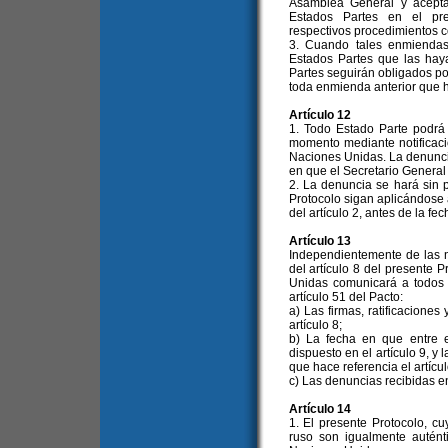
Asamblea General y acepta
Estados Partes en el pre
respectivos procedimientos c
3. Cuando tales enmiendas 
Estados Partes que las hay
Partes seguirán obligados por
toda enmienda anterior que 
Artículo 12
1. Todo Estado Parte podrá 
momento mediante notificació
Naciones Unidas. La denuncia
en que el Secretario General 
2. La denuncia se hará sin p
Protocolo sigan aplicándose 
del artículo 2, antes de la fe
Artículo 13
Independientemente de las n
del artículo 8 del presente P
Unidas comunicará a todos 
artículo 51 del Pacto:
a) Las firmas, ratificacione
artículo 8;
b) La fecha en que entre e
dispuesto en el artículo 9, y
que hace referencia el artícul
c) Las denuncias recibidas en 
Artículo 14
1. El presente Protocolo, cu
ruso son igualmente autént