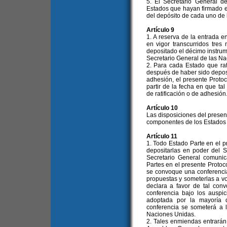
5. El Secretario General d
Estados que hayan firmado el
del depósito de cada uno de l
Artículo 9
1. A reserva de la entrada en
en vigor transcurridos tres
depositado el décimo instrum
Secretario General de las Na
2. Para cada Estado que rat
después de haber sido deposi
adhesión, el presente Protoc
partir de la fecha en que ta
de ratificación o de adhesión
Artículo 10
Las disposiciones del present
componentes de los Estados f
Artículo 11
1. Todo Estado Parte en el 
depositarlas en poder del S
Secretario General comuni
Partes en el presente Protoc
se convoque una conferencia
propuestas y someterlas a vo
declara a favor de tal conv
conferencia bajo los ausp
adoptada por la mayoría 
conferencia se someterá a 
Naciones Unidas.
2. Tales enmiendas entrarán