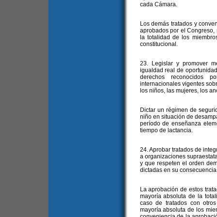
cada Cámara.
Los demás tratados y conve
aprobados por el Congreso, r
la totalidad de los miembr
constitucional.
23. Legislar y promover m
igualdad real de oportunidade
derechos reconocidos po
internacionales vigentes sob
los niños, las mujeres, los a
Dictar un régimen de segurid
niño en situación de desampa
período de enseñanza eleme
tiempo de lactancia.
24. Aprobar tratados de inte
a organizaciones supraestata
y que respeten el orden de
dictadas en su consecuencia t
La aprobación de estos trat
mayoría absoluta de la tot
caso de tratados con otro
mayoría absoluta de los mie
conveniencia de la aprobació