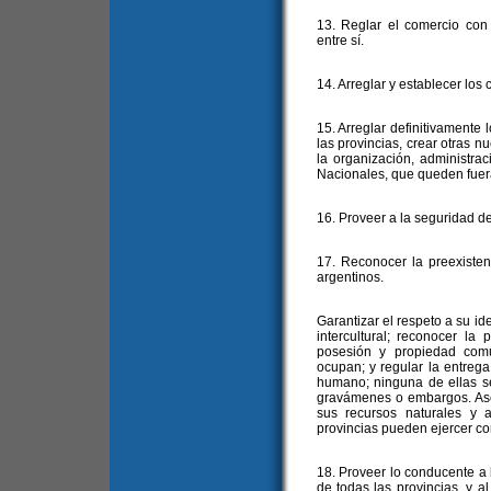
13. Reglar el comercio con 
entre sí.
14. Arreglar y establecer los
15. Arreglar definitivamente lo
las provincias, crear otras n
la organización, administrac
Nacionales, que queden fuera 
16. Proveer a la seguridad de
17. Reconocer la preexisten
argentinos.
Garantizar el respeto a su id
intercultural; reconocer la
posesión y propiedad comun
ocupan; y regular la entrega 
humano; ninguna de ellas se
gravámenes o embargos. Aseg
sus recursos naturales y 
provincias pueden ejercer co
18. Proveer lo conducente a l
de todas las provincias, y al