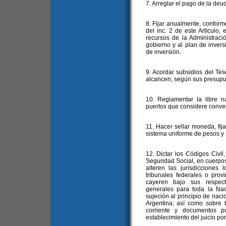
7. Arreglar el pago de la deud
8. Fijar anualmente, conforme
del inc. 2 de este Artículo,
recursos de la Administrac
gobierno y al plan de inver
de inversión.
9. Acordar subsidios del Tes
alcancen, según sus presupue
10. Reglamentar la libre na
puertos que considere conven
11. Hacer sellar moneda, fija
sistema uniforme de pesos y 
12. Dictar los Códigos Civil
Seguridad Social, en cuerpos
alteren las jurisdicciones 
tribunales federales o prov
cayeren bajo sus respecti
generales para toda la Nac
sujeción al principio de naci
Argentina; así como sobre b
corriente y documentos p
establecimiento del juicio por