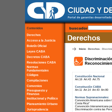
Contenidos
Derechos
Acceso a la Justicia
Boletín Oficial
Inicio
Derechos
Discrim
-
-
Leyes CABA
Decretos CABA
Discriminació
Resoluciones CABA
Reconocimient
Normas
Fundamentales
Códigos
Constitución Nacional
Art.16
Art.43
Art.75
Compilaciones
Convenios
Constitución CABA
Art.11
Art.14
Art.43
Art.80
Presupuesto y
Finanzas
Normas Supranacionales:
Institucional y Político
Convención Americana sobre 
Costa Rica"
Planeamiento Urbano
Convención Interamericana par
Jurisprudencia
Discriminación contra las Pe