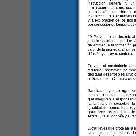
instrucción general y uni
inmigración, la construcci
colonización de tierras 
establecimiento de nuevas ind
y la exploración de los ríos i
por concesiones temporales d
19. Proveer lo conducente a
justicia social, a la product
de empleo, a la formación pr
valor de la moneda, a la inves
difusión y aprovechamiento.
Proveer al crecimiento ar
territorio; promover políti
desigual desarrollo relativo 
el Senado será Cámara de or
Sancionar leyes de organiza
la unidad nacional respetand
que aseguren la responsabili
la familia y la sociedad, l
igualdad de oportunidades y 
garanticen los principios d
estatal y la autonomía y auta
Dictar leyes que protejan la i
circulación de las obras del