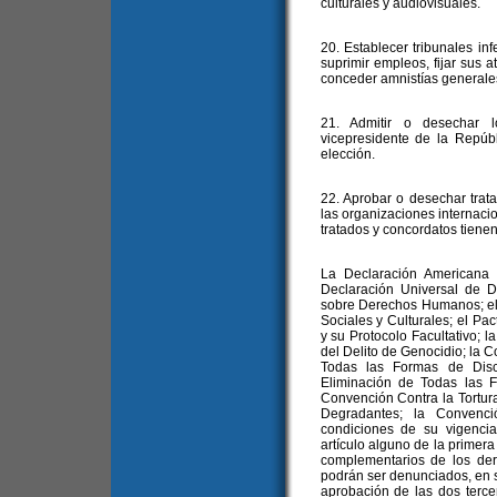
culturales y audiovisuales.
20. Establecer tribunales inf
suprimir empleos, fijar sus a
conceder amnistías generale
21. Admitir o desechar l
vicepresidente de la Repúb
elección.
22. Aprobar o desechar trat
las organizaciones internaci
tratados y concordatos tienen 
La Declaración Americana
Declaración Universal de 
sobre Derechos Humanos; el
Sociales y Culturales; el Pac
y su Protocolo Facultativo; 
del Delito de Genocidio; la C
Todas las Formas de Disc
Eliminación de Todas las F
Convención Contra la Tortur
Degradantes; la Convenc
condiciones de su vigencia,
artículo alguno de la primer
complementarios de los der
podrán ser denunciados, en s
aprobación de las dos terce