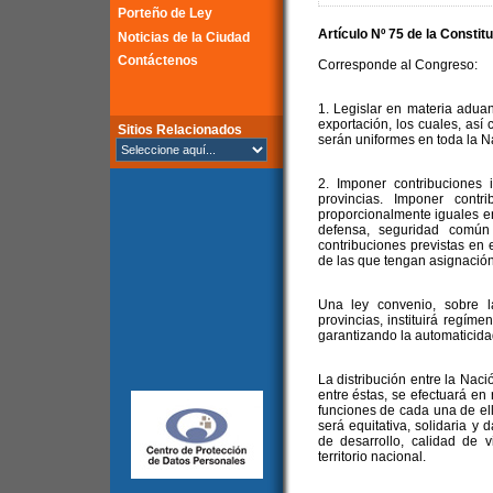
Porteño de Ley
Artículo Nº 75 de la Constit
Noticias de la Ciudad
Contáctenos
Corresponde al Congreso:
1. Legislar en materia adua
exportación, los cuales, así
Sitios Relacionados
serán uniformes en toda la N
2. Imponer contribuciones 
provincias. Imponer contr
proporcionalmente iguales en 
defensa, seguridad común
contribuciones previstas en e
de las que tengan asignación 
Una ley convenio, sobre 
provincias, instituirá regíme
garantizando la automaticidad
La distribución entre la Naci
entre éstas, se efectuará en 
funciones de cada una de ell
será equitativa, solidaria y 
de desarrollo, calidad de 
territorio nacional.