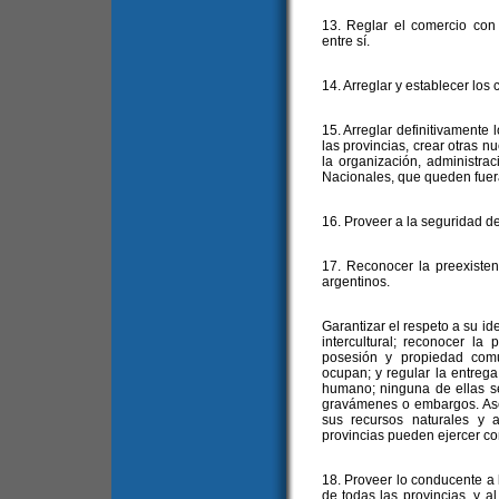
13. Reglar el comercio con 
entre sí.
14. Arreglar y establecer los
15. Arreglar definitivamente lo
las provincias, crear otras n
la organización, administrac
Nacionales, que queden fuera 
16. Proveer a la seguridad de
17. Reconocer la preexisten
argentinos.
Garantizar el respeto a su id
intercultural; reconocer la
posesión y propiedad comun
ocupan; y regular la entrega 
humano; ninguna de ellas se
gravámenes o embargos. Aseg
sus recursos naturales y 
provincias pueden ejercer co
18. Proveer lo conducente a l
de todas las provincias, y al