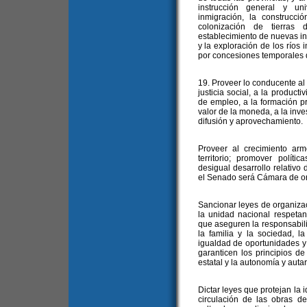
instrucción general y uni
inmigración, la construcci
colonización de tierras 
establecimiento de nuevas ind
y la exploración de los ríos i
por concesiones temporales d
19. Proveer lo conducente a
justicia social, a la product
de empleo, a la formación pr
valor de la moneda, a la inves
difusión y aprovechamiento.
Proveer al crecimiento ar
territorio; promover políti
desigual desarrollo relativo 
el Senado será Cámara de or
Sancionar leyes de organiza
la unidad nacional respetand
que aseguren la responsabili
la familia y la sociedad, l
igualdad de oportunidades y 
garanticen los principios d
estatal y la autonomía y auta
Dictar leyes que protejan la i
circulación de las obras del