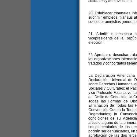
culturales y audiovisuales.
20. Establecer tribunales inf
suprimir empleos, fijar sus a
conceder amnistías generale
21. Admitir o desechar l
vicepresidente de la Repúb
elección.
22. Aprobar o desechar trat
las organizaciones internaci
tratados y concordatos tienen 
La Declaración Americana
Declaración Universal de 
sobre Derechos Humanos; el
Sociales y Culturales; el Pac
y su Protocolo Facultativo; 
del Delito de Genocidio; la C
Todas las Formas de Disc
Eliminación de Todas las F
Convención Contra la Tortur
Degradantes; la Convenc
condiciones de su vigencia,
artículo alguno de la primer
complementarios de los der
podrán ser denunciados, en s
aprobación de las dos terce