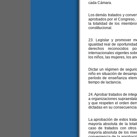
cada Cámara.
Los demás tratados y conve
aprobados por el Congreso, r
la totalidad de los miembr
constitucional.
23. Legislar y promover m
igualdad real de oportunidade
derechos reconocidos po
internacionales vigentes sob
los niños, las mujeres, los a
Dictar un régimen de segurid
niño en situación de desampa
período de enseñanza eleme
tiempo de lactancia.
24. Aprobar tratados de inte
a organizaciones supraestata
y que respeten el orden de
dictadas en su consecuencia t
La aprobación de estos trat
mayoría absoluta de la tot
caso de tratados con otro
mayoría absoluta de los mie
conveniencia de la aprobació