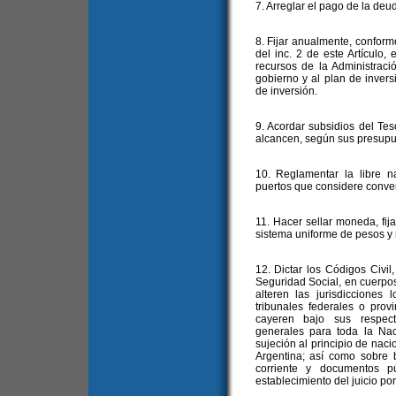
7. Arreglar el pago de la deud
8. Fijar anualmente, conforme
del inc. 2 de este Artículo,
recursos de la Administrac
gobierno y al plan de inver
de inversión.
9. Acordar subsidios del Tes
alcancen, según sus presupue
10. Reglamentar la libre na
puertos que considere conven
11. Hacer sellar moneda, fija
sistema uniforme de pesos y 
12. Dictar los Códigos Civil
Seguridad Social, en cuerpos
alteren las jurisdicciones 
tribunales federales o prov
cayeren bajo sus respecti
generales para toda la Nac
sujeción al principio de naci
Argentina; así como sobre b
corriente y documentos p
establecimiento del juicio por