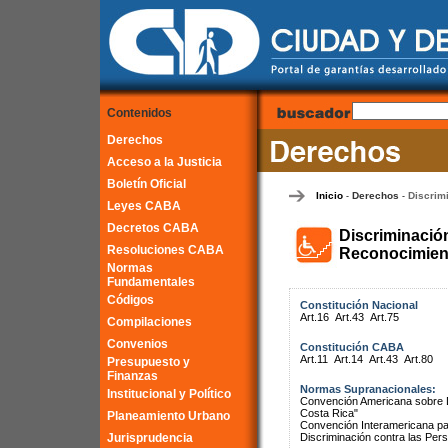
Contenidos
Derechos
Acceso a la Justicia
Boletín Oficial
Inicio
Derechos
Discrim
-
-
Leyes CABA
Decretos CABA
Discriminació
Resoluciones CABA
Reconocimient
Normas
Fundamentales
Códigos
Constitución Nacional
Art.16
Art.43
Art.75
Compilaciones
Convenios
Constitución CABA
Art.11
Art.14
Art.43
Art.80
Presupuesto y
Finanzas
Normas Supranacionales:
Institucional y Político
Convención Americana sobre 
Costa Rica"
Planeamiento Urbano
Convención Interamericana par
Jurisprudencia
Discriminación contra las Pe